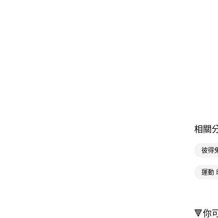
相關
彼得
運動 
🔻你