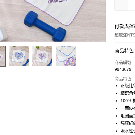
付款與運
超取滿NT$
付款方式
商品特色
POYA支付
商品編號
9943679
信用卡一
商品特色
超商取貨
正版比
精選角色
LINE Pay
100%
Apple Pay
一面紗
毛圈面
街口支付
觸感細
悠遊付
吸水性