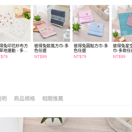
【注意事
7-11取貨
１．透過由
交易，需
每筆NT$6
求債權轉
２．關於
付款後7-1
https://aft
每筆NT$6
３．未成
「AFTE
宅配(本島)
任。
得兔印花紗布方
彼得兔歐風方巾-多
彼得兔圓點方巾-多
彼得兔星
４．使用「
草地運動 - 多色
色任選
色任選
巾-多款任
每筆NT$1
選
即時審查
T$79
NT$99
NT$79
NT$99
結果請求
付款後寶雅
５．嚴禁
每筆NT$8
形，恩沛
動。
說明
商品規格
相關推薦