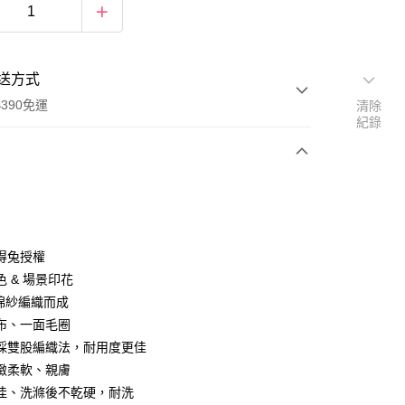
送方式
390免運
清除
紀錄
次付款
付款
得兔授權
 & 場景印花
 棉紗編織而成
布、一面毛圈
採雙股編織法，耐用度更佳
緻柔軟、親膚
佳、洗滌後不乾硬，耐洗