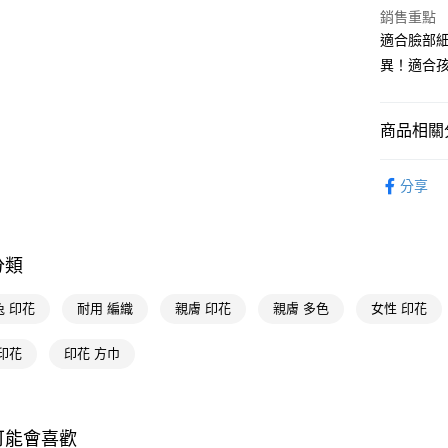
Google Pa
銷售重點
適合臉部
AFTEE先
異！適合
相關說明
【關於「A
即享券
AFTEE
商品相關分
便利好安
１．簡單
２．便利
生活雜貨
運送方式
３．安心
分享
授權主題
全家取貨
【「AFT
每筆NT$6
１．於結帳
付」結帳
分類
付款後全
２．訂單
３．收到繳
每筆NT$6
兔 印花
耐用 編織
親膚 印花
親膚 多色
女性 印花
／ATM／
※ 請注意
萊爾富取
絡購買商品
印花
印花 方巾
先享後付
每筆NT$6
※ 交易是
是否繳費成
付款後萊
付客戶支
每筆NT$6
可能會喜歡