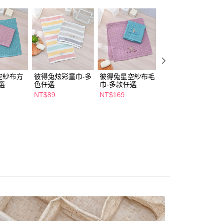
項】
付款
恩沛科技股份有限公司提供之「AFTEE先享後付」服務完成之
依本服務之必要範圍內提供個人資料，並將交易相關給付款項請
5，滿NT$490(含以上)免運費
讓予恩沛科技股份有限公司。
個人資料處理事宜，請瀏覽以下網址：
1取貨
ee.tw/terms/#terms3
5，滿NT$490(含以上)免運費
年的使用者請事先徵得法定代理人或監護人之同意方可使用
E先享後付」，若未經同意申辦者引起之損失，本公司不負相關責
空紗布方
彼得兔炫彩童巾-多
彼得兔星空紗布毛
彼得兔素色緹花毛
AFTEE先享後付」時，將依據個別帳號之用戶狀況，依本公司
選
色任選
巾-多款任選
巾-多款任選
00，滿NT$790(含以上)免運費
核予不同之上限額度；若仍有額度不足之情形，本公司將視審查
NT$89
NT$169
NT$139
用戶進行身份認證。
門市自取(由倉庫統一出貨)
一人註冊多個帳號或使用他人資訊註冊。若發現惡意使用之情
0，滿NT$290(含以上)免運費
科技股份有限公司將有權停止該用戶之使用額度並採取法律行