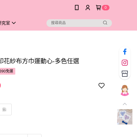
0
研究室
印花紗布方巾運動心-多色任選
390免運
9
紫