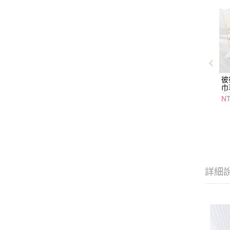
彼
巾
任
N
詳細