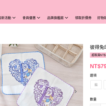
最新活動
會員優惠
品牌旗艦館
領取折價券
好物
彼得兔
超取滿NT$
NT$7
選項
藍
數量