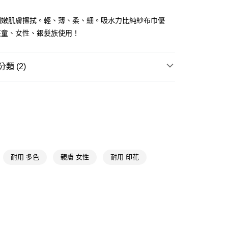
y
細嫩肌膚擦拭。輕、薄、柔、細。吸水力比純紗布巾優
享後付
孩童、女性、銀髮族使用！
FTEE先享後付」】
先享後付是「在收到商品之後才付款」的支付方式。 讓您購物簡單
類 (2)
心！
：不需註冊會員、不需綁卡、不需儲值。
：只要手機號碼，簡訊認證，即可結帳。
衛浴織品
方巾/童巾
：先確認商品／服務後，再付款。
館
其他
付款
EE先享後付」結帳流程】
5，滿NT$390(含以上)免運費
方式選擇「AFTEE先享後付」後，將跳轉至「AFTEE先享後
頁面，進行簡訊認證並確認金額後，即可完成結帳。
家取貨
成立數日內，您將收到繳費通知簡訊。
費通知簡訊後14天內，點擊此簡訊中的連結，可透過四大超商
5，滿NT$390(含以上)免運費
耐用 多色
親膚 女性
耐用 印花
網路銀行／等多元方式進行付款，方視為交易完成。
：結帳手續完成當下不需立刻繳費，但若您需要取消訂單，請聯
貨付款
的店家。未經商家同意取消之訂單仍視為有效，需透過AFTEE
繳納相關費用。
5，滿NT$490(含以上)免運費
否成功請以「AFTEE先享後付 」之結帳頁面顯示為準，若有關於
功／繳費後需取消欲退款等相關疑問，請聯繫「AFTEE先享後
爾富取貨
援中心」
https://netprotections.freshdesk.com/support/home
5，滿NT$490(含以上)免運費