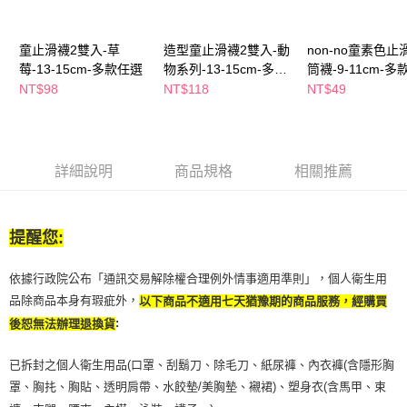
２．訂單成立數日內，您將收到繳費通知簡訊。
每筆NT$65，滿NT$390(含以上)免運費
３．收到繳費通知簡訊後14天內，點擊此簡訊中的連結，可透過四大超商／
ATM／網路銀行／等多元方式進行付款，方視為交易完成。
童止滑襪2雙入-草
造型童止滑襪2雙入-動
non-no童素色止
萊爾富取貨付款
※ 請注意：結帳手續完成當下不需立刻繳費，但若您需要取消訂單，請聯絡
莓-13-15cm-多款任選
物系列-13-15cm-多色
筒襪-9-11cm-
每筆NT$65，滿NT$490(含以上)免運費
購買商品的店家。未經商家同意取消之訂單仍視為有效，需透過AFTEE先享
任選
NT$98
NT$118
NT$49
後付繳納相關費用。
付款後萊爾富取貨
※ 交易是否成功請以「AFTEE先享後付 」之結帳頁面顯示為準，若有關於
是否繳費成功／繳費後需取消欲退款等相關疑問，請聯繫「AFTEE先享後付
每筆NT$65，滿NT$490(含以上)免運費
客戶支援中心」
https://netprotections.freshdesk.com/support/home
7-11取貨付款
詳細說明
商品規格
相關推薦
【注意事項】
１．透過由恩沛科技股份有限公司提供之「AFTEE先享後付」服務完成之交
每筆NT$65，滿NT$490(含以上)免運費
易，需依本服務之必要範圍內提供個人資料，並將交易相關給付款項請求債
權轉讓予恩沛科技股份有限公司。
付款後7-11取貨
提醒您:
２．關於個人資料處理事宜，請瀏覽以下網址：
每筆NT$65，滿NT$490(含以上)免運費
https://aftee.tw/terms/#terms3
３．未成年的使用者請事先徵得法定代理人或監護人之同意方可使用
依據行政院公布「通訊交易解除權合理例外情事適用準則」，個人衛生用
宅配(本島)
「AFTEE先享後付」，若未經同意申辦者引起之損失，本公司不負相關責
品除商品本身有瑕疵外，
以下商品不適用七天猶豫期的商品服務，經購買
任。
每筆NT$100，滿NT$790(含以上)免運費
４．使用「AFTEE先享後付」時，將依據個別帳號之用戶狀況，依本公司即
:
後恕無法辦理退換貨
時審查核予不同之上限額度；若仍有額度不足之情形，本公司將視審查結果
付款後寶雅門市自取(由倉庫統一出貨)
請求用戶進行身份認證。
已拆封之個人衛生用品(口罩、刮鬍刀、除毛刀、紙尿褲、內衣褲(含隱形胸
每筆NT$80，滿NT$290(含以上)免運費
５．嚴禁一人註冊多個帳號或使用他人資訊註冊。若發現惡意使用之情形，
罩、胸扥、胸貼、透明肩帶、水餃墊/美胸墊、襯裙)、塑身衣(含馬甲、束
恩沛科技股份有限公司將有權停止該用戶之使用額度並採取法律行動。