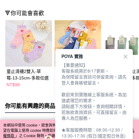
🔻你可能會喜歡
POYA 寶雅
【重要通知】
客服系統將於8/17更新，
童止滑襪2雙入-草
造型童止滑襪2雙入-動
non-no童素色止
為保障留言資訊可保留查詢，請先
莓-13-15cm-多款任選
物系列-13-15cm-多色
筒襪-9-11cm-
登入會員帳號留言。
任選
NT$98
NT$118
NT$49
歡迎來到寶雅線上客服系統。為加
速處理您的需求，
你可能有興趣的商品
全站排行
請點選下方按鈕，查詢相關詳情，
若無欲查詢資訊，可直接留言，由
專人為您服務。
本網站中使用 cookie，欲查詢有關本網站使用 cookie 方式之詳情，及若您不希
★客服服務時間：08:30-12:30 /
熱門標籤
望在電腦上使用 cookie 時應如何變更電腦的 cookie 設定，請參閱本網站「
隱私
13:30-17:30 (假日/國定假日休息)
權條款
」之 Cookie 聲明。您繼續使用本網站即表示您同意本公司得按本網站使