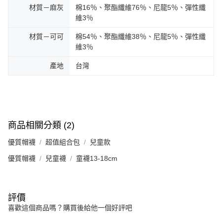
材質－麻灰
棉16％、聚酯纖維76％、尼龍5％、彈性纖
維3％
材質－可可
棉54％、聚酯纖維38％、尼龍5％、彈性纖
維3％
產地
台灣
商品相關分類 (2)
優質帽襪
超值組合包
兒童款
優質帽襪
兒童襪
童襪13-18cm
評價
喜歡這個商品嗎？購買後給他一個好評吧