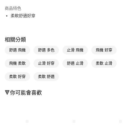
超商取貨付款
商品特色
LINE Pay
柔軟舒適好穿
Apple Pay
街口支付
相關分類
悠遊付
舒適 飛機
舒適 多色
止滑 飛機
飛機 好穿
Google Pay
飛機 柔軟
止滑 好穿
舒適 止滑
柔軟 止滑
AFTEE先享後付
相關說明
柔軟 好穿
柔軟 舒適
【關於「AFTEE先享後付」】
即享券
AFTEE先享後付是「在收到商品之後才付款」的支付方式。 讓您購物簡單
🔻你可能會喜歡
便利好安心！
１．簡單：不需註冊會員、不需綁卡、不需儲值。
運送方式
２．便利：只要手機號碼，簡訊認證，即可結帳。
３．安心：先確認商品／服務後，再付款。
全家取貨付款
每筆NT$65，滿NT$390(含以上)免運費
【「AFTEE先享後付」結帳流程】
１．於結帳方式選擇「AFTEE先享後付」後，將跳轉至「AFTEE先享後付」
付款後全家取貨
結帳頁面，進行簡訊認證並確認金額後，即可完成結帳。