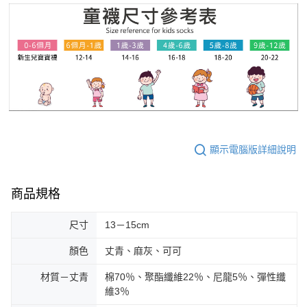
顯示電腦版詳細說明
商品規格
尺寸
13－15cm
顏色
丈青、麻灰、可可
材質－丈青
棉70％、聚酯纖維22％、尼龍5％、彈性纖
維3％