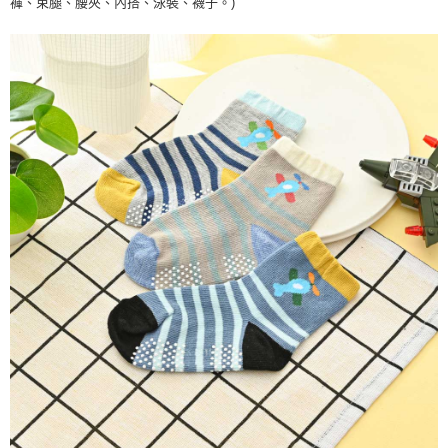
褲、束腿、腰夾、內搭、泳裝、襪子。)