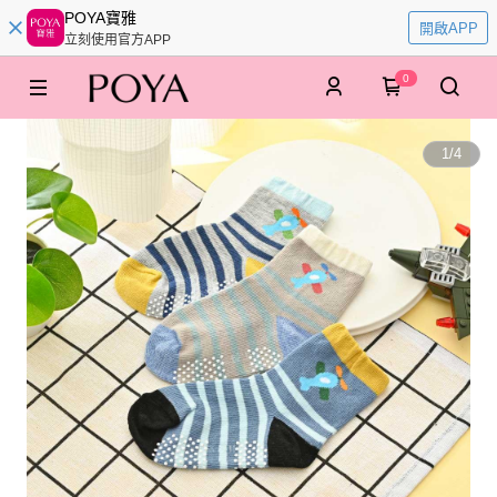
POYA寶雅
開啟APP
立刻使用官方APP
0
1
/
4