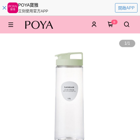
POYA寶雅
開啟APP
立刻使用官方APP
0
1
/
1