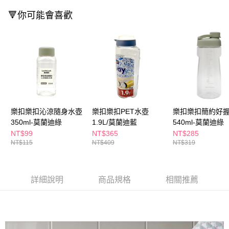
３．收到繳費通知簡訊後14天內，點擊此簡訊中的連結，可透過四大超商／
ATM／網路銀行／等多元方式進行付款，方視為交易完成。
🔻你可能會喜歡
萊爾富取貨付款
※ 請注意：結帳手續完成當下不需立刻繳費，但若您需要取消訂單，請聯絡
每筆NT$65，滿NT$490(含以上)免運費
購買商品的店家。未經商家同意取消之訂單仍視為有效，需透過AFTEE先享
後付繳納相關費用。
付款後萊爾富取貨
※ 交易是否成功請以「AFTEE先享後付 」之結帳頁面顯示為準，若有關於
是否繳費成功／繳費後需取消欲退款等相關疑問，請聯繫「AFTEE先享後付
每筆NT$65，滿NT$490(含以上)免運費
客戶支援中心」
https://netprotections.freshdesk.com/support/home
7-11取貨付款
【注意事項】
１．透過由恩沛科技股份有限公司提供之「AFTEE先享後付」服務完成之交
每筆NT$65，滿NT$490(含以上)免運費
易，需依本服務之必要範圍內提供個人資料，並將交易相關給付款項請求債
樂扣樂扣沁涼隨身水壺
樂扣樂扣PET水壺
樂扣樂扣簡約好
權轉讓予恩沛科技股份有限公司。
付款後7-11取貨
350ml-莫蘭迪綠
1.9L/莫蘭迪藍
540ml-莫蘭迪綠
２．關於個人資料處理事宜，請瀏覽以下網址：
每筆NT$65，滿NT$490(含以上)免運費
https://aftee.tw/terms/#terms3
NT$99
NT$365
NT$285
３．未成年的使用者請事先徵得法定代理人或監護人之同意方可使用
NT$115
NT$409
NT$319
宅配(本島)
「AFTEE先享後付」，若未經同意申辦者引起之損失，本公司不負相關責
任。
每筆NT$100，滿NT$790(含以上)免運費
４．使用「AFTEE先享後付」時，將依據個別帳號之用戶狀況，依本公司即
時審查核予不同之上限額度；若仍有額度不足之情形，本公司將視審查結果
詳細說明
商品規格
相關推薦
付款後寶雅門市自取(由倉庫統一出貨)
請求用戶進行身份認證。
每筆NT$80，滿NT$290(含以上)免運費
５．嚴禁一人註冊多個帳號或使用他人資訊註冊。若發現惡意使用之情形，
恩沛科技股份有限公司將有權停止該用戶之使用額度並採取法律行動。