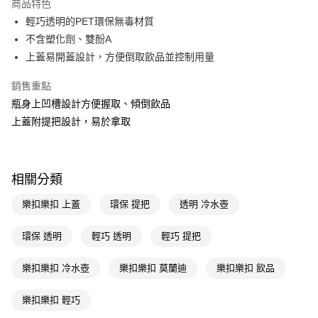
商品特色
LINE Pay
輕巧透明的PET環保無毒材質
不含塑化劑、雙酚A
Apple Pay
上蓋易開蓋設計，方便倒取飲品並控制用量
街口支付
銷售重點
悠遊付
瓶身上凹槽設計方便握取、傾倒飲品
上蓋附提把設計，易於拿取
Google Pay
AFTEE先享後付
相關說明
相關分類
【關於「AFTEE先享後付」】
即享券
AFTEE先享後付是「在收到商品之後才付款」的支付方式。 讓您購物簡單
樂扣樂扣 上蓋
環保 提把
透明 冷水壺
便利好安心！
１．簡單：不需註冊會員、不需綁卡、不需儲值。
運送方式
２．便利：只要手機號碼，簡訊認證，即可結帳。
環保 透明
輕巧 透明
輕巧 提把
３．安心：先確認商品／服務後，再付款。
全家取貨付款
樂扣樂扣 冷水壺
樂扣樂扣 莫蘭迪
樂扣樂扣 飲品
每筆NT$65，滿NT$390(含以上)免運費
【「AFTEE先享後付」結帳流程】
１．於結帳方式選擇「AFTEE先享後付」後，將跳轉至「AFTEE先享後付」
付款後全家取貨
結帳頁面，進行簡訊認證並確認金額後，即可完成結帳。
樂扣樂扣 輕巧
２．訂單成立數日內，您將收到繳費通知簡訊。
每筆NT$65，滿NT$390(含以上)免運費