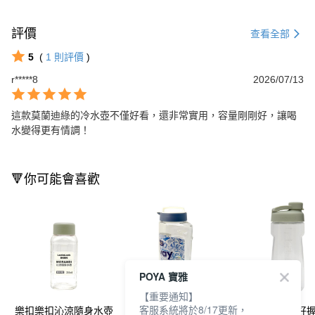
評價
查看全部
5
(
1
則評價
)
r*****8
2026/07/13
這款莫蘭迪綠的冷水壺不僅好看，還非常實用，容量剛剛好，讓喝
水變得更有情調！
🔻你可能會喜歡
POYA 寶雅
【重要通知】
客服系統將於8/17更新，
樂扣樂扣沁涼隨身水壺
樂扣樂扣PET水壺
樂扣樂扣簡約好