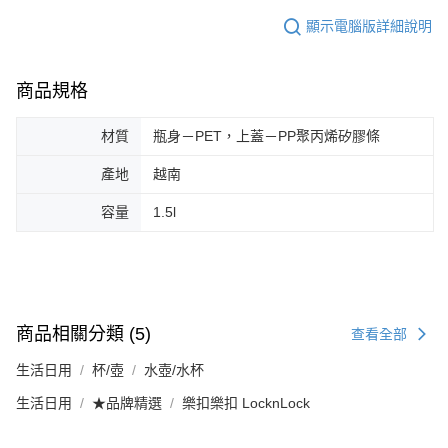
顯示電腦版詳細說明
商品規格
材質
瓶身－PET，上蓋－PP聚丙烯矽膠條
產地
越南
容量
1.5l
商品相關分類 (5)
查看全部
生活日用
杯/壺
水壺/水杯
生活日用
★品牌精選
樂扣樂扣 LocknLock