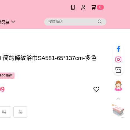
0
研究室
I 簡約條紋浴巾SA581-65*137cm-多色
390免運
99
粉
灰