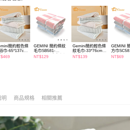
每筆NT$6
【注意事
7-11取貨
１．透過由
交易，需
每筆NT$6
求債權轉
２．關於
付款後7-1
https://aft
每筆NT$6
３．未成
emini簡約輕色條
GEMINI 簡約條紋
Gemini簡約輕色條
GEMINI
「AFTE
浴巾-65*137cm-
毛巾SB581-
紋毛巾-33*76cm-
方巾SC58
宅配(本島)
任。
色任選
33*76cm-多色任選
多色任選
33*35c
$469
NT$129
NT$139
NT$69
４．使用「
每筆NT$1
即時審查
結果請求
付款後寶雅
５．嚴禁
每筆NT$8
形，恩沛
動。
說明
商品規格
相關推薦