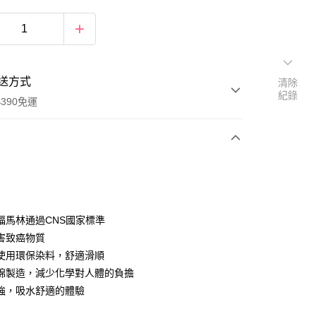
送方式
清除
紀錄
390免運
次付款
付款
福馬林通過CNS國家標準
害致癌物質
使用環保染料，舒適滑順
棉製造，減少化學對人體的負擔
強，吸水舒適的體驗