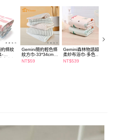
5，滿NT$490(含以上)免運費
項】
付款
恩沛科技股份有限公司提供之「AFTEE先享後付」服務完成之
依本服務之必要範圍內提供個人資料，並將交易相關給付款項請
5，滿NT$490(含以上)免運費
讓予恩沛科技股份有限公司。
個人資料處理事宜，請瀏覽以下網址：
1取貨
ee.tw/terms/#terms3
5，滿NT$490(含以上)免運費
年的使用者請事先徵得法定代理人或監護人之同意方可使用
 簡約條紋
Gemini簡約輕色條
Gemini森林物語超
Gemini超柔紗三
E先享後付」，若未經同意申辦者引起之損失，本公司不負相關責
1-
紋方巾-33*34cm-
柔紗布浴巾-多色任
圖騰毛
m-多色任選
多色任選
選
巾-34*76cm-多色
NT$59
NT$539
NT$169
AFTEE先享後付」時，將依據個別帳號之用戶狀況，依本公司
00，滿NT$790(含以上)免運費
任選
核予不同之上限額度；若仍有額度不足之情形，本公司將視審查
用戶進行身份認證。
門市自取(由倉庫統一出貨)
一人註冊多個帳號或使用他人資訊註冊。若發現惡意使用之情
0，滿NT$290(含以上)免運費
科技股份有限公司將有權停止該用戶之使用額度並採取法律行