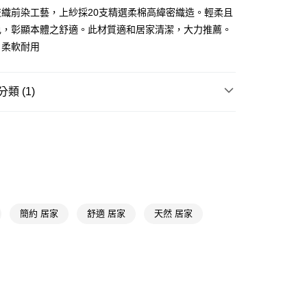
交織前染工藝，上紗採20支精選柔棉高緯密織造。輕柔且
y
色，彰顯本體之舒適。此材質適和居家清潔，大力推薦。
，柔軟耐用
享後付
FTEE先享後付」】
類 (1)
先享後付是「在收到商品之後才付款」的支付方式。 讓您購物簡單
心！
衛浴織品
浴巾/浴袍
：不需註冊會員、不需綁卡、不需儲值。
：只要手機號碼，簡訊認證，即可結帳。
：先確認商品／服務後，再付款。
付款
EE先享後付」結帳流程】
5，滿NT$390(含以上)免運費
方式選擇「AFTEE先享後付」後，將跳轉至「AFTEE先享後
頁面，進行簡訊認證並確認金額後，即可完成結帳。
家取貨
成立數日內，您將收到繳費通知簡訊。
簡約 居家
舒適 居家
天然 居家
費通知簡訊後14天內，點擊此簡訊中的連結，可透過四大超商
5，滿NT$390(含以上)免運費
網路銀行／等多元方式進行付款，方視為交易完成。
：結帳手續完成當下不需立刻繳費，但若您需要取消訂單，請聯
貨付款
的店家。未經商家同意取消之訂單仍視為有效，需透過AFTEE
繳納相關費用。
5，滿NT$490(含以上)免運費
否成功請以「AFTEE先享後付 」之結帳頁面顯示為準，若有關於
功／繳費後需取消欲退款等相關疑問，請聯繫「AFTEE先享後
爾富取貨
援中心」
https://netprotections.freshdesk.com/support/home