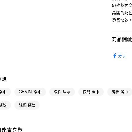
悠遊付
純棉雙色
Google Pa
亮麗的配
透氣快乾
AFTEE先
相關說明
【關於「A
商品相關分
即享券
AFTEE
便利好安
生活雜貨
１．簡單
分享
２．便利
運送方式
３．安心
全家取貨
【「AFT
分類
每筆NT$6
１．於結帳
付」結帳
付款後全
２．訂單
浴巾
GEMINI 浴巾
環保 居家
快乾 浴巾
純棉 浴巾
３．收到繳
每筆NT$6
／ATM／
條紋
純棉 條紋
※ 請注意
萊爾富取
絡購買商品
先享後付
每筆NT$6
※ 交易是
是否繳費成
付款後萊
可能會喜歡
付客戶支