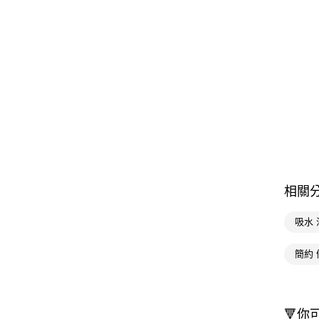
相關
吸水 
簡約 
🔻你