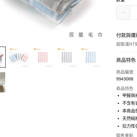
付款與運
超取滿NT$
付款方式
商品特色
POYA支付
商品編號
9943088
信用卡一
商品特色
超商取貨
甲醛與
不含有
LINE Pay
本商品
Apple Pay
天然純
拉力性
街口支付
銷售重點