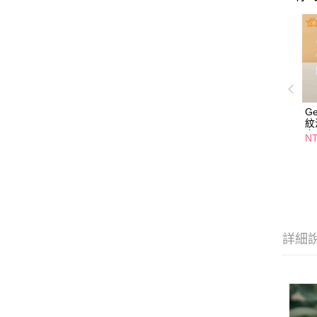
G
紋
多
NT
詳細