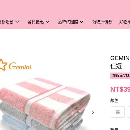
最新活動
會員優惠
品牌旗艦館
領取折價券
好物
GEMIN
任選
超取滿NT$
NT$3
顏色
藍
數量