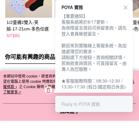
POYA 寶雅
【重要通知】
客服系統將於8/17更新，
1/2童襪2雙入-笑
尼克消臭運動童襪-N-
BVD一顆星1/2童
為保障留言資訊可保留查詢，請先
臉-17-21cm-多色任選
19-22cm-多色任選
入-13-16cm-多
登入會員帳號留言。
NT$85
NT$59
NT$98
歡迎來到寶雅線上客服系統。為加
速處理您的需求，
你可能有興趣的商品
全站排行
請點選下方按鈕，查詢相關詳情，
若無欲查詢資訊，可直接留言，由
專人為您服務。
本網站中使用 cookie，欲查詢有關本網站使用 cookie 方式之詳情，及若您不希
★客服服務時間：08:30-12:30 /
熱門標籤
望在電腦上使用 cookie 時應如何變更電腦的 cookie 設定，請參閱本網站「
隱私
13:30-17:30 (假日/國定假日休息)
權條款
」之 Cookie 聲明。您繼續使用本網站即表示您同意本公司得按本網站使
用條款之 Cookie 聲明使用 cookie。
了解更多 >
Reply to POYA 寶雅
我知道了