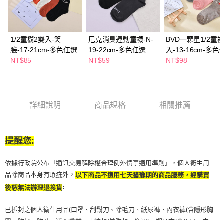
２．訂單成立數日內，您將收到繳費通知簡訊。
每筆NT$65，滿NT$390(含以上)免運費
３．收到繳費通知簡訊後14天內，點擊此簡訊中的連結，可透過四大超商／
ATM／網路銀行／等多元方式進行付款，方視為交易完成。
萊爾富取貨付款
※ 請注意：結帳手續完成當下不需立刻繳費，但若您需要取消訂單，請聯絡
1/2童襪2雙入-笑
尼克消臭運動童襪-N-
BVD一顆星1/2童
每筆NT$65，滿NT$490(含以上)免運費
購買商品的店家。未經商家同意取消之訂單仍視為有效，需透過AFTEE先享
臉-17-21cm-多色任選
19-22cm-多色任選
入-13-16cm-多
後付繳納相關費用。
付款後萊爾富取貨
※ 交易是否成功請以「AFTEE先享後付 」之結帳頁面顯示為準，若有關於
NT$85
NT$59
NT$98
是否繳費成功／繳費後需取消欲退款等相關疑問，請聯繫「AFTEE先享後付
每筆NT$65，滿NT$490(含以上)免運費
客戶支援中心」
https://netprotections.freshdesk.com/support/home
7-11取貨付款
【注意事項】
１．透過由恩沛科技股份有限公司提供之「AFTEE先享後付」服務完成之交
每筆NT$65，滿NT$490(含以上)免運費
詳細說明
商品規格
相關推薦
易，需依本服務之必要範圍內提供個人資料，並將交易相關給付款項請求債
權轉讓予恩沛科技股份有限公司。
付款後7-11取貨
２．關於個人資料處理事宜，請瀏覽以下網址：
每筆NT$65，滿NT$490(含以上)免運費
https://aftee.tw/terms/#terms3
提醒您:
３．未成年的使用者請事先徵得法定代理人或監護人之同意方可使用
宅配(本島)
「AFTEE先享後付」，若未經同意申辦者引起之損失，本公司不負相關責
依據行政院公布「通訊交易解除權合理例外情事適用準則」，個人衛生用
任。
每筆NT$100，滿NT$790(含以上)免運費
４．使用「AFTEE先享後付」時，將依據個別帳號之用戶狀況，依本公司即
品除商品本身有瑕疵外，
以下商品不適用七天猶豫期的商品服務，經購買
時審查核予不同之上限額度；若仍有額度不足之情形，本公司將視審查結果
付款後寶雅門市自取(由倉庫統一出貨)
:
後恕無法辦理退換貨
請求用戶進行身份認證。
每筆NT$80，滿NT$290(含以上)免運費
５．嚴禁一人註冊多個帳號或使用他人資訊註冊。若發現惡意使用之情形，
已拆封之個人衛生用品(口罩、刮鬍刀、除毛刀、紙尿褲、內衣褲(含隱形胸
恩沛科技股份有限公司將有權停止該用戶之使用額度並採取法律行動。