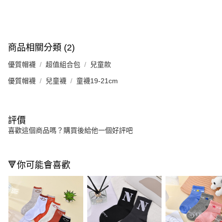
商品相關分類 (2)
優質帽襪
超值組合包
兒童款
優質帽襪
兒童襪
童襪19-21cm
評價
喜歡這個商品嗎？購買後給他一個好評吧
🔻你可能會喜歡