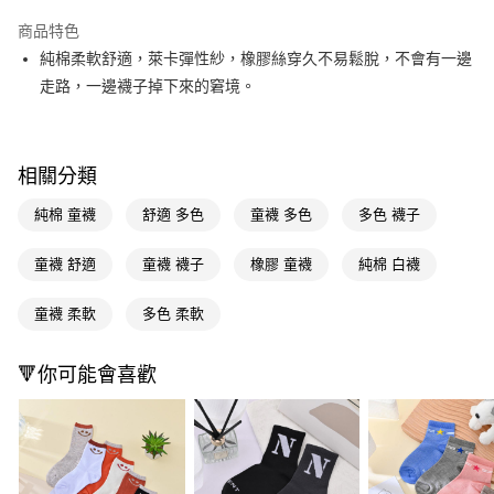
超商取貨付款
商品特色
LINE Pay
純棉柔軟舒適，萊卡彈性紗，橡膠絲穿久不易鬆脫，不會有一邊
走路，一邊襪子掉下來的窘境。
Apple Pay
街口支付
相關分類
悠遊付
純棉 童襪
舒適 多色
童襪 多色
多色 襪子
Google Pay
AFTEE先享後付
童襪 舒適
童襪 襪子
橡膠 童襪
純棉 白襪
相關說明
【關於「AFTEE先享後付」】
童襪 柔軟
多色 柔軟
即享券
AFTEE先享後付是「在收到商品之後才付款」的支付方式。 讓您購物簡單
便利好安心！
１．簡單：不需註冊會員、不需綁卡、不需儲值。
🔻你可能會喜歡
運送方式
２．便利：只要手機號碼，簡訊認證，即可結帳。
３．安心：先確認商品／服務後，再付款。
全家取貨付款
每筆NT$65，滿NT$390(含以上)免運費
【「AFTEE先享後付」結帳流程】
１．於結帳方式選擇「AFTEE先享後付」後，將跳轉至「AFTEE先享後付」
付款後全家取貨
結帳頁面，進行簡訊認證並確認金額後，即可完成結帳。