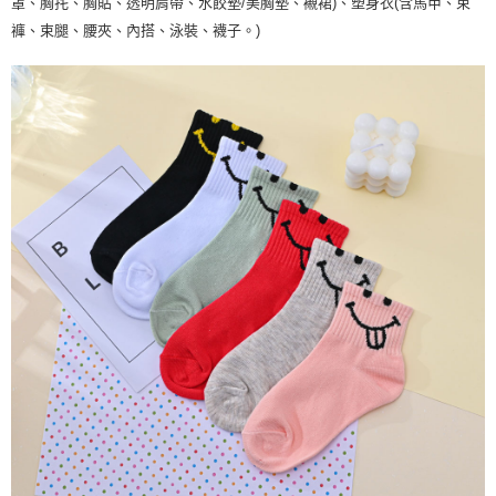
罩、胸扥、胸貼、透明肩帶、水餃墊/美胸墊、襯裙)、塑身衣(含馬甲、束
褲、束腿、腰夾、內搭、泳裝、襪子。)