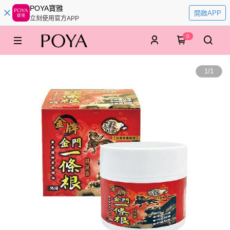
POYA寶雅
開啟APP
立刻使用官方APP
0
1
/
1