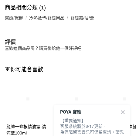
商品相關分類 (1)
醫療/保健
冷熱敷墊/舒緩用品
舒緩霜/油/膏
評價
喜歡這個商品嗎？購買後給他一個好評吧
🔻你可能會喜歡
POYA 寶雅
【重要通知】
客服系統將於8/17更新，
龍牌一條根精油霜-清
龍牌一條根精油噴劑
龍牌一條根滾珠
為保障留言資訊可保留查詢，請先
涼型100ml
120ml
40ml