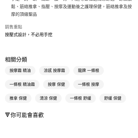
鬆、筋絡推拿、指壓、按摩及運動後之護理保健，筋絡推拿及按
Apple Pay
摩的頂級聖品
街口支付
銷售重點
悠遊付
按壓式設計，不必用手挖
Google Pay
AFTEE先享後付
相關分類
相關說明
【關於「AFTEE先享後付」】
按摩霜 精油
涼感 按摩霜
龍牌 一條根
即享券
AFTEE先享後付是「在收到商品之後才付款」的支付方式。 讓您購物簡單
便利好安心！
一條根 精油霜
按摩 保健
一條根 按摩
１．簡單：不需註冊會員、不需綁卡、不需儲值。
運送方式
２．便利：只要手機號碼，簡訊認證，即可結帳。
３．安心：先確認商品／服務後，再付款。
推拿 保健
清涼 保健
一條根 舒緩
舒緩 保健
全家取貨付款
每筆NT$65，滿NT$390(含以上)免運費
【「AFTEE先享後付」結帳流程】
１．於結帳方式選擇「AFTEE先享後付」後，將跳轉至「AFTEE先享後付」
🔻你可能會喜歡
付款後全家取貨
結帳頁面，進行簡訊認證並確認金額後，即可完成結帳。
２．訂單成立數日內，您將收到繳費通知簡訊。
每筆NT$65，滿NT$390(含以上)免運費
３．收到繳費通知簡訊後14天內，點擊此簡訊中的連結，可透過四大超商／
ATM／網路銀行／等多元方式進行付款，方視為交易完成。