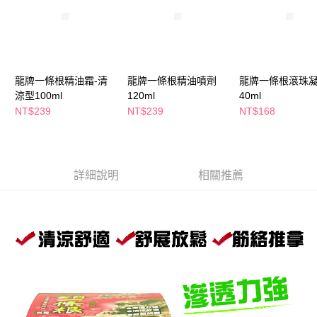
萊爾富取貨付款
※ 請注意：結帳手續完成當下不需立刻繳費，但若您需要取消訂單，請聯絡
每筆NT$65，滿NT$490(含以上)免運費
購買商品的店家。未經商家同意取消之訂單仍視為有效，需透過AFTEE先享
後付繳納相關費用。
付款後萊爾富取貨
※ 交易是否成功請以「AFTEE先享後付 」之結帳頁面顯示為準，若有關於
是否繳費成功／繳費後需取消欲退款等相關疑問，請聯繫「AFTEE先享後付
每筆NT$65，滿NT$490(含以上)免運費
客戶支援中心」
https://netprotections.freshdesk.com/support/home
龍牌一條根精油霜-清
龍牌一條根精油噴劑
龍牌一條根滾珠
7-11取貨付款
涼型100ml
120ml
40ml
【注意事項】
１．透過由恩沛科技股份有限公司提供之「AFTEE先享後付」服務完成之交
每筆NT$65，滿NT$490(含以上)免運費
NT$239
NT$239
NT$168
易，需依本服務之必要範圍內提供個人資料，並將交易相關給付款項請求債
權轉讓予恩沛科技股份有限公司。
付款後7-11取貨
２．關於個人資料處理事宜，請瀏覽以下網址：
每筆NT$65，滿NT$490(含以上)免運費
https://aftee.tw/terms/#terms3
３．未成年的使用者請事先徵得法定代理人或監護人之同意方可使用
詳細說明
相關推薦
宅配(本島)
「AFTEE先享後付」，若未經同意申辦者引起之損失，本公司不負相關責
任。
每筆NT$100，滿NT$790(含以上)免運費
４．使用「AFTEE先享後付」時，將依據個別帳號之用戶狀況，依本公司即
時審查核予不同之上限額度；若仍有額度不足之情形，本公司將視審查結果
付款後寶雅門市自取(由倉庫統一出貨)
請求用戶進行身份認證。
每筆NT$80，滿NT$290(含以上)免運費
５．嚴禁一人註冊多個帳號或使用他人資訊註冊。若發現惡意使用之情形，
恩沛科技股份有限公司將有權停止該用戶之使用額度並採取法律行動。