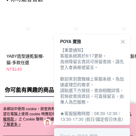
POYA 寶雅
【重要通知】
客服系統將於8/17更新，
YABY造型速乾髮帽-
艾絲特髮巾-多色任選
YABY造型速乾髮
為保障留言資訊可保留查詢，請先
貓-多款任選
30x80cm
款任選
登入會員帳號留言。
NT$149
NT$109
NT$149
歡迎來到寶雅線上客服系統。為加
速處理您的需求，
你可能有興趣的商品
全站排行
請點選下方按鈕，查詢相關詳情，
若無欲查詢資訊，可直接留言，由
專人為您服務。
本網站中使用 cookie，欲查詢有關本網站使用 cookie 方式之詳情，及若您不希
★客服服務時間：08:30-12:30 /
熱門標籤
望在電腦上使用 cookie 時應如何變更電腦的 cookie 設定，請參閱本網站「
隱私
13:30-17:30 (假日/國定假日休息)
權條款
」之 Cookie 聲明。您繼續使用本網站即表示您同意本公司得按本網站使
用條款之 Cookie 聲明使用 cookie。
了解更多 >