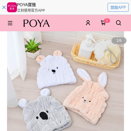
POYA寶雅
開啟APP
立刻使用官方APP
0
1
/
6