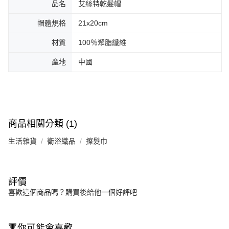
品名
艾絲特乾髮帽
帽體規格
21x20cm
材質
100％聚脂纖維
產地
中國
商品相關分類 (1)
生活雜貨
衛浴織品
擦髮巾
評價
喜歡這個商品嗎？購買後給他一個好評吧
🔻你可能會喜歡