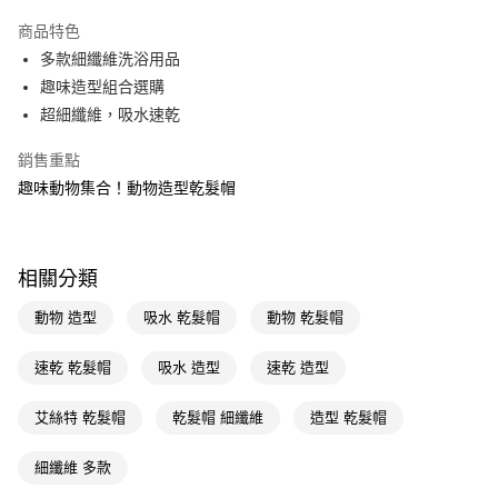
超商取貨付款
商品特色
LINE Pay
多款細纖維洗浴用品
趣味造型組合選購
Apple Pay
超細纖維，吸水速乾
街口支付
銷售重點
悠遊付
趣味動物集合！動物造型乾髮帽
Google Pay
AFTEE先享後付
相關分類
相關說明
【關於「AFTEE先享後付」】
動物 造型
吸水 乾髮帽
動物 乾髮帽
即享券
AFTEE先享後付是「在收到商品之後才付款」的支付方式。 讓您購物簡單
便利好安心！
速乾 乾髮帽
吸水 造型
速乾 造型
１．簡單：不需註冊會員、不需綁卡、不需儲值。
運送方式
２．便利：只要手機號碼，簡訊認證，即可結帳。
３．安心：先確認商品／服務後，再付款。
艾絲特 乾髮帽
乾髮帽 細纖維
造型 乾髮帽
全家取貨付款
每筆NT$65，滿NT$390(含以上)免運費
【「AFTEE先享後付」結帳流程】
細纖維 多款
１．於結帳方式選擇「AFTEE先享後付」後，將跳轉至「AFTEE先享後付」
付款後全家取貨
結帳頁面，進行簡訊認證並確認金額後，即可完成結帳。