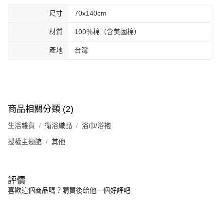
尺寸
70x140cm
材質
100％棉（含美國棉）
產地
台灣
商品相關分類 (2)
生活雜貨
衛浴織品
浴巾/浴袍
授權主題館
其他
評價
喜歡這個商品嗎？購買後給他一個好評吧