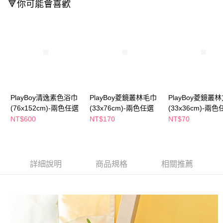
🔻你可能會喜歡
２．訂單成立數日內，您將收到繳費通知簡訊。
每筆NT$65，滿NT$390(含以上)免運費
３．收到繳費通知簡訊後14天內，點擊此簡訊中的連結，可透過四大超商／
ATM／網路銀行／等多元方式進行付款，方視為交易完成。
萊爾富取貨付款
※ 請注意：結帳手續完成當下不需立刻繳費，但若您需要取消訂單，請聯絡
每筆NT$65，滿NT$490(含以上)免運費
購買商品的店家。未經商家同意取消之訂單仍視為有效，需透過AFTEE先享
後付繳納相關費用。
付款後萊爾富取貨
※ 交易是否成功請以「AFTEE先享後付 」之結帳頁面顯示為準，若有關於
是否繳費成功／繳費後需取消欲退款等相關疑問，請聯繫「AFTEE先享後付
每筆NT$65，滿NT$490(含以上)免運費
客戶支援中心」
https://netprotections.freshdesk.com/support/home
7-11取貨付款
【注意事項】
PlayBoy清逸素色浴巾
PlayBoy菱鏡叢林毛巾
PlayBoy菱鏡叢
１．透過由恩沛科技股份有限公司提供之「AFTEE先享後付」服務完成之交
每筆NT$65，滿NT$490(含以上)免運費
(76x152cm)-兩色任選
(33x76cm)-兩色任選
(33x36cm)-兩
易，需依本服務之必要範圍內提供個人資料，並將交易相關給付款項請求債
NT$600
NT$170
NT$70
權轉讓予恩沛科技股份有限公司。
付款後7-11取貨
２．關於個人資料處理事宜，請瀏覽以下網址：
每筆NT$65，滿NT$490(含以上)免運費
https://aftee.tw/terms/#terms3
３．未成年的使用者請事先徵得法定代理人或監護人之同意方可使用
宅配(本島)
「AFTEE先享後付」，若未經同意申辦者引起之損失，本公司不負相關責
詳細說明
商品規格
相關推薦
任。
每筆NT$100，滿NT$790(含以上)免運費
４．使用「AFTEE先享後付」時，將依據個別帳號之用戶狀況，依本公司即
時審查核予不同之上限額度；若仍有額度不足之情形，本公司將視審查結果
付款後寶雅門市自取(由倉庫統一出貨)
請求用戶進行身份認證。
每筆NT$80，滿NT$290(含以上)免運費
５．嚴禁一人註冊多個帳號或使用他人資訊註冊。若發現惡意使用之情形，
恩沛科技股份有限公司將有權停止該用戶之使用額度並採取法律行動。