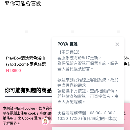
🔻你可能會喜歡
POYA 寶雅
【重要通知】
客服系統將於8/17更新，
PlayBoy清逸素色浴巾
PlayBoy菱鏡叢林毛巾
PlayBoy菱鏡叢
為保障留言資訊可保留查詢，請先
(76x152cm)-兩色任選
(33x76cm)-兩色任選
(33x36cm)-兩
登入會員帳號留言。
NT$600
NT$170
NT$70
歡迎來到寶雅線上客服系統。為加
速處理您的需求，
你可能有興趣的商品
全站排行
請點選下方按鈕，查詢相關詳情，
若無欲查詢資訊，可直接留言，由
專人為您服務。
本網站中使用 cookie，欲查詢有關本網站使用 cookie 方式之詳情，及若您不希
★客服服務時間：08:30-12:30 /
熱門標籤
望在電腦上使用 cookie 時應如何變更電腦的 cookie 設定，請參閱本網站「
隱私
13:30-17:30 (假日/國定假日休息)
權條款
」之 Cookie 聲明。您繼續使用本網站即表示您同意本公司得按本網站使
用條款之 Cookie 聲明使用 cookie。
了解更多 >