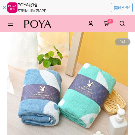
POYA寶雅
開啟APP
立刻使用官方APP
0
1
/
4