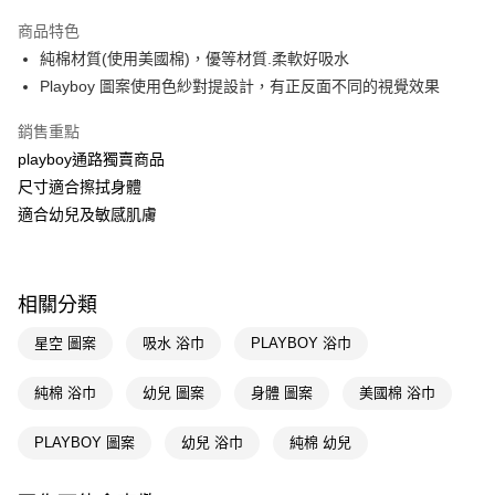
超商取貨付款
商品特色
LINE Pay
純棉材質(使用美國棉)，優等材質.柔軟好吸水
Playboy 圖案使用色紗對提設計，有正反面不同的視覺效果
Apple Pay
銷售重點
街口支付
playboy通路獨賣商品
悠遊付
尺寸適合擦拭身體
適合幼兒及敏感肌膚
Google Pay
AFTEE先享後付
相關說明
相關分類
【關於「AFTEE先享後付」】
即享券
AFTEE先享後付是「在收到商品之後才付款」的支付方式。 讓您購物簡單
星空 圖案
吸水 浴巾
PLAYBOY 浴巾
便利好安心！
１．簡單：不需註冊會員、不需綁卡、不需儲值。
運送方式
２．便利：只要手機號碼，簡訊認證，即可結帳。
純棉 浴巾
幼兒 圖案
身體 圖案
美國棉 浴巾
３．安心：先確認商品／服務後，再付款。
全家取貨付款
PLAYBOY 圖案
幼兒 浴巾
純棉 幼兒
每筆NT$65，滿NT$390(含以上)免運費
【「AFTEE先享後付」結帳流程】
１．於結帳方式選擇「AFTEE先享後付」後，將跳轉至「AFTEE先享後付」
付款後全家取貨
結帳頁面，進行簡訊認證並確認金額後，即可完成結帳。