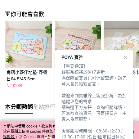
🔻你可能會喜歡
POYA 寶雅
【重要通知】
客服系統將於8/17更新，
角落小夥伴地墊-野餐
角落小夥伴地墊-小憩
角落小夥伴擦髮巾
為保障留言資訊可保留查詢，請先
日64.5*45.5cm
片刻64.5*45.5cm
式隨機
登入會員帳號留言。
NT$169
NT$169
NT$149
歡迎來到寶雅線上客服系統。為加
速處理您的需求，
本分類熱銷
全站排行
請點選下方按鈕，查詢相關詳情，
若無欲查詢資訊，可直接留言，由
專人為您服務。
本網站中使用 cookie，欲查詢有關本網站使用 cookie 方式之詳情，及若您不希
★客服服務時間：08:30-12:30 /
熱門標籤
望在電腦上使用 cookie 時應如何變更電腦的 cookie 設定，請參閱本網站「
隱私
13:30-17:30 (假日/國定假日休息)
權條款
」之 Cookie 聲明。您繼續使用本網站即表示您同意本公司得按本網站使