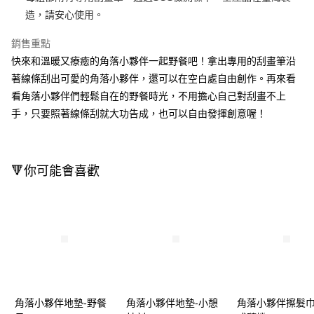
造，請安心使用。
Apple Pay
銷售重點
街口支付
快來和溫暖又療癒的角落小夥伴一起野餐吧！拿出專用的刮畫筆沿
悠遊付
著線條刮出可愛的角落小夥伴，還可以在空白處自由創作。再來看
看角落小夥伴們輕鬆自在的野餐時光，不用擔心自己對刮畫不上
Google Pay
手，只要照著線條刮就大功告成，也可以自由發揮創意喔！
AFTEE先享後付
相關說明
【關於「AFTEE先享後付」】
即享券
🔻你可能會喜歡
AFTEE先享後付是「在收到商品之後才付款」的支付方式。 讓您購物簡單
便利好安心！
１．簡單：不需註冊會員、不需綁卡、不需儲值。
運送方式
２．便利：只要手機號碼，簡訊認證，即可結帳。
３．安心：先確認商品／服務後，再付款。
全家取貨付款
每筆NT$65，滿NT$390(含以上)免運費
【「AFTEE先享後付」結帳流程】
１．於結帳方式選擇「AFTEE先享後付」後，將跳轉至「AFTEE先享後付」
付款後全家取貨
結帳頁面，進行簡訊認證並確認金額後，即可完成結帳。
２．訂單成立數日內，您將收到繳費通知簡訊。
每筆NT$65，滿NT$390(含以上)免運費
３．收到繳費通知簡訊後14天內，點擊此簡訊中的連結，可透過四大超商／
角落小夥伴地墊-野餐
角落小夥伴地墊-小憩
角落小夥伴擦髮巾
ATM／網路銀行／等多元方式進行付款，方視為交易完成。