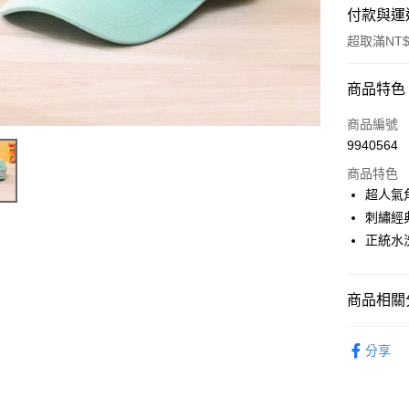
付款與運
超取滿NT$
付款方式
商品特色
POYA支付
商品編號
9940564
信用卡一
商品特色
超商取貨
超人氣
刺繡經
LINE Pay
正統水
Apple Pay
街口支付
商品相關分
悠遊付
優質帽襪
分享
Google Pa
授權主題
AFTEE先
優質帽襪