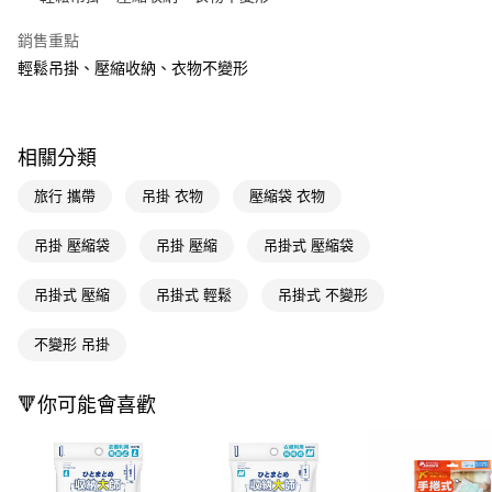
Apple Pay
銷售重點
輕鬆吊掛、壓縮收納、衣物不變形
街口支付
悠遊付
Google Pay
相關分類
AFTEE先享後付
旅行 攜帶
吊掛 衣物
壓縮袋 衣物
相關說明
【關於「AFTEE先享後付」】
吊掛 壓縮袋
吊掛 壓縮
吊掛式 壓縮袋
即享券
AFTEE先享後付是「在收到商品之後才付款」的支付方式。 讓您購物簡單
便利好安心！
吊掛式 壓縮
吊掛式 輕鬆
吊掛式 不變形
１．簡單：不需註冊會員、不需綁卡、不需儲值。
運送方式
２．便利：只要手機號碼，簡訊認證，即可結帳。
３．安心：先確認商品／服務後，再付款。
不變形 吊掛
全家取貨付款
每筆NT$65，滿NT$390(含以上)免運費
【「AFTEE先享後付」結帳流程】
🔻你可能會喜歡
１．於結帳方式選擇「AFTEE先享後付」後，將跳轉至「AFTEE先享後付」
付款後全家取貨
結帳頁面，進行簡訊認證並確認金額後，即可完成結帳。
２．訂單成立數日內，您將收到繳費通知簡訊。
每筆NT$65，滿NT$390(含以上)免運費
３．收到繳費通知簡訊後14天內，點擊此簡訊中的連結，可透過四大超商／
ATM／網路銀行／等多元方式進行付款，方視為交易完成。