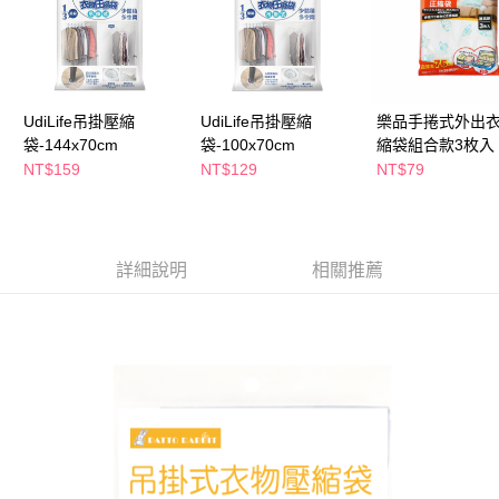
萊爾富取貨付款
※ 請注意：結帳手續完成當下不需立刻繳費，但若您需要取消訂單，請聯絡
每筆NT$65，滿NT$490(含以上)免運費
購買商品的店家。未經商家同意取消之訂單仍視為有效，需透過AFTEE先享
後付繳納相關費用。
付款後萊爾富取貨
※ 交易是否成功請以「AFTEE先享後付 」之結帳頁面顯示為準，若有關於
是否繳費成功／繳費後需取消欲退款等相關疑問，請聯繫「AFTEE先享後付
每筆NT$65，滿NT$490(含以上)免運費
客戶支援中心」
https://netprotections.freshdesk.com/support/home
UdiLife吊掛壓縮
UdiLife吊掛壓縮
樂品手捲式外出
7-11取貨付款
袋-144x70cm
袋-100x70cm
縮袋組合款3枚入
【注意事項】
NT$159
NT$129
NT$79
１．透過由恩沛科技股份有限公司提供之「AFTEE先享後付」服務完成之交
每筆NT$65，滿NT$490(含以上)免運費
易，需依本服務之必要範圍內提供個人資料，並將交易相關給付款項請求債
權轉讓予恩沛科技股份有限公司。
付款後7-11取貨
２．關於個人資料處理事宜，請瀏覽以下網址：
每筆NT$65，滿NT$490(含以上)免運費
https://aftee.tw/terms/#terms3
詳細說明
相關推薦
３．未成年的使用者請事先徵得法定代理人或監護人之同意方可使用
宅配(本島)
「AFTEE先享後付」，若未經同意申辦者引起之損失，本公司不負相關責
任。
每筆NT$100，滿NT$790(含以上)免運費
４．使用「AFTEE先享後付」時，將依據個別帳號之用戶狀況，依本公司即
時審查核予不同之上限額度；若仍有額度不足之情形，本公司將視審查結果
付款後寶雅門市自取(由倉庫統一出貨)
請求用戶進行身份認證。
每筆NT$80，滿NT$290(含以上)免運費
５．嚴禁一人註冊多個帳號或使用他人資訊註冊。若發現惡意使用之情形，
恩沛科技股份有限公司將有權停止該用戶之使用額度並採取法律行動。