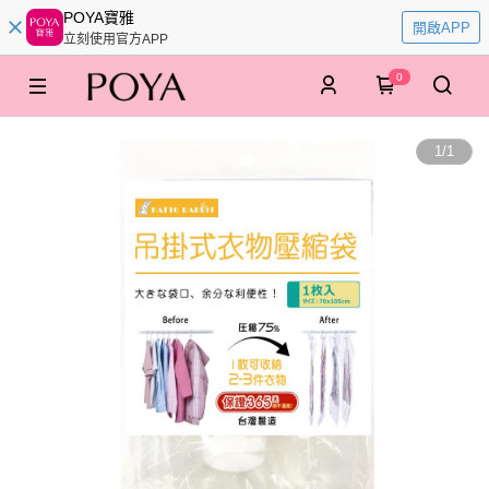
POYA寶雅
開啟APP
立刻使用官方APP
0
1
/
1