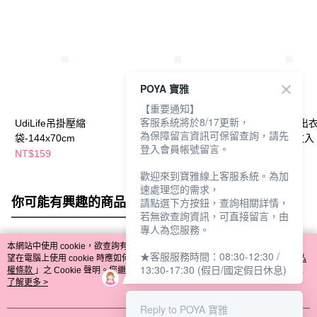
POYA 寶雅
【重要通知】
客服系統將於8/17更新，
UdiLife吊掛壓縮
UdiLife吊掛壓縮
樂品手捲式外出
為保障留言資訊可保留查詢，請先
袋-144x70cm
袋-100x70cm
縮袋組合款3枚入
登入會員帳號留言。
NT$159
NT$129
NT$79
歡迎來到寶雅線上客服系統。為加
速處理您的需求，
你可能有興趣的商品
全站排行
請點選下方按鈕，查詢相關詳情，
若無欲查詢資訊，可直接留言，由
專人為您服務。
本網站中使用 cookie，欲查詢有關本網站使用 cookie 方式之詳情，及若您不希
★客服服務時間：08:30-12:30 /
熱門標籤
望在電腦上使用 cookie 時應如何變更電腦的 cookie 設定，請參閱本網站「
隱私
13:30-17:30 (假日/國定假日休息)
權條款
」之 Cookie 聲明。您繼續使用本網站即表示您同意本公司得按本網站使
用條款之 Cookie 聲明使用 cookie。
了解更多 >
Reply to POYA 寶雅