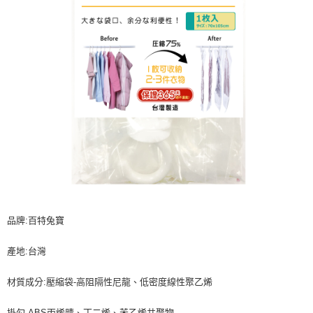
品牌:百特兔寶
產地:台灣
材質成分:壓縮袋-高阻隔性尼龍、低密度線性聚乙烯
掛勾-ABS丙烯腈、丁二烯、苯乙烯共聚物