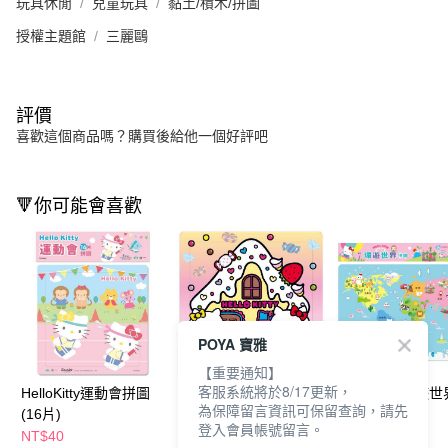
玩具休閒
兒童玩具
黏土/積木/拼圖
授權主題館
三麗鷗
評價
喜歡這個商品嗎？購買後給他一個好評吧
🔻你可能會喜歡
POYA 寶雅
【重要通知】
客服系統將於8/17更新，
HelloKitty運動會拼圖
HelloKitty糖果屋(16片
Hello Kitty環遊
為保障留言資訊可保留查詢，請先
(16片)
拼圖)
圖
登入會員帳號留言。
NT$40
NT$40
NT$120