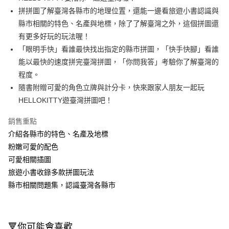
拼拼圖了解臺灣各縣市的地理位置，還能一邊看旅遊小書認識與
街口支付
縣市相關的特色、名產與地標，除了了解臺灣之外，這個拼圖還
悠遊付
有更多好玩的玩法喔！
「眼明手快」看誰最快找出指定的縣市拼圖，「快手快腳」看誰
Google Pay
能以最快的速度拼完臺灣拼圖，「你問我答」考驗你了解臺灣的
AFTEE先享後付
程度。
相關說明
隨書附贈可愛的角色立牌與計分卡，快來跟家人朋友一起玩
【關於「AFTEE先享後付」】
HELLOKITTY遊臺灣拼圖吧！
即享券
AFTEE先享後付是「在收到商品之後才付款」的支付方式。 讓您購物簡單
便利好安心！
銷售重點
１．簡單：不需註冊會員、不需綁卡、不需儲值。
運送方式
２．便利：只要手機號碼，簡訊認證，即可結帳。
介紹各縣市的特色、名產及地標
３．安心：先確認商品／服務後，再付款。
宅配(本島)
粉嫩可愛的配色
每筆NT$100，滿NT$790(含以上)免運費
可愛相關插圖
【「AFTEE先享後付」結帳流程】
１．於結帳方式選擇「AFTEE先享後付」後，將跳轉至「AFTEE先享後付」
旅遊小書收錄多款拼圖玩法
結帳頁面，進行簡訊認證並確認金額後，即可完成結帳。
縣市相關問題集，認識臺灣各縣市
２．訂單成立數日內，您將收到繳費通知簡訊。
３．收到繳費通知簡訊後14天內，點擊此簡訊中的連結，可透過四大超商／
ATM／網路銀行／等多元方式進行付款，方視為交易完成。
※ 請注意：結帳手續完成當下不需立刻繳費，但若您需要取消訂單，請聯絡
購買商品的店家。未經商家同意取消之訂單仍視為有效，需透過AFTEE先享
🔻你可能會喜歡