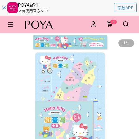
POYA寶雅
開啟APP
立刻使用官方APP
0
1
/
1