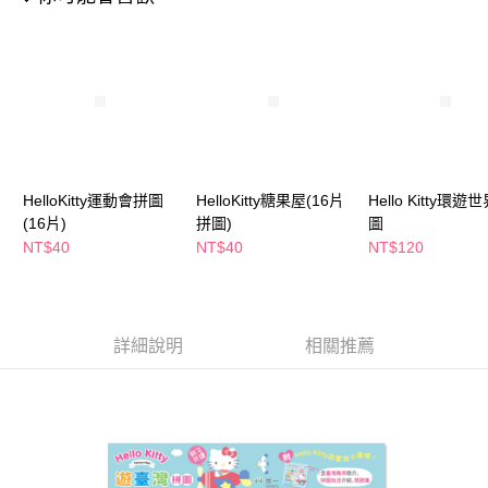
後付繳納相關費用。
※ 交易是否成功請以「AFTEE先享後付 」之結帳頁面顯示為準，若有關於
是否繳費成功／繳費後需取消欲退款等相關疑問，請聯繫「AFTEE先享後付
客戶支援中心」
https://netprotections.freshdesk.com/support/home
【注意事項】
１．透過由恩沛科技股份有限公司提供之「AFTEE先享後付」服務完成之交
易，需依本服務之必要範圍內提供個人資料，並將交易相關給付款項請求債
權轉讓予恩沛科技股份有限公司。
２．關於個人資料處理事宜，請瀏覽以下網址：
HelloKitty運動會拼圖
HelloKitty糖果屋(16片
Hello Kitty環遊
https://aftee.tw/terms/#terms3
(16片)
拼圖)
圖
３．未成年的使用者請事先徵得法定代理人或監護人之同意方可使用
「AFTEE先享後付」，若未經同意申辦者引起之損失，本公司不負相關責
NT$40
NT$40
NT$120
任。
４．使用「AFTEE先享後付」時，將依據個別帳號之用戶狀況，依本公司即
時審查核予不同之上限額度；若仍有額度不足之情形，本公司將視審查結果
請求用戶進行身份認證。
５．嚴禁一人註冊多個帳號或使用他人資訊註冊。若發現惡意使用之情形，
詳細說明
相關推薦
恩沛科技股份有限公司將有權停止該用戶之使用額度並採取法律行動。