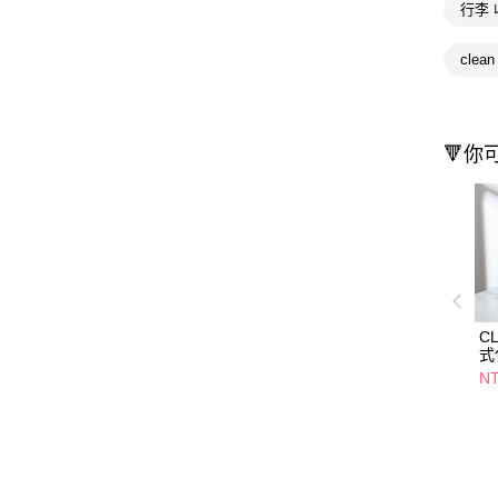
行李 
clean
🔻你
C
式
N