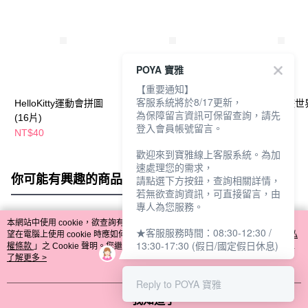
POYA 寶雅
【重要通知】
客服系統將於8/17更新，
HelloKitty運動會拼圖
Hello Kitty拼圖-16片-
Hello Kitty環遊
為保障留言資訊可保留查詢，請先
(16片)
快樂兜風趣
圖
登入會員帳號留言。
NT$40
NT$48
NT$120
歡迎來到寶雅線上客服系統。為加
速處理您的需求，
你可能有興趣的商品
全站排行
請點選下方按鈕，查詢相關詳情，
若無欲查詢資訊，可直接留言，由
專人為您服務。
本網站中使用 cookie，欲查詢有關本網站使用 cookie 方式之詳情，及若您不希
★客服服務時間：08:30-12:30 /
熱門標籤
望在電腦上使用 cookie 時應如何變更電腦的 cookie 設定，請參閱本網站「
隱私
13:30-17:30 (假日/國定假日休息)
權條款
」之 Cookie 聲明。您繼續使用本網站即表示您同意本公司得按本網站使
用條款之 Cookie 聲明使用 cookie。
了解更多 >
Reply to POYA 寶雅
我知道了