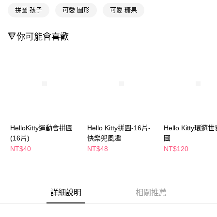
萊爾富取貨付款
※ 請注意：結帳手續完成當下不需立刻繳費，但若您需要取消訂單，請聯絡
拼圖 孩子
可愛 圖形
可愛 糖果
每筆NT$65，滿NT$490(含以上)免運費
購買商品的店家。未經商家同意取消之訂單仍視為有效，需透過AFTEE先享
後付繳納相關費用。
付款後萊爾富取貨
※ 交易是否成功請以「AFTEE先享後付 」之結帳頁面顯示為準，若有關於
🔻你可能會喜歡
是否繳費成功／繳費後需取消欲退款等相關疑問，請聯繫「AFTEE先享後付
每筆NT$65，滿NT$490(含以上)免運費
客戶支援中心」
https://netprotections.freshdesk.com/support/home
7-11取貨付款
【注意事項】
１．透過由恩沛科技股份有限公司提供之「AFTEE先享後付」服務完成之交
每筆NT$65，滿NT$490(含以上)免運費
易，需依本服務之必要範圍內提供個人資料，並將交易相關給付款項請求債
權轉讓予恩沛科技股份有限公司。
付款後7-11取貨
２．關於個人資料處理事宜，請瀏覽以下網址：
每筆NT$65，滿NT$490(含以上)免運費
https://aftee.tw/terms/#terms3
３．未成年的使用者請事先徵得法定代理人或監護人之同意方可使用
宅配(本島)
「AFTEE先享後付」，若未經同意申辦者引起之損失，本公司不負相關責
HelloKitty運動會拼圖
Hello Kitty拼圖-16片-
Hello Kitty環遊
任。
每筆NT$100，滿NT$790(含以上)免運費
(16片)
快樂兜風趣
圖
４．使用「AFTEE先享後付」時，將依據個別帳號之用戶狀況，依本公司即
NT$40
NT$48
NT$120
時審查核予不同之上限額度；若仍有額度不足之情形，本公司將視審查結果
付款後寶雅門市自取(由倉庫統一出貨)
請求用戶進行身份認證。
每筆NT$80，滿NT$290(含以上)免運費
５．嚴禁一人註冊多個帳號或使用他人資訊註冊。若發現惡意使用之情形，
恩沛科技股份有限公司將有權停止該用戶之使用額度並採取法律行動。
詳細說明
相關推薦