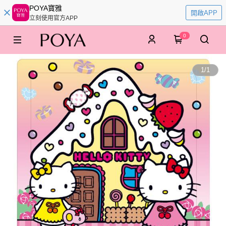
POYA寶雅
開啟APP
立刻使用官方APP
0
1
/
1