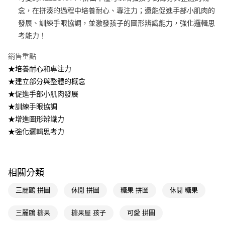
念，在拼湊的過程中培養耐心、專注力；還能促進手部小肌肉的
Apple Pay
發展、訓練手眼協調，並激發孩子的圖形辨識能力，強化邏輯思
街口支付
考能力！
悠遊付
銷售重點
★培養耐心和專注力
Google Pay
★建立部分與整體的概念
AFTEE先享後付
★促進手部小肌肉發展
相關說明
★訓練手眼協調
【關於「AFTEE先享後付」】
★增進圖形辨識力
即享券
AFTEE先享後付是「在收到商品之後才付款」的支付方式。 讓您購物簡單
便利好安心！
★強化邏輯思考力
１．簡單：不需註冊會員、不需綁卡、不需儲值。
運送方式
２．便利：只要手機號碼，簡訊認證，即可結帳。
３．安心：先確認商品／服務後，再付款。
全家取貨付款
相關分類
每筆NT$65，滿NT$390(含以上)免運費
【「AFTEE先享後付」結帳流程】
１．於結帳方式選擇「AFTEE先享後付」後，將跳轉至「AFTEE先享後付」
三麗鷗 拼圖
休閒 拼圖
糖果 拼圖
休閒 糖果
付款後全家取貨
結帳頁面，進行簡訊認證並確認金額後，即可完成結帳。
２．訂單成立數日內，您將收到繳費通知簡訊。
每筆NT$65，滿NT$390(含以上)免運費
３．收到繳費通知簡訊後14天內，點擊此簡訊中的連結，可透過四大超商／
三麗鷗 糖果
糖果屋 孩子
可愛 拼圖
ATM／網路銀行／等多元方式進行付款，方視為交易完成。