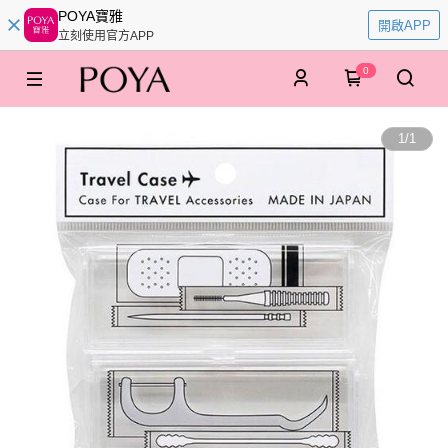
POYA寶雅
開啟APP
立刻使用官方APP
0
1
/
1