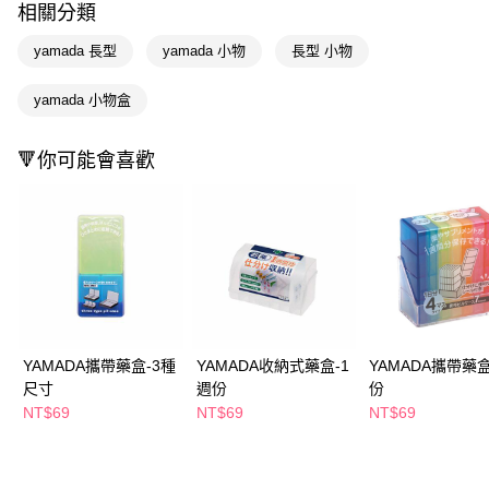
相關分類
Apple Pay
yamada 長型
yamada 小物
長型 小物
街口支付
yamada 小物盒
悠遊付
Google Pay
🔻你可能會喜歡
AFTEE先享後付
相關說明
【關於「AFTEE先享後付」】
即享券
AFTEE先享後付是「在收到商品之後才付款」的支付方式。 讓您購物簡單
便利好安心！
１．簡單：不需註冊會員、不需綁卡、不需儲值。
運送方式
２．便利：只要手機號碼，簡訊認證，即可結帳。
３．安心：先確認商品／服務後，再付款。
全家取貨付款
YAMADA攜帶藥盒-3種
YAMADA收納式藥盒-1
YAMADA攜帶藥盒
每筆NT$65，滿NT$390(含以上)免運費
【「AFTEE先享後付」結帳流程】
尺寸
週份
份
１．於結帳方式選擇「AFTEE先享後付」後，將跳轉至「AFTEE先享後付」
NT$69
NT$69
NT$69
付款後全家取貨
結帳頁面，進行簡訊認證並確認金額後，即可完成結帳。
２．訂單成立數日內，您將收到繳費通知簡訊。
每筆NT$65，滿NT$390(含以上)免運費
３．收到繳費通知簡訊後14天內，點擊此簡訊中的連結，可透過四大超商／
ATM／網路銀行／等多元方式進行付款，方視為交易完成。