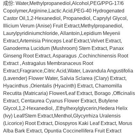
成份: Water,Methylpropanediol,Alcohol,PEG/PPG-17/6
Copolymer,Arginine,Lactic Acid,PEG-40 Hydrogenated
Castor Oil,1,2-Hexanediol, Propanediol, Caprylyl Glycol,
Illicium Verum (Anise) Fruit Extract,Methylpropanediol,
Laurylpyridiniumchloride, Allantoin,Lepidium Meyenii
Extract,Artemisia Princeps Leaf Extract,Velvet Extract,
Ganoderma Lucidum (Mushroom) Stem Extract, Panax
Ginseng Root Extract, Asparagus ,Cochinchinensis Root
Extract , Astragalus Membranaceus Root
Extract,Fragrance,Citric Acid,Water, Lavandula Angustifolia
(Lavender) Flower Water, Salvia Sclarea (Clary) Extract,
Hyacinthus ,Orientalis (Hyacinth) Extract, Chamomilla
Recutita (Matricaria) Flower/Leaf Extract, Borago ,Officinalis
Extract, Centaurea Cyanus Flower Extract, Butylene
Glycol,1,2-Hexanediol, ,Ethylhexylglycerin,Hedera Helix
(Ivy) Leaf/Stem Extract,Menthol,Glycyrrhiza Uralensis
(Licorice) Root Extract, Diospyros Kaki Leaf Extract, Morus
Alba Bark Extract, Opuntia Coccinellifera Fruit Extract