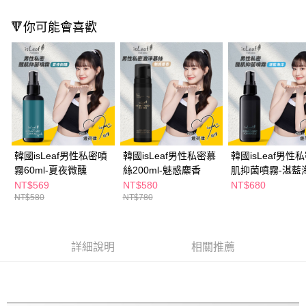
ATM／網路銀行／等多元方式進行付款，方視為交易完成。
萊爾富取貨付款
※ 請注意：結帳手續完成當下不需立刻繳費，但若您需要取消訂單，請聯絡
🔻你可能會喜歡
每筆NT$65，滿NT$490(含以上)免運費
購買商品的店家。未經商家同意取消之訂單仍視為有效，需透過AFTEE先享
後付繳納相關費用。
付款後萊爾富取貨
※ 交易是否成功請以「AFTEE先享後付 」之結帳頁面顯示為準，若有關於
是否繳費成功／繳費後需取消欲退款等相關疑問，請聯繫「AFTEE先享後付
每筆NT$65，滿NT$490(含以上)免運費
客戶支援中心」
https://netprotections.freshdesk.com/support/home
7-11取貨付款
【注意事項】
１．透過由恩沛科技股份有限公司提供之「AFTEE先享後付」服務完成之交
每筆NT$65，滿NT$490(含以上)免運費
易，需依本服務之必要範圍內提供個人資料，並將交易相關給付款項請求債
權轉讓予恩沛科技股份有限公司。
付款後7-11取貨
２．關於個人資料處理事宜，請瀏覽以下網址：
韓國isLeaf男性私密噴
韓國isLeaf男性私密慕
韓國isLeaf男性
每筆NT$65，滿NT$490(含以上)免運費
https://aftee.tw/terms/#terms3
霧60ml-夏夜微醺
絲200ml-魅惑麋香
肌抑菌噴霧-湛藍
３．未成年的使用者請事先徵得法定代理人或監護人之同意方可使用
60ml
宅配(本島)
NT$569
NT$580
NT$680
「AFTEE先享後付」，若未經同意申辦者引起之損失，本公司不負相關責
NT$580
NT$780
任。
每筆NT$100，滿NT$790(含以上)免運費
４．使用「AFTEE先享後付」時，將依據個別帳號之用戶狀況，依本公司即
時審查核予不同之上限額度；若仍有額度不足之情形，本公司將視審查結果
付款後寶雅門市自取(由倉庫統一出貨)
請求用戶進行身份認證。
詳細說明
相關推薦
每筆NT$80，滿NT$290(含以上)免運費
５．嚴禁一人註冊多個帳號或使用他人資訊註冊。若發現惡意使用之情形，
恩沛科技股份有限公司將有權停止該用戶之使用額度並採取法律行動。