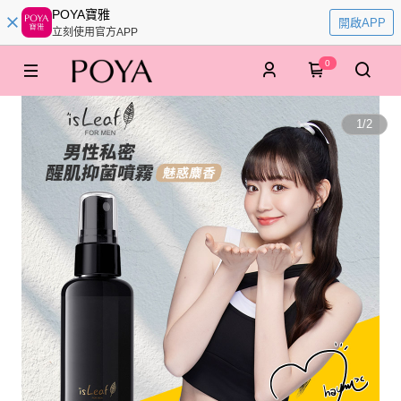
POYA寶雅
開啟APP
立刻使用官方APP
0
1
/
2