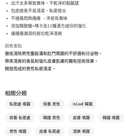
LINE Pay
出汗太多導致異味，不乾淨的黏膩感
包皮過長不易清潔，私密發炎
Apple Pay
不通風悶熱搔癢 ，滲尿有異味
街口支付
添加精胺酸+瑪卡及11種漢方成份的強化
讓搔癢潮濕的部位乾淨清爽
悠遊付
銷售重點
Google Pay
徹底清除男性腹股溝和肛門周圍的不舒適和分泌物。
AFTEE先享後付
帶來清爽的香氣和強化皮膚肌膚的獨有技術效果，
相關說明
開發而成的男性私密清潔。
【關於「AFTEE先享後付」】
即享券
AFTEE先享後付是「在收到商品之後才付款」的支付方式。 讓您購物簡單
便利好安心！
１．簡單：不需註冊會員、不需綁卡、不需儲值。
運送方式
相關分類
２．便利：只要手機號碼，簡訊認證，即可結帳。
３．安心：先確認商品／服務後，再付款。
全家取貨付款
私密處 噴霧
保養 男性
isLeaf 韓國
每筆NT$65，滿NT$390(含以上)免運費
【「AFTEE先享後付」結帳流程】
１．於結帳方式選擇「AFTEE先享後付」後，將跳轉至「AFTEE先享後付」
保養 私密處
韓國 男性
皮膚 噴霧
韓國 噴霧
付款後全家取貨
結帳頁面，進行簡訊認證並確認金額後，即可完成結帳。
２．訂單成立數日內，您將收到繳費通知簡訊。
每筆NT$65，滿NT$390(含以上)免運費
男性 噴霧
皮膚 私密處
清爽 噴霧
３．收到繳費通知簡訊後14天內，點擊此簡訊中的連結，可透過四大超商／