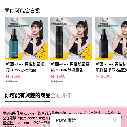
🔻你可能會喜歡
韓國isLeaf男性私密噴
韓國isLeaf男性私密慕
韓國isLeaf男性
霧60ml-夏夜微醺
絲200ml-魅惑麋香
肌抑菌噴霧-湛藍
60ml
NT$569
NT$580
NT$680
NT$580
NT$780
你可能有興趣的商品
全站排行
本網站中使用 cookie，欲查詢有關本網站使用 cookie 方式之詳情，及若您不希
熱門標籤
望在電腦上使用 cookie 時應如何變更電腦的 cookie 設定，請參閱本網站「
隱私
POYA 寶雅
權條款
」之 Cookie 聲明。您繼續使用本網站即表示您同意本公司得按本網站使