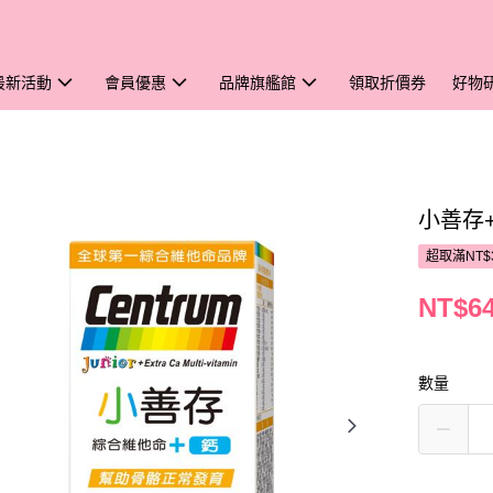
最新活動
會員優惠
品牌旗艦館
領取折價券
好物
小善存+
超取滿NT$
NT$6
數量