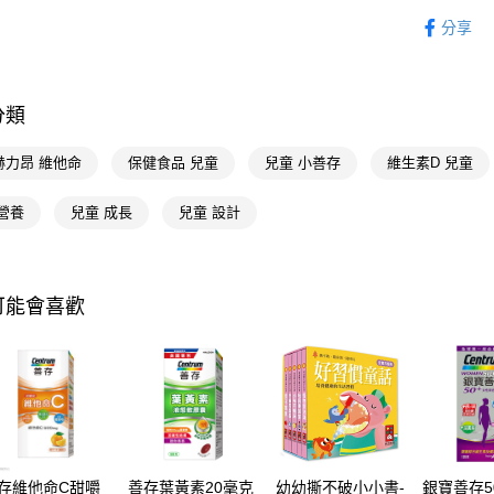
相關說明
醫療/保健
【關於「A
分享
即享券
醫療/保健
AFTEE
便利好安
英商赫力昂 
１．簡單
２．便利
分類
運送方式
📢主題活動
３．安心
倍回饋
全家取貨
赫力昂 維他命
保健食品 兒童
兒童 小善存
維生素D 兒童
【「AFT
📢主題活動
每筆NT$6
１．於結帳
付」結帳
營養
兒童 成長
兒童 設計
付款後全
２．訂單
３．收到繳
每筆NT$6
／ATM／
※ 請注意
萊爾富取
可能會喜歡
絡購買商品
先享後付
每筆NT$6
※ 交易是
是否繳費成
付款後萊
付客戶支
每筆NT$6
【注意事
7-11取貨
１．透過由
交易，需
每筆NT$6
求債權轉
存維他命C甜嚼
善存葉黃素20毫克
幼幼撕不破小小書-
銀寶善存5