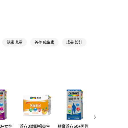
骨關保健
FTEE先享後付」】
★保健品牌精選
善存 /克補 /挺立
先享後付是「在收到商品之後才付款」的支付方式。 讓您購物簡單
心！
HALEON
善存
：不需註冊會員、不需綁卡、不需儲值。
：只要手機號碼，簡訊認證，即可結帳。
📢
👑精緻出遊指南 08/05-08/18
滿$688享點數8%
：先確認商品／服務後，再付款。
付款
健康 兒童
善存 維生素
成長 設計
EE先享後付」結帳流程】
📢
👑精緻出遊指南 08/05-08/18
隨身防護中
5，滿NT$390(含以上)免運費
方式選擇「AFTEE先享後付」後，將跳轉至「AFTEE先享後
頁面，進行簡訊認證並確認金額後，即可完成結帳。
家取貨
成立數日內，您將收到繳費通知簡訊。
費通知簡訊後14天內，點擊此簡訊中的連結，可透過四大超商
5，滿NT$390(含以上)免運費
網路銀行／等多元方式進行付款，方視為交易完成。
：結帳手續完成當下不需立刻繳費，但若您需要取消訂單，請聯
貨付款
的店家。未經商家同意取消之訂單仍視為有效，需透過AFTEE
繳納相關費用。
5，滿NT$490(含以上)免運費
否成功請以「AFTEE先享後付 」之結帳頁面顯示為準，若有關於
功／繳費後需取消欲退款等相關疑問，請聯繫「AFTEE先享後
爾富取貨
援中心」
https://netprotections.freshdesk.com/support/home
5，滿NT$490(含以上)免運費
項】
付款
恩沛科技股份有限公司提供之「AFTEE先享後付」服務完成之
依本服務之必要範圍內提供個人資料，並將交易相關給付款項請
5，滿NT$490(含以上)免運費
讓予恩沛科技股份有限公司。
0+女性
善存3效順暢益生
銀寶善存50+男性
幼幼撕不破小小書