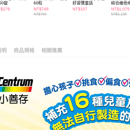
２．關於
60錠
60粒
好習慣童話
綜合維他命
付款後7-1
https://aft
$279
NT$749
NT$157
NT$1,079
每筆NT$6
３．未成
NT$799
NT$1,139
「AFTE
宅配(本島)
任。
４．使用「
每筆NT$1
即時審查
結果請求
付款後寶雅
５．嚴禁
每筆NT$8
形，恩沛
說明
商品規格
相關推薦
動。