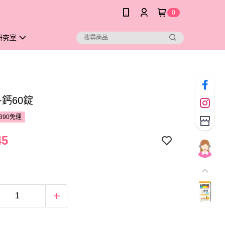
0
研究室
鈣60錠
390免運
45