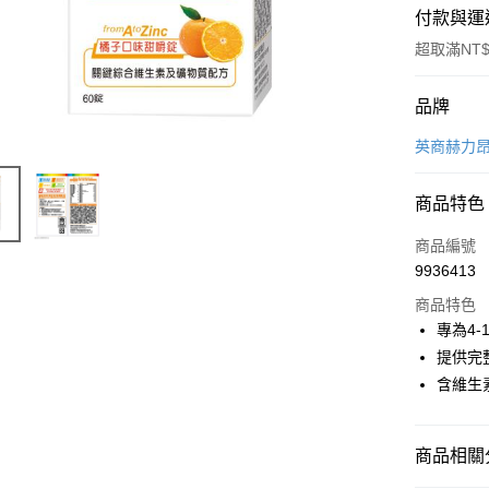
付款與運
超取滿NT$
付款方式
品牌
POYA支付
英商赫力昂 
信用卡一
商品特色
超商取貨
商品編號
LINE Pay
9936413
商品特色
Apple Pay
專為4-
街口支付
提供完
含維生
悠遊付
Google Pa
商品相關分
AFTEE先