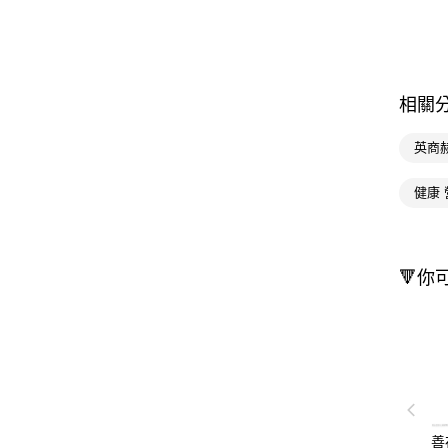
相關
英商
健康 
🔻你
善