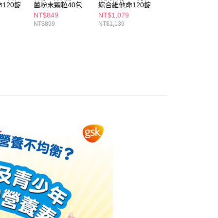
個人資料處理事宜，請瀏覽以下網址：
120錠
菌粉末顆粒40包
綜合維他命120錠
禮貌童話
1取貨
ee.tw/terms/#terms3
NT$849
NT$1,079
NT$157
5，滿NT$490(含以上)免運費
年的使用者請事先徵得法定代理人或監護人之同意方可使用
NT$899
NT$1,139
E先享後付」，若未經同意申辦者引起之損失，本公司不負相關責
AFTEE先享後付」時，將依據個別帳號之用戶狀況，依本公司
00，滿NT$790(含以上)免運費
核予不同之上限額度；若仍有額度不足之情形，本公司將視審查
用戶進行身份認證。
門市自取(由倉庫統一出貨)
一人註冊多個帳號或使用他人資訊註冊。若發現惡意使用之情
0，滿NT$290(含以上)免運費
科技股份有限公司將有權停止該用戶之使用額度並採取法律行