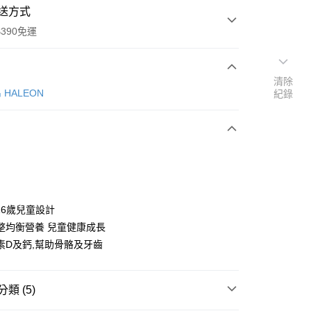
送方式
390免運
清除
HALEON
紀錄
次付款
付款
16歲兒童設計
整均衡營養 兒童健康成長
素D及鈣,幫助骨骼及牙齒
y
類 (5)
享後付