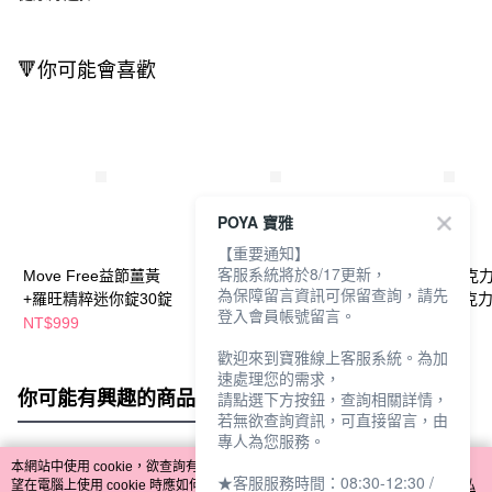
🔻你可能會喜歡
POYA 寶雅
【重要通知】
客服系統將於8/17更新，
Move Free益節薑黃
挺立關鍵迷你錠30錠
迷你奧利奧巧克
為保障留言資訊可保留查詢，請先
+羅旺精粹迷你錠30錠
餅乾61.3g-巧克
登入會員帳號留言。
NT$999
NT$979
NT$35
NT$999
NT$39
歡迎來到寶雅線上客服系統。為加
速處理您的需求，
你可能有興趣的商品
全站排行
請點選下方按鈕，查詢相關詳情，
若無欲查詢資訊，可直接留言，由
專人為您服務。
本網站中使用 cookie，欲查詢有關本網站使用 cookie 方式之詳情，及若您不希
★客服服務時間：08:30-12:30 /
熱門標籤
望在電腦上使用 cookie 時應如何變更電腦的 cookie 設定，請參閱本網站「
隱私