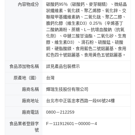
內容物成分
碳酸鈣95％（碳酸鈣、麥芽糊精）、微結晶
狀纖維素、氧化鎂、聚乙烯醇、氧化鋅、交
聯羧甲基纖維素鈉、二氧化鈦、聚乙二醇、
膽鈣化醇（維生素D3）0.25％（辛烯基丁
二酸鈉澱粉、蔗糖、L－抗壞血酸鈉（抗氧
化劑）、中鏈三酸甘油酯、二氧化矽、生育
醇、維生素D3）、滑石粉、硫酸錳、硫酸
銅、硬脂酸鎂、食用藍色二號鋁麗基、食用
紅色四十號鋁麗基、食用黃色五號鋁麗基。
食品添加物名稱
詳見產品包裝標示
原產地（國）
台灣
廠商名稱
輝瑞生技股份有限公司
廠商地址
台北市中正區忠孝西路一段66號24樓
廠商電話
0800－212259
食品業者登錄字
F－111912601－00000－4
號