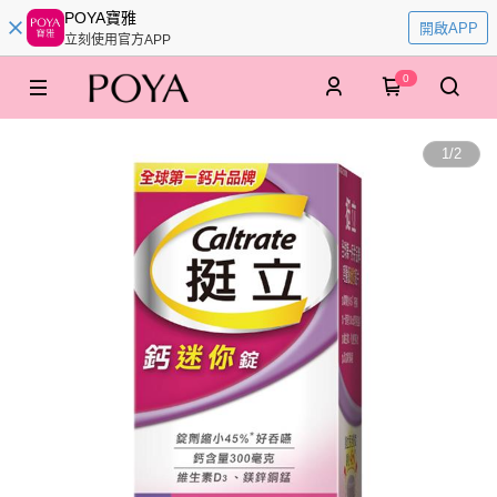
POYA寶雅
開啟APP
立刻使用官方APP
0
1
/
2