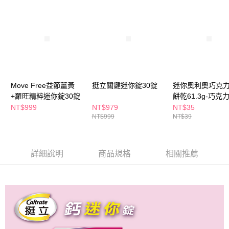
３．收到繳費通知簡訊後14天內，點擊此簡訊中的連結，可透過四大超商／
ATM／網路銀行／等多元方式進行付款，方視為交易完成。
萊爾富取貨付款
※ 請注意：結帳手續完成當下不需立刻繳費，但若您需要取消訂單，請聯絡
每筆NT$65，滿NT$490(含以上)免運費
購買商品的店家。未經商家同意取消之訂單仍視為有效，需透過AFTEE先享
後付繳納相關費用。
付款後萊爾富取貨
※ 交易是否成功請以「AFTEE先享後付 」之結帳頁面顯示為準，若有關於
是否繳費成功／繳費後需取消欲退款等相關疑問，請聯繫「AFTEE先享後付
每筆NT$65，滿NT$490(含以上)免運費
客戶支援中心」
https://netprotections.freshdesk.com/support/home
7-11取貨付款
Move Free益節薑黃
挺立關鍵迷你錠30錠
迷你奧利奧巧克
【注意事項】
+羅旺精粹迷你錠30錠
餅乾61.3g-巧克
１．透過由恩沛科技股份有限公司提供之「AFTEE先享後付」服務完成之交
每筆NT$65，滿NT$490(含以上)免運費
易，需依本服務之必要範圍內提供個人資料，並將交易相關給付款項請求債
NT$999
NT$979
NT$35
權轉讓予恩沛科技股份有限公司。
付款後7-11取貨
NT$999
NT$39
２．關於個人資料處理事宜，請瀏覽以下網址：
每筆NT$65，滿NT$490(含以上)免運費
https://aftee.tw/terms/#terms3
３．未成年的使用者請事先徵得法定代理人或監護人之同意方可使用
宅配(本島)
「AFTEE先享後付」，若未經同意申辦者引起之損失，本公司不負相關責
詳細說明
商品規格
相關推薦
任。
每筆NT$100，滿NT$790(含以上)免運費
４．使用「AFTEE先享後付」時，將依據個別帳號之用戶狀況，依本公司即
時審查核予不同之上限額度；若仍有額度不足之情形，本公司將視審查結果
付款後寶雅門市自取(由倉庫統一出貨)
請求用戶進行身份認證。
每筆NT$80，滿NT$290(含以上)免運費
５．嚴禁一人註冊多個帳號或使用他人資訊註冊。若發現惡意使用之情形，
恩沛科技股份有限公司將有權停止該用戶之使用額度並採取法律行動。