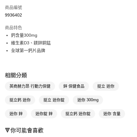
商品編號
LINE Pay
9936402
Apple Pay
商品特色
街口支付
鈣含量300mg
悠遊付
維生素D3、鎂鋅銅錳
全球第一鈣片品牌
Google Pay
AFTEE先享後付
相關說明
相關分類
【關於「AFTEE先享後付」】
即享券
AFTEE先享後付是「在收到商品之後才付款」的支付方式。 讓您購物簡單
英商赫力昂 行動力保健
鋅 保健食品
挺立 迷你
便利好安心！
１．簡單：不需註冊會員、不需綁卡、不需儲值。
運送方式
挺立鈣 迷你
挺立 迷你錠
迷你 300mg
２．便利：只要手機號碼，簡訊認證，即可結帳。
３．安心：先確認商品／服務後，再付款。
全家取貨付款
迷你 鋅
迷你錠 鋅
挺立鈣 迷你錠
迷你 含量
每筆NT$65，滿NT$390(含以上)免運費
【「AFTEE先享後付」結帳流程】
１．於結帳方式選擇「AFTEE先享後付」後，將跳轉至「AFTEE先享後付」
付款後全家取貨
結帳頁面，進行簡訊認證並確認金額後，即可完成結帳。
🔻你可能會喜歡
２．訂單成立數日內，您將收到繳費通知簡訊。
每筆NT$65，滿NT$390(含以上)免運費