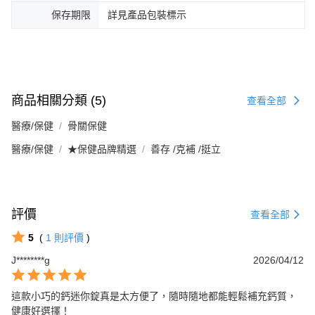
保存期限
詳見產品包裝標示
商品相關分類 (5)
查看全部
醫療/保健
骨關保健
醫療/保健
★保健品牌精選
善存 /克補 /挺立
評價
查看全部
5
(
1
則評價
)
J********g
2026/04/12
這款小巧的鈣迷你錠真是太方便了，隨時隨地都能輕鬆補充鈣質，
健康好選擇！