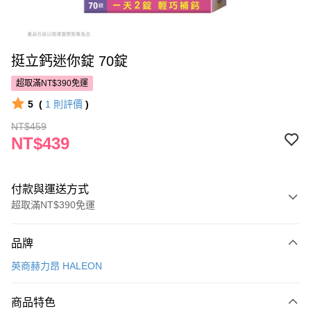
挺立鈣迷你錠 70錠
超取滿NT$390免運
5
(
1
則評價
)
NT$459
NT$439
付款與運送方式
超取滿NT$390免運
付款方式
品牌
POYA支付
英商赫力昂 HALEON
信用卡一次付款
商品特色
超商取貨付款