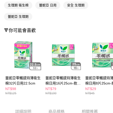
每筆NT$65，滿NT$390(含以上)免運費
３．收到繳費通知簡訊後14天內，點擊此簡訊中的連結，可透過四大超商／
生理期 衛生棉
蕾妮亞 日用
安全 生理期
ATM／網路銀行／等多元方式進行付款，方視為交易完成。
萊爾富取貨付款
※ 請注意：結帳手續完成當下不需立刻繳費，但若您需要取消訂單，請聯絡
蕾妮亞 生理期
每筆NT$65，滿NT$490(含以上)免運費
購買商品的店家。未經商家同意取消之訂單仍視為有效，需透過AFTEE先享
後付繳納相關費用。
付款後萊爾富取貨
※ 交易是否成功請以「AFTEE先享後付 」之結帳頁面顯示為準，若有關於
🔻你可能會喜歡
是否繳費成功／繳費後需取消欲退款等相關疑問，請聯繫「AFTEE先享後付
每筆NT$65，滿NT$490(含以上)免運費
客戶支援中心」
https://netprotections.freshdesk.com/support/home
7-11取貨付款
【注意事項】
１．透過由恩沛科技股份有限公司提供之「AFTEE先享後付」服務完成之交
每筆NT$65，滿NT$490(含以上)免運費
易，需依本服務之必要範圍內提供個人資料，並將交易相關給付款項請求債
權轉讓予恩沛科技股份有限公司。
付款後7-11取貨
２．關於個人資料處理事宜，請瀏覽以下網址：
每筆NT$65，滿NT$490(含以上)免運費
https://aftee.tw/terms/#terms3
３．未成年的使用者請事先徵得法定代理人或監護人之同意方可使用
宅配(本島)
「AFTEE先享後付」，若未經同意申辦者引起之損失，本公司不負相關責
蕾妮亞零觸感特薄衛生
蕾妮亞零觸感特薄衛生
蕾妮亞零觸感特
任。
每筆NT$100，滿NT$790(含以上)免運費
棉32片日用22.5cm
棉日用16片25cm-款式
棉日用8片25cm-
４．使用「AFTEE先享後付」時，將依據個別帳號之用戶狀況，依本公司即
隨機
隨機
NT$98
NT$79
NT$29
時審查核予不同之上限額度；若仍有額度不足之情形，本公司將視審查結果
付款後寶雅門市自取(由倉庫統一出貨)
NT$125
NT$100
NT$45
請求用戶進行身份認證。
每筆NT$80，滿NT$290(含以上)免運費
５．嚴禁一人註冊多個帳號或使用他人資訊註冊。若發現惡意使用之情形，
恩沛科技股份有限公司將有權停止該用戶之使用額度並採取法律行動。
詳細說明
商品規格
相關推薦