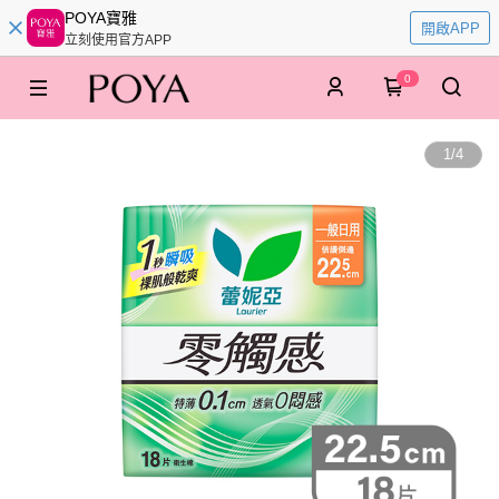
POYA寶雅
開啟APP
立刻使用官方APP
0
1
/
4