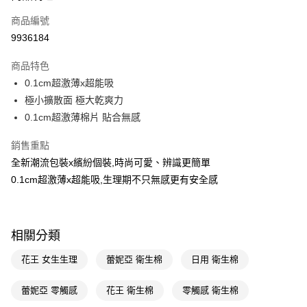
商品編號
LINE Pay
9936184
Apple Pay
商品特色
街口支付
0.1cm超激薄x超能吸
悠遊付
極小擴散面 極大乾爽力
0.1cm超激薄棉片 貼合無感
Google Pay
銷售重點
AFTEE先享後付
全新潮流包裝x繽紛個裝,時尚可愛、辨識更簡單
相關說明
0.1cm超激薄x超能吸,生理期不只無感更有安全感
【關於「AFTEE先享後付」】
即享券
AFTEE先享後付是「在收到商品之後才付款」的支付方式。 讓您購物簡單
便利好安心！
１．簡單：不需註冊會員、不需綁卡、不需儲值。
運送方式
２．便利：只要手機號碼，簡訊認證，即可結帳。
相關分類
３．安心：先確認商品／服務後，再付款。
全家取貨付款
花王 女生生理
蕾妮亞 衛生棉
日用 衛生棉
每筆NT$65，滿NT$390(含以上)免運費
【「AFTEE先享後付」結帳流程】
１．於結帳方式選擇「AFTEE先享後付」後，將跳轉至「AFTEE先享後付」
付款後全家取貨
蕾妮亞 零觸感
花王 衛生棉
零觸感 衛生棉
結帳頁面，進行簡訊認證並確認金額後，即可完成結帳。
２．訂單成立數日內，您將收到繳費通知簡訊。