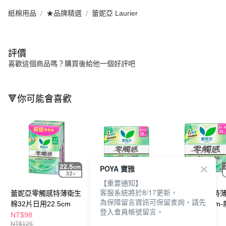
紙棉用品
★品牌精選
蕾妮亞 Laurier
評價
喜歡這個商品嗎？購買後給他一個好評吧
🔻你可能會喜歡
POYA 寶雅
【重要通知】
客服系統將於8/17更新，
蕾妮亞零觸感特薄衛生
蕾妮亞零觸感特薄衛生
蕾妮亞零觸感特
為保障留言資訊可保留查詢，請先
棉32片日用22.5cm
棉日用16片25cm-款式
棉日用8片25cm-
登入會員帳號留言。
隨機
隨機
NT$98
NT$79
NT$29
NT$125
NT$100
NT$45