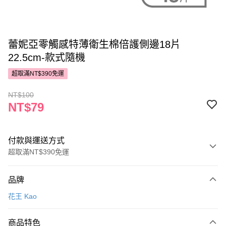
蕾妮亞零觸感特薄衛生棉倍護側邊18片
22.5cm-款式隨機
超取滿NT$390免運
NT$100
NT$79
付款與運送方式
超取滿NT$390免運
付款方式
品牌
POYA支付
花王 Kao
信用卡一次付款
商品特色
超商取貨付款