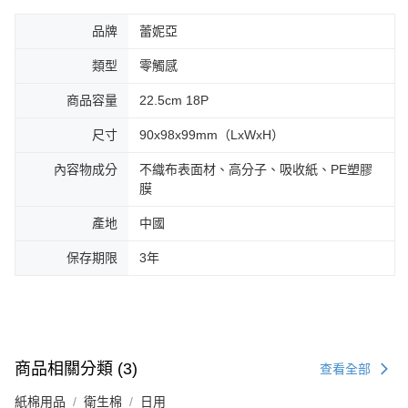
品牌
蕾妮亞
類型
零觸感
商品容量
22.5cm 18P
尺寸
90x98x99mm（LxWxH）
內容物成分
不織布表面材、高分子、吸收紙、PE塑膠
膜
產地
中國
保存期限
3年
商品相關分類 (3)
查看全部
紙棉用品
衛生棉
日用