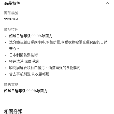
商品特色
超商取貨付款
商品編號
LINE Pay
9936164
Apple Pay
商品特色
街口支付
超越日曬等級 99.9%除菌力
悠遊付
洗分鐘超越日曬兩小時,除菌防霉,享受衣物被陽光曬過般的自然
安心。
Google Pay
日本制菌防禦技術
AFTEE先享後付
極速洗淨,深層淨垢
相關說明
瞬間崩解衣領袖口髒污。油膩頑強的食物髒污,
【關於「AFTEE先享後付」】
省去事前刷洗,洗衣更輕鬆
即享券
AFTEE先享後付是「在收到商品之後才付款」的支付方式。 讓您購物簡單
便利好安心！
銷售重點
１．簡單：不需註冊會員、不需綁卡、不需儲值。
運送方式
２．便利：只要手機號碼，簡訊認證，即可結帳。
超越日曬等級 99.9%除菌力
３．安心：先確認商品／服務後，再付款。
全家取貨付款
每筆NT$65，滿NT$390(含以上)免運費
【「AFTEE先享後付」結帳流程】
１．於結帳方式選擇「AFTEE先享後付」後，將跳轉至「AFTEE先享後付」
相關分類
付款後全家取貨
結帳頁面，進行簡訊認證並確認金額後，即可完成結帳。