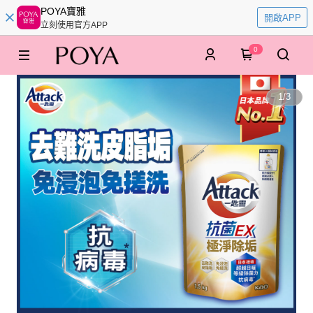
POYA寶雅
開啟APP
立刻使用官方APP
0
1
/
3