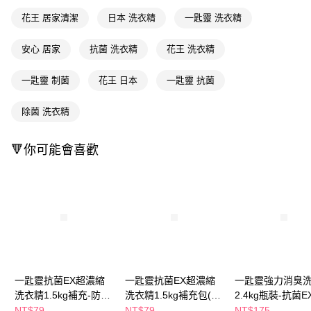
２．訂單成立數日內，您將收到繳費通知簡訊。
每筆NT$65，滿NT$390(含以上)免運費
花王 居家清潔
日本 洗衣精
一匙靈 洗衣精
３．收到繳費通知簡訊後14天內，點擊此簡訊中的連結，可透過四大超商／
ATM／網路銀行／等多元方式進行付款，方視為交易完成。
萊爾富取貨付款
※ 請注意：結帳手續完成當下不需立刻繳費，但若您需要取消訂單，請聯絡
安心 居家
抗菌 洗衣精
花王 洗衣精
每筆NT$65，滿NT$490(含以上)免運費
購買商品的店家。未經商家同意取消之訂單仍視為有效，需透過AFTEE先享
後付繳納相關費用。
一匙靈 制菌
花王 日本
一匙靈 抗菌
付款後萊爾富取貨
※ 交易是否成功請以「AFTEE先享後付 」之結帳頁面顯示為準，若有關於
是否繳費成功／繳費後需取消欲退款等相關疑問，請聯繫「AFTEE先享後付
每筆NT$65，滿NT$490(含以上)免運費
客戶支援中心」
https://netprotections.freshdesk.com/support/home
除菌 洗衣精
7-11取貨付款
【注意事項】
🔻你可能會喜歡
１．透過由恩沛科技股份有限公司提供之「AFTEE先享後付」服務完成之交
每筆NT$65，滿NT$490(含以上)免運費
易，需依本服務之必要範圍內提供個人資料，並將交易相關給付款項請求債
權轉讓予恩沛科技股份有限公司。
付款後7-11取貨
２．關於個人資料處理事宜，請瀏覽以下網址：
每筆NT$65，滿NT$490(含以上)免運費
https://aftee.tw/terms/#terms3
３．未成年的使用者請事先徵得法定代理人或監護人之同意方可使用
宅配(本島)
「AFTEE先享後付」，若未經同意申辦者引起之損失，本公司不負相關責
任。
每筆NT$100，滿NT$790(含以上)免運費
４．使用「AFTEE先享後付」時，將依據個別帳號之用戶狀況，依本公司即
時審查核予不同之上限額度；若仍有額度不足之情形，本公司將視審查結果
付款後寶雅門市自取(由倉庫統一出貨)
請求用戶進行身份認證。
一匙靈抗菌EX超濃縮
一匙靈抗菌EX超濃縮
一匙靈強力消臭
每筆NT$80，滿NT$290(含以上)免運費
５．嚴禁一人註冊多個帳號或使用他人資訊註冊。若發現惡意使用之情形，
洗衣精1.5kg補充-防螨
洗衣精1.5kg補充包(包
2.4kg瓶裝-抗菌E
恩沛科技股份有限公司將有權停止該用戶之使用額度並採取法律行動。
(包裝隨機出貨)
裝隨機出貨)
裝隨機出貨)
NT$79
NT$79
NT$175