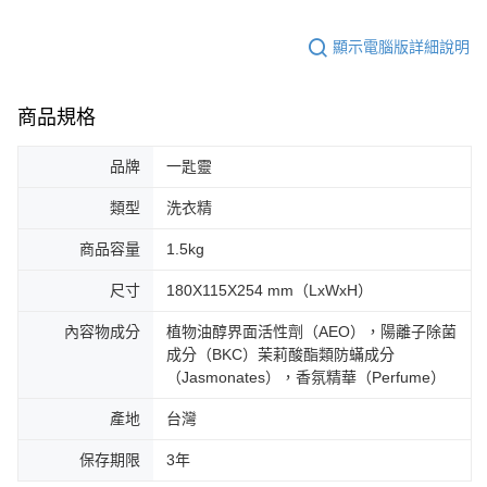
顯示電腦版詳細說明
商品規格
品牌
一匙靈
類型
洗衣精
商品容量
1.5kg
尺寸
180X115X254 mm（LxWxH）
內容物成分
植物油醇界面活性劑（AEO），陽離子除菌
成分（BKC）茉莉酸酯類防蟎成分
（Jasmonates），香氛精華（Perfume）
產地
台灣
保存期限
3年