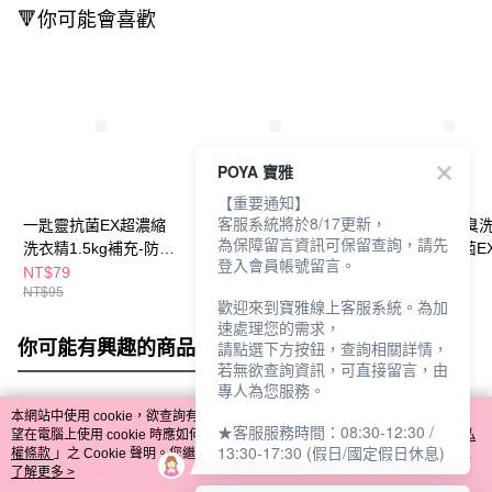
🔻你可能會喜歡
POYA 寶雅
【重要通知】
客服系統將於8/17更新，
一匙靈抗菌EX超濃縮
一匙靈抗菌EX超濃縮
一匙靈強力消臭
為保障留言資訊可保留查詢，請先
洗衣精1.5kg補充-防螨
洗衣精1.5kg補充包(包
2.4kg瓶裝-抗菌E
登入會員帳號留言。
(包裝隨機出貨)
裝隨機出貨)
裝隨機出貨)
NT$79
NT$79
NT$175
NT$95
NT$95
歡迎來到寶雅線上客服系統。為加
速處理您的需求，
你可能有興趣的商品
全站排行
請點選下方按鈕，查詢相關詳情，
若無欲查詢資訊，可直接留言，由
專人為您服務。
本網站中使用 cookie，欲查詢有關本網站使用 cookie 方式之詳情，及若您不希
★客服服務時間：08:30-12:30 /
熱門標籤
望在電腦上使用 cookie 時應如何變更電腦的 cookie 設定，請參閱本網站「
隱私
13:30-17:30 (假日/國定假日休息)
權條款
」之 Cookie 聲明。您繼續使用本網站即表示您同意本公司得按本網站使
用條款之 Cookie 聲明使用 cookie。
了解更多 >