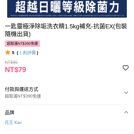
一匙靈極淨除垢洗衣精1.5kg補充-抗菌EX(包裝
隨機出貨)
超取滿NT$390免運
5
(
1
則評價
)
NT$95
NT$79
付款與運送方式
超取滿NT$390免運
付款方式
品牌
POYA支付
花王 Kao
信用卡一次付款