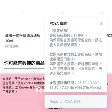
POYA 寶雅
【重要通知】
客服系統將於8/17更新，
龍牌一條根精油滾珠瓶
龍牌一條根精油霜
龍牌一條根精油霜
為保障留言資訊可保留查詢，請先
10ml
40ml
涼型100ml
登入會員帳號留言。
NT$168
NT$168
NT$239
歡迎來到寶雅線上客服系統。為加
速處理您的需求，
你可能有興趣的商品
全站排行
請點選下方按鈕，查詢相關詳情，
若無欲查詢資訊，可直接留言，由
專人為您服務。
本網站中使用 cookie，欲查詢有關本網站使用 cookie 方式之詳情，及若您不希
★客服服務時間：08:30-12:30 /
熱門標籤
望在電腦上使用 cookie 時應如何變更電腦的 cookie 設定，請參閱本網站「
隱私
13:30-17:30 (假日/國定假日休息)
權條款
」之 Cookie 聲明。您繼續使用本網站即表示您同意本公司得按本網站使
用條款之 Cookie 聲明使用 cookie。
了解更多 >
Reply to POYA 寶雅
我知道了