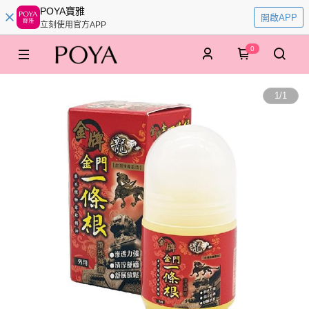
POYA寶雅
開啟APP
立刻使用官方APP
0
1
/
1