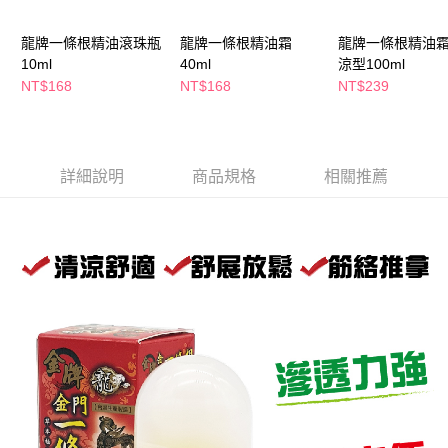
萊爾富取貨付款
※ 請注意：結帳手續完成當下不需立刻繳費，但若您需要取消訂單，請聯絡
每筆NT$65，滿NT$490(含以上)免運費
購買商品的店家。未經商家同意取消之訂單仍視為有效，需透過AFTEE先享
龍牌一條根精油滾珠瓶
龍牌一條根精油霜
龍牌一條根精油霜
後付繳納相關費用。
10ml
40ml
涼型100ml
付款後萊爾富取貨
※ 交易是否成功請以「AFTEE先享後付 」之結帳頁面顯示為準，若有關於
是否繳費成功／繳費後需取消欲退款等相關疑問，請聯繫「AFTEE先享後付
NT$168
NT$168
NT$239
每筆NT$65，滿NT$490(含以上)免運費
客戶支援中心」
https://netprotections.freshdesk.com/support/home
7-11取貨付款
【注意事項】
１．透過由恩沛科技股份有限公司提供之「AFTEE先享後付」服務完成之交
每筆NT$65，滿NT$490(含以上)免運費
易，需依本服務之必要範圍內提供個人資料，並將交易相關給付款項請求債
詳細說明
商品規格
相關推薦
權轉讓予恩沛科技股份有限公司。
付款後7-11取貨
２．關於個人資料處理事宜，請瀏覽以下網址：
每筆NT$65，滿NT$490(含以上)免運費
https://aftee.tw/terms/#terms3
３．未成年的使用者請事先徵得法定代理人或監護人之同意方可使用
宅配(本島)
「AFTEE先享後付」，若未經同意申辦者引起之損失，本公司不負相關責
任。
每筆NT$100，滿NT$790(含以上)免運費
４．使用「AFTEE先享後付」時，將依據個別帳號之用戶狀況，依本公司即
時審查核予不同之上限額度；若仍有額度不足之情形，本公司將視審查結果
付款後寶雅門市自取(由倉庫統一出貨)
請求用戶進行身份認證。
每筆NT$80，滿NT$290(含以上)免運費
５．嚴禁一人註冊多個帳號或使用他人資訊註冊。若發現惡意使用之情形，
恩沛科技股份有限公司將有權停止該用戶之使用額度並採取法律行動。