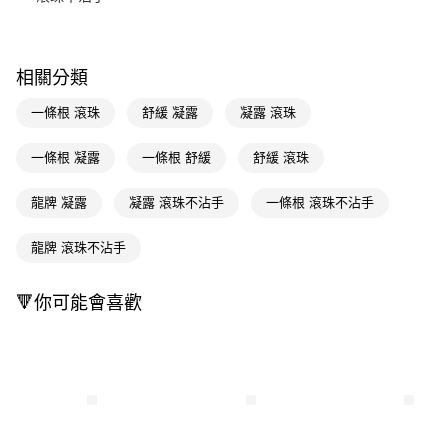
Apple Pay
街口支付
相關分類
悠遊付
一條根 滾珠
舒緩 凝露
凝露 滾珠
Google Pay
一條根 凝露
一條根 舒緩
舒緩 滾珠
AFTEE先享後付
相關說明
龍牌 凝露
凝露 滾珠不沾手
一條根 滾珠不沾手
【關於「AFTEE先享後付」】
即享券
AFTEE先享後付是「在收到商品之後才付款」的支付方式。 讓您購物簡單
龍牌 滾珠不沾手
便利好安心！
１．簡單：不需註冊會員、不需綁卡、不需儲值。
運送方式
２．便利：只要手機號碼，簡訊認證，即可結帳。
🔻你可能會喜歡
３．安心：先確認商品／服務後，再付款。
全家取貨付款
每筆NT$65，滿NT$390(含以上)免運費
【「AFTEE先享後付」結帳流程】
１．於結帳方式選擇「AFTEE先享後付」後，將跳轉至「AFTEE先享後付」
付款後全家取貨
結帳頁面，進行簡訊認證並確認金額後，即可完成結帳。
２．訂單成立數日內，您將收到繳費通知簡訊。
每筆NT$65，滿NT$390(含以上)免運費
３．收到繳費通知簡訊後14天內，點擊此簡訊中的連結，可透過四大超商／
ATM／網路銀行／等多元方式進行付款，方視為交易完成。