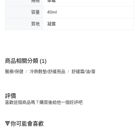
規格
單罐
容量
40ml
質地
凝露
商品相關分類 (1)
醫療/保健
冷熱敷墊/舒緩用品
舒緩霜/油/膏
評價
喜歡這個商品嗎？購買後給他一個好評吧
🔻你可能會喜歡