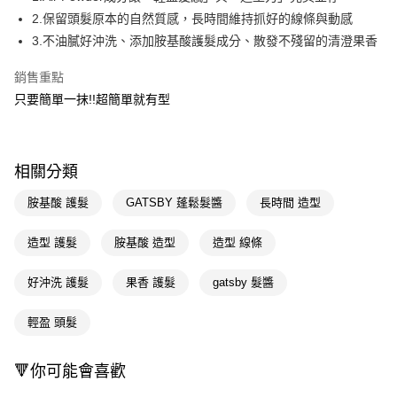
2.保留頭髮原本的自然質感，長時間維持抓好的線條與動感
Apple Pay
3.不油膩好沖洗、添加胺基酸護髮成分、散發不殘留的清澄果香
街口支付
銷售重點
悠遊付
只要簡單一抹!!超簡單就有型
Google Pay
AFTEE先享後付
相關分類
相關說明
【關於「AFTEE先享後付」】
胺基酸 護髮
GATSBY 蓬鬆髮醬
長時間 造型
即享券
AFTEE先享後付是「在收到商品之後才付款」的支付方式。 讓您購物簡單
便利好安心！
造型 護髮
胺基酸 造型
造型 線條
１．簡單：不需註冊會員、不需綁卡、不需儲值。
運送方式
２．便利：只要手機號碼，簡訊認證，即可結帳。
３．安心：先確認商品／服務後，再付款。
好沖洗 護髮
果香 護髮
gatsby 髮醬
全家取貨付款
每筆NT$65，滿NT$390(含以上)免運費
【「AFTEE先享後付」結帳流程】
輕盈 頭髮
１．於結帳方式選擇「AFTEE先享後付」後，將跳轉至「AFTEE先享後付」
付款後全家取貨
結帳頁面，進行簡訊認證並確認金額後，即可完成結帳。
２．訂單成立數日內，您將收到繳費通知簡訊。
每筆NT$65，滿NT$390(含以上)免運費
🔻你可能會喜歡
３．收到繳費通知簡訊後14天內，點擊此簡訊中的連結，可透過四大超商／
ATM／網路銀行／等多元方式進行付款，方視為交易完成。