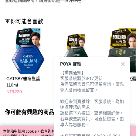
喜歡這個商品嗎？購買後給他一個好評吧
🔻你可能會喜歡
POYA 寶雅
【重要通知】
客服系統將於8/17更新，
GATSBY雅痞髮醬
GATSBY銳立髮醬
GATSBY銳立髮醬
為保障留言資訊可保留查詢，請先
110ml
110ml
登入會員帳號留言。
NT$220
NT$220
NT$90
歡迎來到寶雅線上客服系統。為加
速處理您的需求，
你可能有興趣的商品
全站排行
請點選下方按鈕，查詢相關詳情，
若無欲查詢資訊，可直接留言，由
專人為您服務。
本網站中使用 cookie，欲查詢有關本網站使用 cookie 方式之詳情，及若您不希
★客服服務時間：08:30-12:30 /
熱門標籤