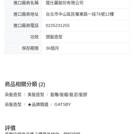
進口廠商名稱
蔻仕麗股份有限公司
進口廠商地址
台北市中山區民權東路一段76號12樓
進口廠商電話
0225231255
功效
頭髮造型
保存期限
36個月
商品相關分類 (2)
染髮造型
美髮造型
髮雕/髮蠟/髮泥/髮膠
染髮造型
★品牌精選
GATSBY
評價