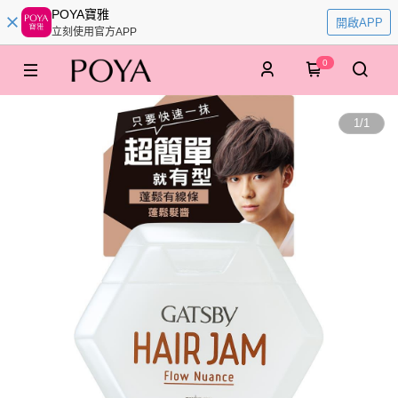
POYA寶雅
開啟APP
立刻使用官方APP
0
1
/
1