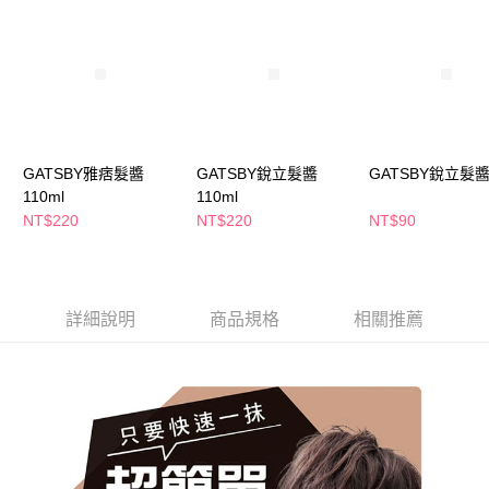
萊爾富取貨付款
※ 請注意：結帳手續完成當下不需立刻繳費，但若您需要取消訂單，請聯絡
每筆NT$65，滿NT$490(含以上)免運費
購買商品的店家。未經商家同意取消之訂單仍視為有效，需透過AFTEE先享
後付繳納相關費用。
付款後萊爾富取貨
※ 交易是否成功請以「AFTEE先享後付 」之結帳頁面顯示為準，若有關於
是否繳費成功／繳費後需取消欲退款等相關疑問，請聯繫「AFTEE先享後付
每筆NT$65，滿NT$490(含以上)免運費
客戶支援中心」
https://netprotections.freshdesk.com/support/home
7-11取貨付款
【注意事項】
１．透過由恩沛科技股份有限公司提供之「AFTEE先享後付」服務完成之交
每筆NT$65，滿NT$490(含以上)免運費
GATSBY雅痞髮醬
GATSBY銳立髮醬
GATSBY銳立髮醬
易，需依本服務之必要範圍內提供個人資料，並將交易相關給付款項請求債
110ml
110ml
權轉讓予恩沛科技股份有限公司。
付款後7-11取貨
NT$220
NT$220
NT$90
２．關於個人資料處理事宜，請瀏覽以下網址：
每筆NT$65，滿NT$490(含以上)免運費
https://aftee.tw/terms/#terms3
３．未成年的使用者請事先徵得法定代理人或監護人之同意方可使用
宅配(本島)
「AFTEE先享後付」，若未經同意申辦者引起之損失，本公司不負相關責
任。
每筆NT$100，滿NT$790(含以上)免運費
詳細說明
商品規格
相關推薦
４．使用「AFTEE先享後付」時，將依據個別帳號之用戶狀況，依本公司即
時審查核予不同之上限額度；若仍有額度不足之情形，本公司將視審查結果
付款後寶雅門市自取(由倉庫統一出貨)
請求用戶進行身份認證。
每筆NT$80，滿NT$290(含以上)免運費
５．嚴禁一人註冊多個帳號或使用他人資訊註冊。若發現惡意使用之情形，
恩沛科技股份有限公司將有權停止該用戶之使用額度並採取法律行動。