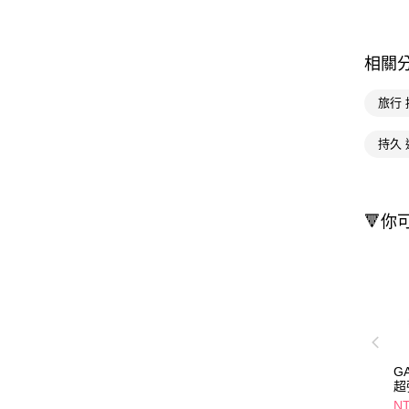
相關
旅行 
持久 
🔻你
G
超
N