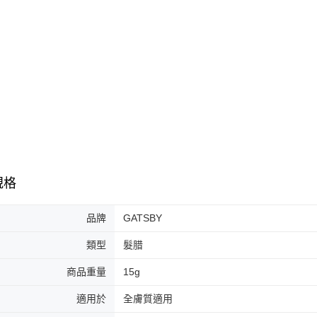
規格
品牌
GATSBY
類型
髮腊
商品重量
15g
適用於
全膚質適用