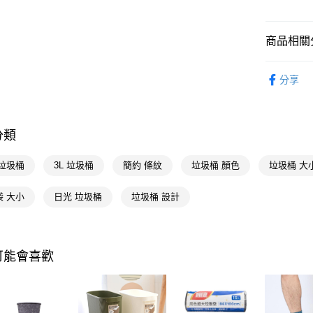
悠遊付
Google Pa
商品相關分
AFTEE先
居家清潔
相關說明
分享
【關於「A
傢俱收納
即享券
AFTEE
便利好安
📢主題活動
１．簡單
數回饋
分類
２．便利
運送方式
３．安心
📢主題活動
 垃圾桶
3L 垃圾桶
簡約 條紋
垃圾桶 顏色
垃圾桶 大
煥新
全家取貨
【「AFT
每筆NT$6
１．於結帳
袋 大小
日光 垃圾桶
垃圾桶 設計
付」結帳
付款後全
２．訂單
３．收到繳
每筆NT$6
／ATM／
※ 請注意
可能會喜歡
萊爾富取
絡購買商品
先享後付
每筆NT$6
※ 交易是
是否繳費成
付款後萊
付客戶支