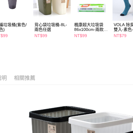
每筆NT$6
【注意事
7-11取貨
１．透過由
交易，需
每筆NT$6
編垃圾桶(紫色/
背心袋垃圾桶-8L-
楓康超大垃圾袋
VOLA 除臭
求債權轉
色)
兩色任選
86x100cm-兩款任
雙入-素色
２．關於
付款後7-1
選
選
T$99
NT$99
NT$99
NT$79
https://aft
每筆NT$6
３．未成
「AFTE
宅配(本島)
任。
４．使用「
每筆NT$1
即時審查
結果請求
付款後寶雅
５．嚴禁
說明
相關推薦
每筆NT$8
形，恩沛
動。