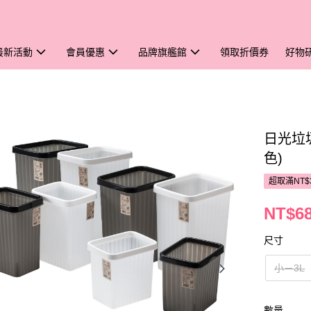
最新活動
會員優惠
品牌旗艦館
領取折價券
好物
日光垃
色)
超取滿NT$
NT$68
尺寸
小－3L
數量