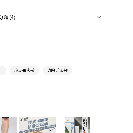
y
類 (4)
享後付
清潔用具
清潔袋/垃圾桶
FTEE先享後付」】
其他傢俱收納
先享後付是「在收到商品之後才付款」的支付方式。 讓您購物簡單
心！
📢
👻鬼迷心竅購物祭 08/05-09/01
滿額享10倍點
：不需註冊會員、不需綁卡、不需儲值。
：只要手機號碼，簡訊認證，即可結帳。
：先確認商品／服務後，再付款。
📢
👻鬼迷心竅購物祭 08/05-09/01
整潔控的沁夏
小
垃圾桶 多款
簡約 垃圾袋
付款
EE先享後付」結帳流程】
5，滿NT$390(含以上)免運費
方式選擇「AFTEE先享後付」後，將跳轉至「AFTEE先享後
頁面，進行簡訊認證並確認金額後，即可完成結帳。
家取貨
成立數日內，您將收到繳費通知簡訊。
費通知簡訊後14天內，點擊此簡訊中的連結，可透過四大超商
5，滿NT$390(含以上)免運費
網路銀行／等多元方式進行付款，方視為交易完成。
：結帳手續完成當下不需立刻繳費，但若您需要取消訂單，請聯
貨付款
的店家。未經商家同意取消之訂單仍視為有效，需透過AFTEE
繳納相關費用。
5，滿NT$490(含以上)免運費
否成功請以「AFTEE先享後付 」之結帳頁面顯示為準，若有關於
功／繳費後需取消欲退款等相關疑問，請聯繫「AFTEE先享後
爾富取貨
援中心」
https://netprotections.freshdesk.com/support/home