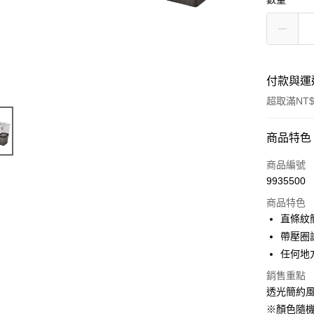
付款與運
超取滿NT$
付款方式
商品特色
POYA支付
商品編號
9935500
信用卡一
商品特色
超商取貨
直條紋
帶壓圈
LINE Pay
任何地
Apple Pay
銷售重點
透光簡約
街口支付
※顏色隨機