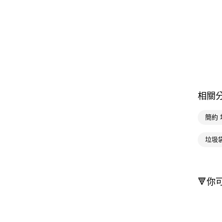
相關
簡約
垃圾
🔻你