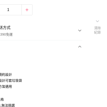
送方式
清除
紀錄
390免運
次付款
付款
簡約設計
設計可套垃圾袋
方皆適用
風格
,無法挑選