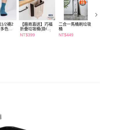
5，滿NT$490(含以上)免運費
項】
付款
恩沛科技股份有限公司提供之「AFTEE先享後付」服務完成之
依本服務之必要範圍內提供個人資料，並將交易相關給付款項請
5，滿NT$490(含以上)免運費
1/2襪2
【廠商直送】巧福
二合一馬桶刷垃圾
PALLADIO絕不暈
讓予恩沛科技股份有限公司。
-多色任
折疊垃圾桶(掛/立
桶
染眼彩棒1.2g (多
個人資料處理事宜，請瀏覽以下網址：
1取貨
兩用)UC-102C(米
色任選)
NT$399
NT$449
NT$242
ee.tw/terms/#terms3
色)
5，滿NT$490(含以上)免運費
NT$285
年的使用者請事先徵得法定代理人或監護人之同意方可使用
E先享後付」，若未經同意申辦者引起之損失，本公司不負相關責
AFTEE先享後付」時，將依據個別帳號之用戶狀況，依本公司
00，滿NT$790(含以上)免運費
核予不同之上限額度；若仍有額度不足之情形，本公司將視審查
用戶進行身份認證。
門市自取(由倉庫統一出貨)
一人註冊多個帳號或使用他人資訊註冊。若發現惡意使用之情
0，滿NT$290(含以上)免運費
科技股份有限公司將有權停止該用戶之使用額度並採取法律行