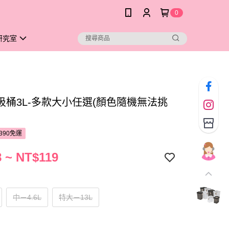
0
研究室
圾桶3L-多款大小任選(顏色隨機無法挑
390免運
 ~ NT$119
中－4.6L
特大－13L