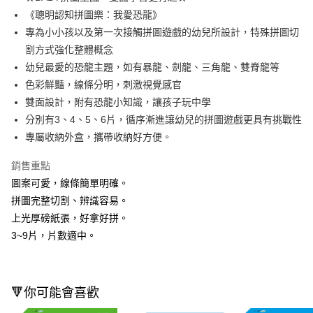
《聰明認知拼圖樂：我愛恐龍》
Apple Pay
專為小小孩以及第一次接觸拼圖遊戲的幼兒所設計，特殊拼圖切
街口支付
割方式強化整體概念
幼兒最愛的恐龍主題，如有暴龍、劍龍、三角龍、雙脊龍等
悠遊付
色彩鮮豔，線條分明，刺激視覺感官
Google Pay
雙面設計，附有恐龍小知識，讓孩子玩中學
分別有3、4、5、6片，循序漸進讓幼兒的拼圖遊戲更具有挑戰性
AFTEE先享後付
專屬收納外盒，攜帶收納好方便。
相關說明
【關於「AFTEE先享後付」】
銷售重點
即享券
AFTEE先享後付是「在收到商品之後才付款」的支付方式。 讓您購物簡單
便利好安心！
圖案可愛，線條簡單明確。
１．簡單：不需註冊會員、不需綁卡、不需儲值。
拼圖完整切割、辨識容易。
運送方式
２．便利：只要手機號碼，簡訊認證，即可結帳。
上光厚磅紙張，好拿好拼。
３．安心：先確認商品／服務後，再付款。
全家取貨付款
3~9片，片數適中。
每筆NT$65，滿NT$390(含以上)免運費
【「AFTEE先享後付」結帳流程】
１．於結帳方式選擇「AFTEE先享後付」後，將跳轉至「AFTEE先享後付」
付款後全家取貨
結帳頁面，進行簡訊認證並確認金額後，即可完成結帳。
２．訂單成立數日內，您將收到繳費通知簡訊。
每筆NT$65，滿NT$390(含以上)免運費
🔻你可能會喜歡
３．收到繳費通知簡訊後14天內，點擊此簡訊中的連結，可透過四大超商／
ATM／網路銀行／等多元方式進行付款，方視為交易完成。