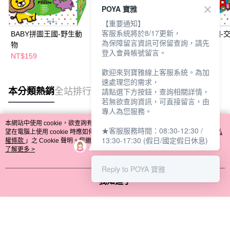
POYA 寶雅
【重要通知】
客服系統將於8/17更新，
BABY拼圖王國-野生動
BABY拼圖王國-海洋動
BABY拼圖王國-
為保障留言資訊可保留查詢，請先
物
物
具
登入會員帳號留言。
NT$159
NT$159
NT$159
歡迎來到寶雅線上客服系統。為加
速處理您的需求，
本分類熱銷
全站排行
請點選下方按鈕，查詢相關詳情，
若無欲查詢資訊，可直接留言，由
專人為您服務。
本網站中使用 cookie，欲查詢有關本網站使用 cookie 方式之詳情，及若您不希
★客服服務時間：08:30-12:30 /
熱門標籤
望在電腦上使用 cookie 時應如何變更電腦的 cookie 設定，請參閱本網站「
隱私
13:30-17:30 (假日/國定假日休息)
權條款
」之 Cookie 聲明。您繼續使用本網站即表示您同意本公司得按本網站使
用條款之 Cookie 聲明使用 cookie。
了解更多 >
Reply to POYA 寶雅
我知道了