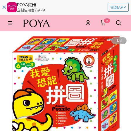
POYA寶雅
開啟APP
立刻使用官方APP
0
1
/
2