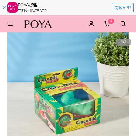
POYA寶雅
開啟APP
立刻使用官方APP
0
1
/
1