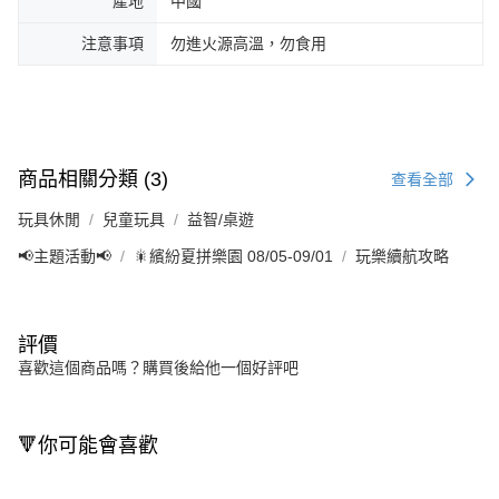
產地
中國
注意事項
勿進火源高溫，勿食用
商品相關分類 (3)
查看全部
玩具休閒
兒童玩具
益智/桌遊
📢主題活動📢
🎇繽紛夏拼樂園 08/05-09/01
玩樂續航攻略
評價
喜歡這個商品嗎？購買後給他一個好評吧
🔻你可能會喜歡