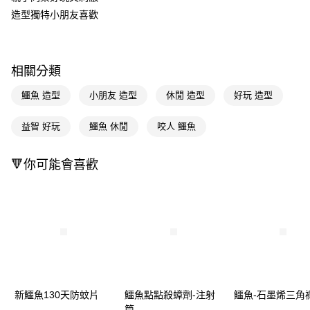
造型獨特小朋友喜歡
Apple Pay
街口支付
相關分類
悠遊付
鱷魚 造型
小朋友 造型
休閒 造型
好玩 造型
Google Pay
AFTEE先享後付
益智 好玩
鱷魚 休閒
咬人 鱷魚
相關說明
【關於「AFTEE先享後付」】
🔻你可能會喜歡
即享券
AFTEE先享後付是「在收到商品之後才付款」的支付方式。 讓您購物簡單
便利好安心！
１．簡單：不需註冊會員、不需綁卡、不需儲值。
運送方式
２．便利：只要手機號碼，簡訊認證，即可結帳。
３．安心：先確認商品／服務後，再付款。
全家取貨付款
每筆NT$65，滿NT$390(含以上)免運費
【「AFTEE先享後付」結帳流程】
１．於結帳方式選擇「AFTEE先享後付」後，將跳轉至「AFTEE先享後付」
付款後全家取貨
結帳頁面，進行簡訊認證並確認金額後，即可完成結帳。
２．訂單成立數日內，您將收到繳費通知簡訊。
每筆NT$65，滿NT$390(含以上)免運費
３．收到繳費通知簡訊後14天內，點擊此簡訊中的連結，可透過四大超商／
新鱷魚130天防蚊片
鱷魚點點殺蟑劑-注射
鱷魚-石墨烯三角
ATM／網路銀行／等多元方式進行付款，方視為交易完成。
筒