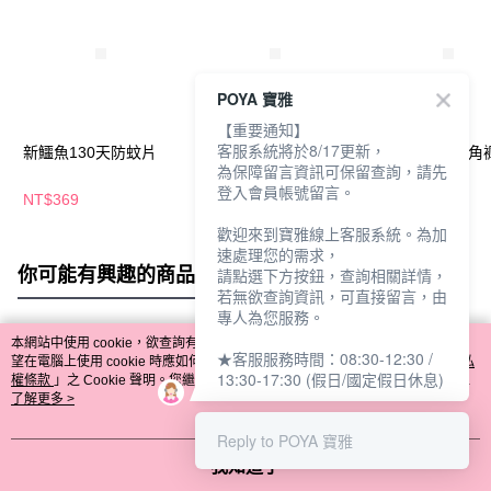
POYA 寶雅
【重要通知】
客服系統將於8/17更新，
新鱷魚130天防蚊片
鱷魚點點殺蟑劑-注射
鱷魚-石墨烯三角
為保障留言資訊可保留查詢，請先
筒
登入會員帳號留言。
NT$369
NT$149
NT$339
NT$349
歡迎來到寶雅線上客服系統。為加
速處理您的需求，
你可能有興趣的商品
全站排行
請點選下方按鈕，查詢相關詳情，
若無欲查詢資訊，可直接留言，由
專人為您服務。
本網站中使用 cookie，欲查詢有關本網站使用 cookie 方式之詳情，及若您不希
★客服服務時間：08:30-12:30 /
熱門標籤
望在電腦上使用 cookie 時應如何變更電腦的 cookie 設定，請參閱本網站「
隱私
13:30-17:30 (假日/國定假日休息)
權條款
」之 Cookie 聲明。您繼續使用本網站即表示您同意本公司得按本網站使
用條款之 Cookie 聲明使用 cookie。
了解更多 >
Reply to POYA 寶雅
我知道了