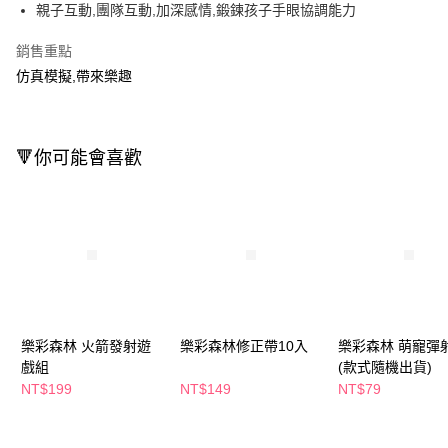
LINE Pay
親子互動,團隊互動,加深感情,鍛鍊孩子手眼協調能力
Apple Pay
銷售重點
仿真模擬,帶來樂趣
街口支付
悠遊付
Google Pay
🔻你可能會喜歡
AFTEE先享後付
相關說明
【關於「AFTEE先享後付」】
即享券
AFTEE先享後付是「在收到商品之後才付款」的支付方式。 讓您購物簡單
便利好安心！
１．簡單：不需註冊會員、不需綁卡、不需儲值。
運送方式
２．便利：只要手機號碼，簡訊認證，即可結帳。
３．安心：先確認商品／服務後，再付款。
全家取貨付款
樂彩森林 火箭發射遊
樂彩森林修正帶10入
樂彩森林 萌寵彈
每筆NT$65，滿NT$390(含以上)免運費
【「AFTEE先享後付」結帳流程】
戲組
(款式隨機出貨)
１．於結帳方式選擇「AFTEE先享後付」後，將跳轉至「AFTEE先享後付」
NT$199
NT$149
NT$79
付款後全家取貨
結帳頁面，進行簡訊認證並確認金額後，即可完成結帳。
２．訂單成立數日內，您將收到繳費通知簡訊。
每筆NT$65，滿NT$390(含以上)免運費
３．收到繳費通知簡訊後14天內，點擊此簡訊中的連結，可透過四大超商／