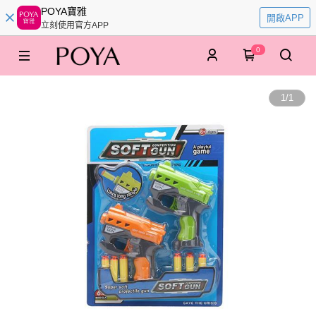
POYA寶雅
開啟APP
立刻使用官方APP
0
1
/
1