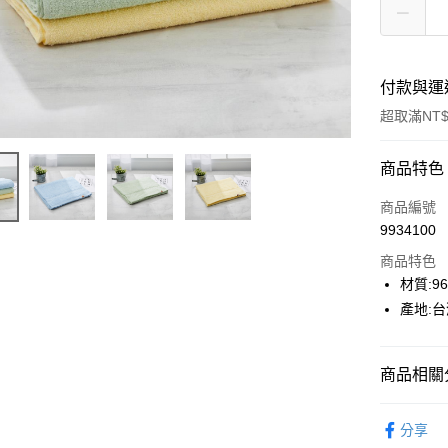
付款與運
超取滿NT$
付款方式
商品特色
POYA支付
商品編號
9934100
信用卡一
商品特色
超商取貨
材質:9
產地:
LINE Pay
Apple Pay
商品相關分
街口支付
生活雜貨
悠遊付
分享
生活雜貨