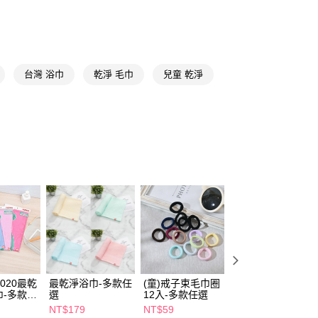
y
享後付
FTEE先享後付」】
台灣 浴巾
乾淨 毛巾
兒童 乾淨
先享後付是「在收到商品之後才付款」的支付方式。 讓您購物簡單
心！
：不需註冊會員、不需綁卡、不需儲值。
：只要手機號碼，簡訊認證，即可結帳。
：先確認商品／服務後，再付款。
付款
EE先享後付」結帳流程】
5，滿NT$390(含以上)免運費
方式選擇「AFTEE先享後付」後，將跳轉至「AFTEE先享後
頁面，進行簡訊認證並確認金額後，即可完成結帳。
家取貨
成立數日內，您將收到繳費通知簡訊。
費通知簡訊後14天內，點擊此簡訊中的連結，可透過四大超商
5，滿NT$390(含以上)免運費
網路銀行／等多元方式進行付款，方視為交易完成。
：結帳手續完成當下不需立刻繳費，但若您需要取消訂單，請聯
貨付款
的店家。未經商家同意取消之訂單仍視為有效，需透過AFTEE
繳納相關費用。
5，滿NT$490(含以上)免運費
否成功請以「AFTEE先享後付 」之結帳頁面顯示為準，若有關於
05020最乾
最乾淨浴巾-多款任
(童)戒子束毛巾圈
non-no童1/2止滑
功／繳費後需取消欲退款等相關疑問，請聯繫「AFTEE先享後
爾富取貨
巾-多款任
選
12入-多款任選
毛巾底-13-15cm-
援中心」
https://netprotections.freshdesk.com/support/home
5，滿NT$490(含以上)免運費
多款任選
NT$179
NT$59
NT$55