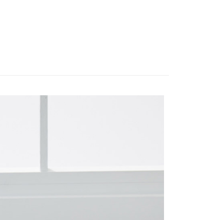
項】
付款
恩沛科技股份有限公司提供之「AFTEE先享後付」服務完成之
依本服務之必要範圍內提供個人資料，並將交易相關給付款項請
5，滿NT$490(含以上)免運費
讓予恩沛科技股份有限公司。
個人資料處理事宜，請瀏覽以下網址：
1取貨
ee.tw/terms/#terms3
5，滿NT$490(含以上)免運費
年的使用者請事先徵得法定代理人或監護人之同意方可使用
E先享後付」，若未經同意申辦者引起之損失，本公司不負相關責
AFTEE先享後付」時，將依據個別帳號之用戶狀況，依本公司
00，滿NT$790(含以上)免運費
核予不同之上限額度；若仍有額度不足之情形，本公司將視審查
用戶進行身份認證。
門市自取(由倉庫統一出貨)
一人註冊多個帳號或使用他人資訊註冊。若發現惡意使用之情
0，滿NT$290(含以上)免運費
科技股份有限公司將有權停止該用戶之使用額度並採取法律行