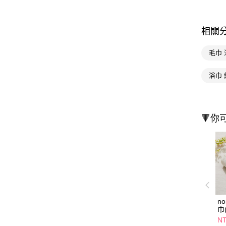
相關
毛巾 
浴巾 
🔻你
n
巾
NT