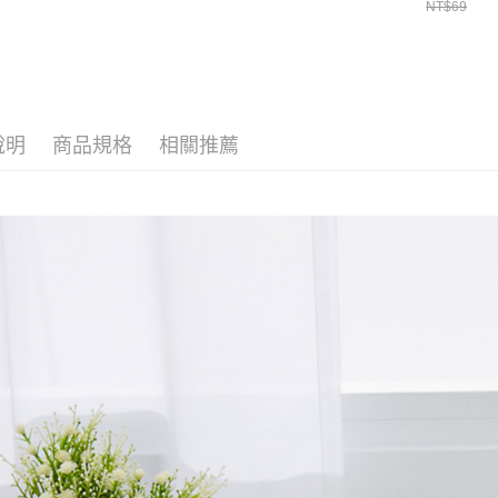
NT$69
【注意事
7-11取貨
１．透過由
交易，需
每筆NT$6
求債權轉
２．關於
付款後7-1
https://aft
每筆NT$6
３．未成
說明
商品規格
相關推薦
「AFTE
宅配(本島)
任。
４．使用「
每筆NT$1
即時審查
結果請求
付款後寶雅
５．嚴禁
每筆NT$8
形，恩沛
動。