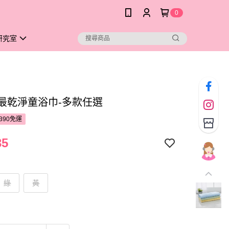
0
研究室
no最乾淨童浴巾-多款任選
390免運
35
綠
黃