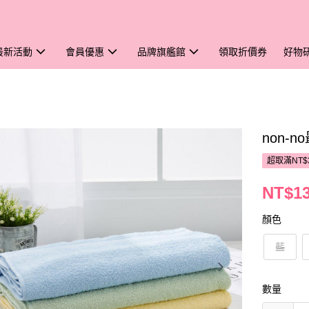
最新活動
會員優惠
品牌旗艦館
領取折價券
好物
non-
超取滿NT$
NT$1
顏色
藍
數量