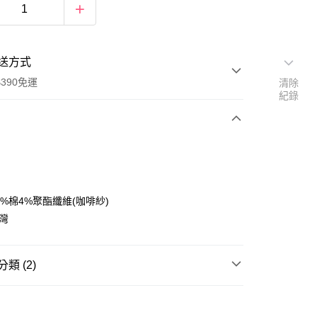
送方式
390免運
清除
紀錄
次付款
付款
6%棉4%聚酯纖維(咖啡紗)
台灣
類 (2)
衛浴織品
浴巾/浴袍
衛浴織品
毛巾