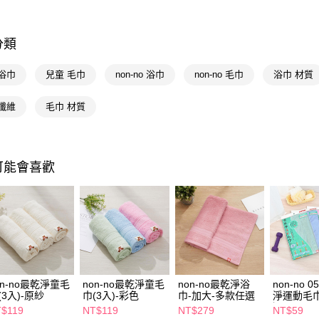
Google Pa
AFTEE先
分類
相關說明
【關於「A
浴巾
兒童 毛巾
non-no 浴巾
non-no 毛巾
浴巾 材質
即享券
AFTEE
便利好安
纖維
毛巾 材質
１．簡單
２．便利
運送方式
３．安心
全家取貨
【「AFT
可能會喜歡
每筆NT$6
１．於結帳
付」結帳
付款後全
２．訂單
３．收到繳
每筆NT$6
／ATM／
※ 請注意
萊爾富取
絡購買商品
先享後付
每筆NT$6
※ 交易是
on-no最乾淨童毛
non-no最乾淨童毛
non-no最乾淨浴
non-no 
是否繳費成
付款後萊
(3入)-原紗
巾(3入)-彩色
巾-加大-多款任選
淨運動毛
付客戶支
每筆NT$6
選
$119
NT$119
NT$279
NT$59