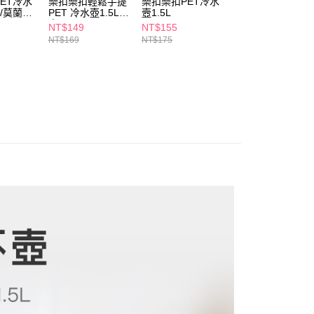
ET冷水
樂扣樂扣輕鬆手提
樂扣樂扣PET冷水
樂扣樂扣PET水壺
讓予恩沛科技股份有限公司。
l/莫蘭迪
PET 冷水壺1.5L-
壼1.5L
500ML-藍
個人資料處理事宜，請瀏覽以下網址：
1取貨
白
NT$149
NT$155
NT$145
ee.tw/terms/#terms3
5，滿NT$490(含以上)免運費
NT$169
NT$175
NT$165
年的使用者請事先徵得法定代理人或監護人之同意方可使用
E先享後付」，若未經同意申辦者引起之損失，本公司不負相關責
AFTEE先享後付」時，將依據個別帳號之用戶狀況，依本公司
00，滿NT$790(含以上)免運費
核予不同之上限額度；若仍有額度不足之情形，本公司將視審查
用戶進行身份認證。
門市自取(由倉庫統一出貨)
一人註冊多個帳號或使用他人資訊註冊。若發現惡意使用之情
0，滿NT$290(含以上)免運費
科技股份有限公司將有權停止該用戶之使用額度並採取法律行