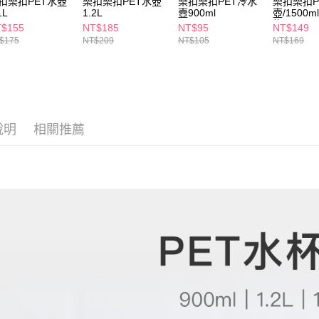
扣樂扣PET水壺
樂扣樂扣PET水壺
樂扣樂扣PET冷水
樂扣樂扣P
求債權轉
1L
1.2L
壼900ml
壺/1500m
２．關於
付款後7-1
綠
$155
NT$185
NT$95
NT$149
https://aft
每筆NT$6
$175
NT$209
NT$105
NT$169
３．未成
「AFTE
宅配(本島)
任。
４．使用「
每筆NT$1
即時審查
結果請求
付款後寶雅
５．嚴禁
說明
相關推薦
每筆NT$8
形，恩沛
動。