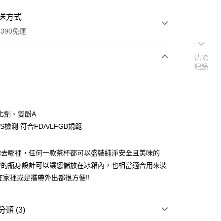
送方式
390免運
清除
紀錄
次付款
付款
化劑、雙酚A
S檢測 符合FDA/LFGB規範
你去哪裡，任何一款茶杯都可以盛裝純淨安全且美味的
型的瓶身設計可以讓您儲放在冰箱內，也相當適合用來裝
在家裡或是攜帶外出都很方便!!
y
類 (3)
享後付