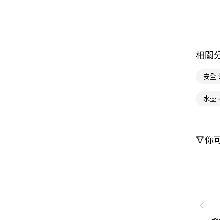
相關
安全
水壺
🔻你