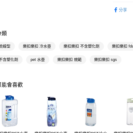
生活日用
相關說明
分享
【關於「A
生活日用
即享券
AFTEE
便利好安
生活日用
１．簡單
分類
２．便利
運送方式
３．安心
 流線型
樂扣樂扣 冷水壺
樂扣樂扣 不含塑化劑
樂扣樂扣 fda/
全家取貨
【「AFT
每筆NT$6
１．於結帳
 不含塑化劑
pet 水壺
樂扣樂扣 規範
樂扣樂扣 sgs
付」結帳
付款後全
２．訂單
３．收到繳
每筆NT$6
／ATM／
※ 請注意
可能會喜歡
萊爾富取
絡購買商品
先享後付
每筆NT$6
※ 交易是
是否繳費成
付款後萊
付客戶支
每筆NT$6
【注意事
7-11取貨
１．透過由
交易，需
每筆NT$6