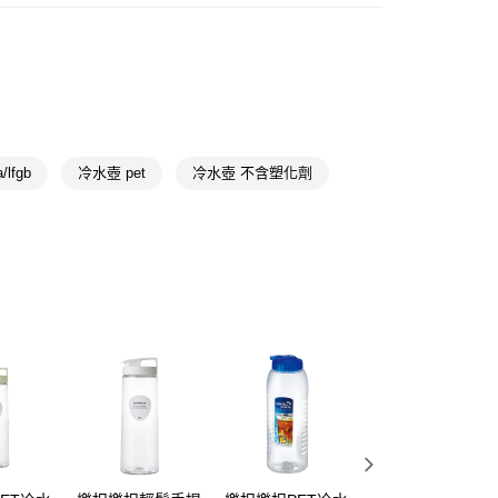
杯/壺
水壺/水杯
FTEE先享後付」】
★品牌精選
樂扣樂扣 LocknLock
先享後付是「在收到商品之後才付款」的支付方式。 讓您購物簡單
心！
杯/壺
桌上壺
：不需註冊會員、不需綁卡、不需儲值。
：只要手機號碼，簡訊認證，即可結帳。
：先確認商品／服務後，再付款。
lfgb
冷水壺 pet
冷水壺 不含塑化劑
付款
EE先享後付」結帳流程】
5，滿NT$390(含以上)免運費
方式選擇「AFTEE先享後付」後，將跳轉至「AFTEE先享後
頁面，進行簡訊認證並確認金額後，即可完成結帳。
家取貨
成立數日內，您將收到繳費通知簡訊。
費通知簡訊後14天內，點擊此簡訊中的連結，可透過四大超商
5，滿NT$390(含以上)免運費
網路銀行／等多元方式進行付款，方視為交易完成。
：結帳手續完成當下不需立刻繳費，但若您需要取消訂單，請聯
貨付款
的店家。未經商家同意取消之訂單仍視為有效，需透過AFTEE
繳納相關費用。
5，滿NT$490(含以上)免運費
否成功請以「AFTEE先享後付 」之結帳頁面顯示為準，若有關於
功／繳費後需取消欲退款等相關疑問，請聯繫「AFTEE先享後
爾富取貨
援中心」
https://netprotections.freshdesk.com/support/home
5，滿NT$490(含以上)免運費
項】
付款
恩沛科技股份有限公司提供之「AFTEE先享後付」服務完成之
依本服務之必要範圍內提供個人資料，並將交易相關給付款項請
5，滿NT$490(含以上)免運費