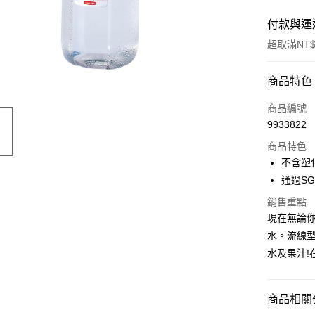
付款與運
超取滿NT$
付款方式
商品特色
POYA支付
商品編號
9933822
信用卡一
商品特色
超商取貨
不含塑
通過SG
LINE Pay
銷售重點
Apple Pay
現在無論
水。流線
街口支付
水及果汁!
悠遊付
Google Pa
商品相關分
AFTEE先