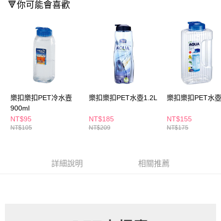
ATM／網路銀行／等多元方式進行付款，方視為交易完成。
🔻你可能會喜歡
萊爾富取貨付款
※ 請注意：結帳手續完成當下不需立刻繳費，但若您需要取消訂單，請聯絡
每筆NT$65，滿NT$490(含以上)免運費
購買商品的店家。未經商家同意取消之訂單仍視為有效，需透過AFTEE先享
後付繳納相關費用。
付款後萊爾富取貨
※ 交易是否成功請以「AFTEE先享後付 」之結帳頁面顯示為準，若有關於
是否繳費成功／繳費後需取消欲退款等相關疑問，請聯繫「AFTEE先享後付
每筆NT$65，滿NT$490(含以上)免運費
客戶支援中心」
https://netprotections.freshdesk.com/support/home
7-11取貨付款
【注意事項】
１．透過由恩沛科技股份有限公司提供之「AFTEE先享後付」服務完成之交
每筆NT$65，滿NT$490(含以上)免運費
易，需依本服務之必要範圍內提供個人資料，並將交易相關給付款項請求債
樂扣樂扣PET冷水壼
樂扣樂扣PET水壺1.2L
樂扣樂扣PET水壺2
權轉讓予恩沛科技股份有限公司。
付款後7-11取貨
900ml
２．關於個人資料處理事宜，請瀏覽以下網址：
每筆NT$65，滿NT$490(含以上)免運費
https://aftee.tw/terms/#terms3
NT$95
NT$185
NT$155
３．未成年的使用者請事先徵得法定代理人或監護人之同意方可使用
NT$105
NT$209
NT$175
宅配(本島)
「AFTEE先享後付」，若未經同意申辦者引起之損失，本公司不負相關責
任。
每筆NT$100，滿NT$790(含以上)免運費
４．使用「AFTEE先享後付」時，將依據個別帳號之用戶狀況，依本公司即
時審查核予不同之上限額度；若仍有額度不足之情形，本公司將視審查結果
詳細說明
相關推薦
付款後寶雅門市自取(由倉庫統一出貨)
請求用戶進行身份認證。
每筆NT$80，滿NT$290(含以上)免運費
５．嚴禁一人註冊多個帳號或使用他人資訊註冊。若發現惡意使用之情形，
恩沛科技股份有限公司將有權停止該用戶之使用額度並採取法律行動。