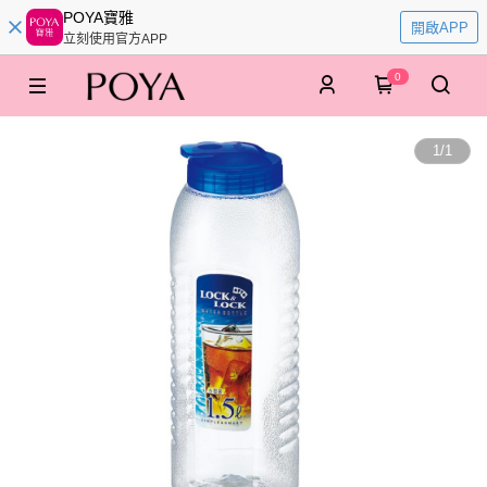
POYA寶雅
開啟APP
立刻使用官方APP
0
1
/
1