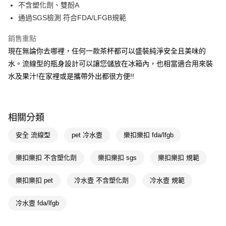
LINE Pay
不含塑化劑、雙酚A
通過SGS檢測 符合FDA/LFGB規範
Apple Pay
銷售重點
街口支付
現在無論你去哪裡，任何一款茶杯都可以盛裝純淨安全且美味的
悠遊付
水。流線型的瓶身設計可以讓您儲放在冰箱內，也相當適合用來裝
水及果汁!在家裡或是攜帶外出都很方便!!
Google Pay
AFTEE先享後付
相關說明
相關分類
【關於「AFTEE先享後付」】
即享券
AFTEE先享後付是「在收到商品之後才付款」的支付方式。 讓您購物簡單
安全 流線型
pet 冷水壼
樂扣樂扣 fda/lfgb
便利好安心！
１．簡單：不需註冊會員、不需綁卡、不需儲值。
運送方式
２．便利：只要手機號碼，簡訊認證，即可結帳。
樂扣樂扣 不含塑化劑
樂扣樂扣 sgs
樂扣樂扣 規範
３．安心：先確認商品／服務後，再付款。
全家取貨付款
樂扣樂扣 pet
冷水壼 不含塑化劑
冷水壼 規範
每筆NT$65，滿NT$390(含以上)免運費
【「AFTEE先享後付」結帳流程】
１．於結帳方式選擇「AFTEE先享後付」後，將跳轉至「AFTEE先享後付」
付款後全家取貨
結帳頁面，進行簡訊認證並確認金額後，即可完成結帳。
冷水壼 fda/lfgb
２．訂單成立數日內，您將收到繳費通知簡訊。
每筆NT$65，滿NT$390(含以上)免運費
３．收到繳費通知簡訊後14天內，點擊此簡訊中的連結，可透過四大超商／