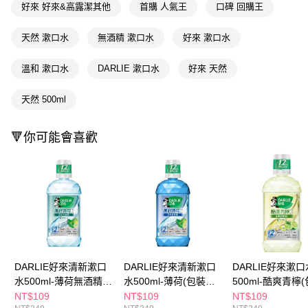
３．安心：先確認商品／服務後，再付款。
好來 好來&高露潔其他
首購 人氣王
口碑 回購王
全家取貨付款
每筆NT$65，滿NT$390(含以上)免運費
【「AFTEE先享後付」結帳流程】
天然 漱口水
無酒精 漱口水
好來 漱口水
１．於結帳方式選擇「AFTEE先享後付」後，將跳轉至「AFTEE先享後付」
付款後全家取貨
結帳頁面，進行簡訊認證並確認金額後，即可完成結帳。
２．訂單成立數日內，您將收到繳費通知簡訊。
溫和 漱口水
DARLIE 漱口水
好來 天然
每筆NT$65，滿NT$390(含以上)免運費
３．收到繳費通知簡訊後14天內，點擊此簡訊中的連結，可透過四大超商／
ATM／網路銀行／等多元方式進行付款，方視為交易完成。
萊爾富取貨付款
天然 500ml
※ 請注意：結帳手續完成當下不需立刻繳費，但若您需要取消訂單，請聯絡
每筆NT$65，滿NT$490(含以上)免運費
購買商品的店家。未經商家同意取消之訂單仍視為有效，需透過AFTEE先享
後付繳納相關費用。
🔻你可能會喜歡
付款後萊爾富取貨
※ 交易是否成功請以「AFTEE先享後付 」之結帳頁面顯示為準，若有關於
是否繳費成功／繳費後需取消欲退款等相關疑問，請聯繫「AFTEE先享後付
每筆NT$65，滿NT$490(含以上)免運費
客戶支援中心」
https://netprotections.freshdesk.com/support/home
7-11取貨付款
【注意事項】
１．透過由恩沛科技股份有限公司提供之「AFTEE先享後付」服務完成之交
每筆NT$65，滿NT$490(含以上)免運費
易，需依本服務之必要範圍內提供個人資料，並將交易相關給付款項請求債
權轉讓予恩沛科技股份有限公司。
付款後7-11取貨
２．關於個人資料處理事宜，請瀏覽以下網址：
每筆NT$65，滿NT$490(含以上)免運費
https://aftee.tw/terms/#terms3
DARLIE好來清新漱口
DARLIE好來清新漱口
DARLIE好來漱口
３．未成年的使用者請事先徵得法定代理人或監護人之同意方可使用
宅配(本島)
「AFTEE先享後付」，若未經同意申辦者引起之損失，本公司不負相關責
水500ml-薄荷無酒精
水500ml-薄荷(包裝隨
500ml-酷爽青檸
任。
每筆NT$100，滿NT$790(含以上)免運費
(包裝隨機出貨)
機出貨)
隨機出貨)
NT$109
NT$109
NT$109
４．使用「AFTEE先享後付」時，將依據個別帳號之用戶狀況，依本公司即