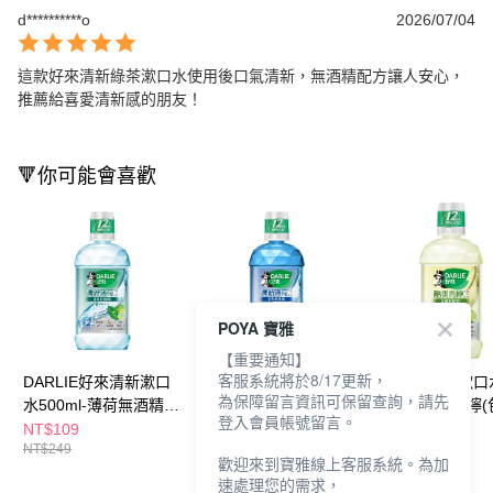
d**********o
2026/07/04
這款好來清新綠茶漱口水使用後口氣清新，無酒精配方讓人安心，
推薦給喜愛清新感的朋友！
🔻你可能會喜歡
POYA 寶雅
【重要通知】
客服系統將於8/17更新，
DARLIE好來清新漱口
DARLIE好來清新漱口
DARLIE好來漱口
為保障留言資訊可保留查詢，請先
水500ml-薄荷無酒精
水500ml-薄荷(包裝隨
500ml-酷爽青檸
登入會員帳號留言。
(包裝隨機出貨)
機出貨)
隨機出貨)
NT$109
NT$109
NT$109
NT$249
NT$249
NT$249
歡迎來到寶雅線上客服系統。為加
速處理您的需求，