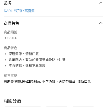
品牌
POYA支付
DARLIE好來X高露潔
信用卡一次付款
商品特色
超商取貨付款
商品編號
LINE Pay
9933766
Apple Pay
商品特色
街口支付
深層潔淨、清新口氣
悠遊付
含氟配方，有助於鞏固牙齒及防止蛀牙
不含酒精，溫和不易刺激
Google Pay
銷售重點
AFTEE先享後付
有助去除99.9%口腔細菌, 不含酒精、天然茶精華, 清新口氣
相關說明
【關於「AFTEE先享後付」】
即享券
AFTEE先享後付是「在收到商品之後才付款」的支付方式。 讓您購物簡單
便利好安心！
相關分類
１．簡單：不需註冊會員、不需綁卡、不需儲值。
運送方式
２．便利：只要手機號碼，簡訊認證，即可結帳。