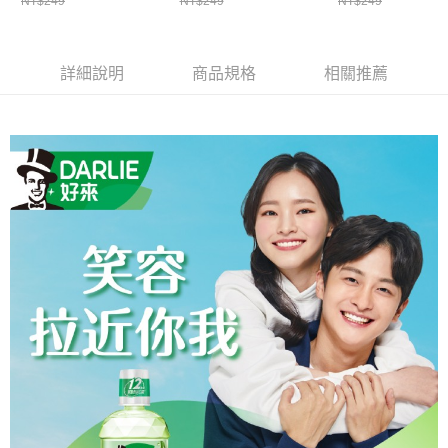
NT$249
NT$249
NT$249
時審查核予不同之上限額度；若仍有額度不足之情形，本公司將視審查結果
付款後寶雅門市自取(由倉庫統一出貨)
請求用戶進行身份認證。
每筆NT$80，滿NT$290(含以上)免運費
５．嚴禁一人註冊多個帳號或使用他人資訊註冊。若發現惡意使用之情形，
恩沛科技股份有限公司將有權停止該用戶之使用額度並採取法律行動。
詳細說明
商品規格
相關推薦