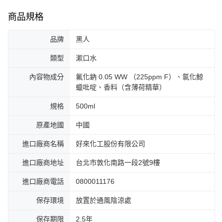
商品規格
品牌
黑人
類型
漱口水
內容物成分
氟化鈉 0.05 WW （225ppm F）、氯化鯨
蠟吡啶、香料（含薄荷精華）
規格
500ml
原產地國
中國
進口廠商名稱
好來化工股份有限公司
進口廠商地址
台北市敦化南路一段2號9樓
進口廠商電話
0800011176
保存環境
放置於通風陰涼處
保存期限
2.5年