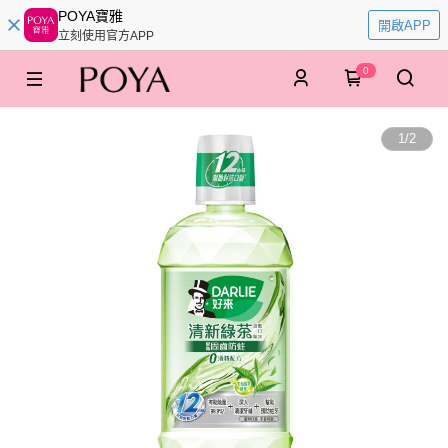
POYA寶雅
開啟APP
立刻使用官方APP
0
1
/
2