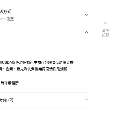
送方式
390免運
清除
紀錄
次付款
付款
國USDA綠色環保認證生物可分解降低環境負擔
精、色素、螢光劑洗淨後無界面活性劑殘留
同時守護健康
類 (2)
y
衣物清潔
洗衣精