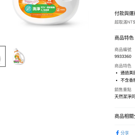
付款與運
超取滿NT$
付款方式
商品特色
POYA支付
商品編號
9933360
信用卡一
商品特色
超商取貨
通過美
不含香
LINE Pay
銷售重點
Apple Pay
天然潔淨
街口支付
悠遊付
商品相關分
Google Pa
居家清潔
分享