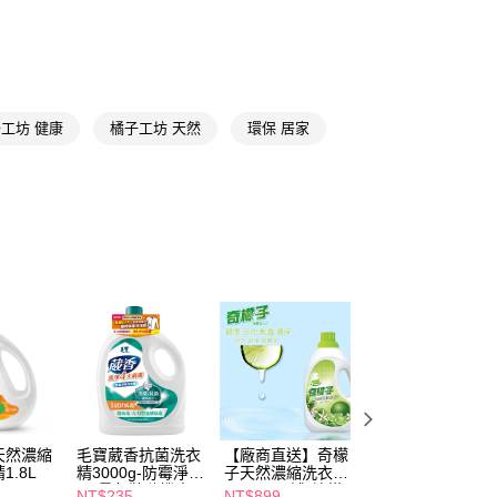
享後付
★品牌精選
橘子工坊 Orange House
FTEE先享後付」】
先享後付是「在收到商品之後才付款」的支付方式。 讓您購物簡單
心！
：不需註冊會員、不需綁卡、不需儲值。
工坊 健康
橘子工坊 天然
環保 居家
：只要手機號碼，簡訊認證，即可結帳。
：先確認商品／服務後，再付款。
付款
EE先享後付」結帳流程】
5，滿NT$390(含以上)免運費
方式選擇「AFTEE先享後付」後，將跳轉至「AFTEE先享後
頁面，進行簡訊認證並確認金額後，即可完成結帳。
家取貨
成立數日內，您將收到繳費通知簡訊。
費通知簡訊後14天內，點擊此簡訊中的連結，可透過四大超商
5，滿NT$390(含以上)免運費
網路銀行／等多元方式進行付款，方視為交易完成。
：結帳手續完成當下不需立刻繳費，但若您需要取消訂單，請聯
貨付款
的店家。未經商家同意取消之訂單仍視為有效，需透過AFTEE
繳納相關費用。
5，滿NT$490(含以上)免運費
否成功請以「AFTEE先享後付 」之結帳頁面顯示為準，若有關於
功／繳費後需取消欲退款等相關疑問，請聯繫「AFTEE先享後
爾富取貨
援中心」
https://netprotections.freshdesk.com/support/home
5，滿NT$490(含以上)免運費
天然濃縮
毛寶葳香抗菌洗衣
【廠商直送】奇檬
橘子工坊天然去味
項】
付款
1.8L
精3000g-防霉淨味
子天然濃縮洗衣精
濃縮洗衣膠囊12
恩沛科技股份有限公司提供之「AFTEE先享後付」服務完成之
(限量包裝隨機出
2000ml*8罐-檸檬
盒裝
NT$235
NT$899
NT$195