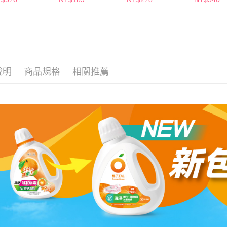
交易，需
每筆NT$6
出貨)
求債權轉
２．關於
付款後7-1
https://aft
每筆NT$6
３．未成
「AFTE
宅配(本島)
任。
４．使用「
每筆NT$1
說明
商品規格
相關推薦
即時審查
結果請求
付款後寶雅
５．嚴禁
每筆NT$8
形，恩沛
動。