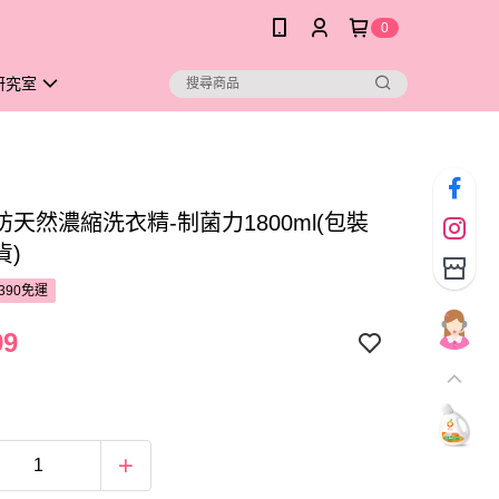
0
研究室
天然濃縮洗衣精-制菌力1800ml(包裝
貨)
390免運
99