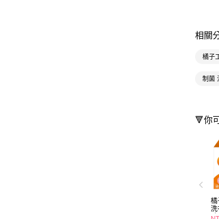
相關
橘子
制菌
🔻你
橘
洗
(
NT