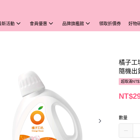
最新活動
會員優惠
品牌旗艦館
領取折價券
好物
橘子工坊
隨機出
超取滿NT$
NT$2
數量