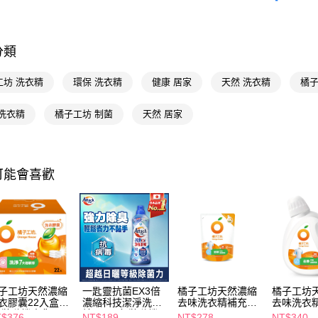
AFTEE先
居家清潔
相關說明
【關於「A
即享券
分類
AFTEE
便利好安
１．簡單
工坊 洗衣精
環保 洗衣精
健康 居家
天然 洗衣精
橘子
２．便利
運送方式
３．安心
 洗衣精
橘子工坊 制菌
天然 居家
全家取貨
【「AFT
每筆NT$6
１．於結帳
付」結帳
付款後全
２．訂單
可能會喜歡
３．收到繳
每筆NT$6
／ATM／
※ 請注意
萊爾富取
絡購買商品
先享後付
每筆NT$6
※ 交易是
是否繳費成
付款後萊
付客戶支
每筆NT$6
子工坊天然濃縮
一匙靈抗菌EX3倍
橘子工坊天然濃縮
橘子工坊
【注意事
7-11取貨
衣膠囊22入盒裝
濃縮科技潔淨洗衣
去味洗衣精補充包
去味洗衣精
１．透過由
包裝隨機出貨)
精800g(包裝隨機
1.5L
$376
NT$189
NT$278
NT$340