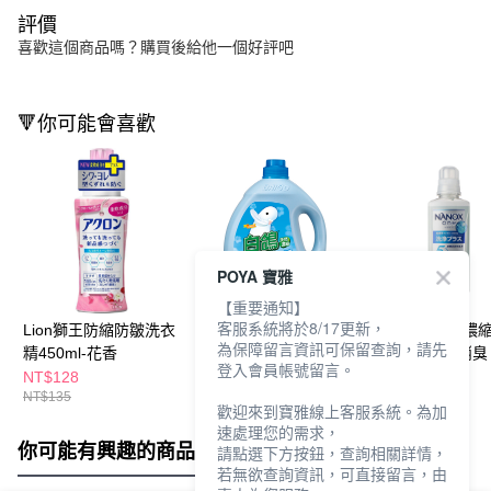
評價
喜歡這個商品嗎？購買後給他一個好評吧
🔻你可能會喜歡
POYA 寶雅
【重要通知】
客服系統將於8/17更新，
Lion獅王防縮防皺洗衣
白鴿護纖抗菌洗衣精
獅王奈米樂超濃
為保障留言資訊可保留查詢，請先
精450ml-花香
3500g
精600g-潔淨消臭
登入會員帳號留言。
NT$128
NT$240
NT$169
NT$135
NT$262
歡迎來到寶雅線上客服系統。為加
速處理您的需求，
你可能有興趣的商品
全站排行
請點選下方按鈕，查詢相關詳情，
若無欲查詢資訊，可直接留言，由