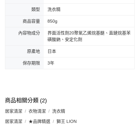
類型
洗衣精
商品容量
850g
內容物成分
界面活性劑20聚氧乙烯烷基醚、直鏈烷基苯
磺酸鈉、安定化劑
原產地
日本
保存期限
3年
商品相關分類 (2)
居家清潔
衣物清潔
洗衣精
居家清潔
★品牌精選
獅王 LION