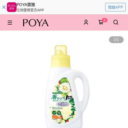
POYA寶雅
開啟APP
立刻使用官方APP
0
1
/
1