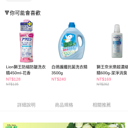
萊爾富取貨付款
※ 請注意：結帳手續完成當下不需立刻繳費，但若您需要取消訂單，請聯絡
每筆NT$65，滿NT$490(含以上)免運費
購買商品的店家。未經商家同意取消之訂單仍視為有效，需透過AFTEE先享
🔻你可能會喜歡
後付繳納相關費用。
付款後萊爾富取貨
※ 交易是否成功請以「AFTEE先享後付 」之結帳頁面顯示為準，若有關於
是否繳費成功／繳費後需取消欲退款等相關疑問，請聯繫「AFTEE先享後付
每筆NT$65，滿NT$490(含以上)免運費
客戶支援中心」
https://netprotections.freshdesk.com/support/home
7-11取貨付款
【注意事項】
１．透過由恩沛科技股份有限公司提供之「AFTEE先享後付」服務完成之交
每筆NT$65，滿NT$490(含以上)免運費
易，需依本服務之必要範圍內提供個人資料，並將交易相關給付款項請求債
權轉讓予恩沛科技股份有限公司。
付款後7-11取貨
２．關於個人資料處理事宜，請瀏覽以下網址：
每筆NT$65，滿NT$490(含以上)免運費
https://aftee.tw/terms/#terms3
Lion獅王防縮防皺洗衣
白鴿護纖抗菌洗衣精
獅王奈米樂超濃
３．未成年的使用者請事先徵得法定代理人或監護人之同意方可使用
精450ml-花香
3500g
精600g-潔淨消臭
宅配(本島)
「AFTEE先享後付」，若未經同意申辦者引起之損失，本公司不負相關責
NT$128
NT$240
NT$169
任。
每筆NT$100，滿NT$790(含以上)免運費
NT$135
NT$262
４．使用「AFTEE先享後付」時，將依據個別帳號之用戶狀況，依本公司即
時審查核予不同之上限額度；若仍有額度不足之情形，本公司將視審查結果
付款後寶雅門市自取(由倉庫統一出貨)
請求用戶進行身份認證。
每筆NT$80，滿NT$290(含以上)免運費
５．嚴禁一人註冊多個帳號或使用他人資訊註冊。若發現惡意使用之情形，
詳細說明
商品規格
相關推薦
恩沛科技股份有限公司將有權停止該用戶之使用額度並採取法律行動。