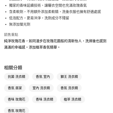
獨家的香味延續技術，讓曬衣空間也充滿玫瑰香氣
Apple Pay
含柔軟劑，不用額外添加柔軟精，洗後衣服也擁有舒適處感
街口支付
低泡配方，更易沖淨，洗劑成分不殘留
無添加螢光劑
悠遊付
銷售重點
Google Pay
純淨玫瑰花香，如同漫步在玫瑰花園般的清新怡人，洗滌後也感到
AFTEE先享後付
滿滿的幸福感。添加植萃香氛精華。
相關說明
【關於「AFTEE先享後付」】
即享券
AFTEE先享後付是「在收到商品之後才付款」的支付方式。 讓您購物簡單
便利好安心！
相關分類
１．簡單：不需註冊會員、不需綁卡、不需儲值。
運送方式
２．便利：只要手機號碼，簡訊認證，即可結帳。
抗菌 洗衣精
香氛 室內
獅王 洗衣精
３．安心：先確認商品／服務後，再付款。
全家取貨付款
每筆NT$65，滿NT$390(含以上)免運費
香氛 居家
室內 洗衣精
香氛 洗衣精
【「AFTEE先享後付」結帳流程】
１．於結帳方式選擇「AFTEE先享後付」後，將跳轉至「AFTEE先享後付」
付款後全家取貨
結帳頁面，進行簡訊認證並確認金額後，即可完成結帳。
香味 玫瑰花
香味 洗衣精
植萃 洗衣精
２．訂單成立數日內，您將收到繳費通知簡訊。
每筆NT$65，滿NT$390(含以上)免運費
３．收到繳費通知簡訊後14天內，點擊此簡訊中的連結，可透過四大超商／
香氛 玫瑰花
ATM／網路銀行／等多元方式進行付款，方視為交易完成。