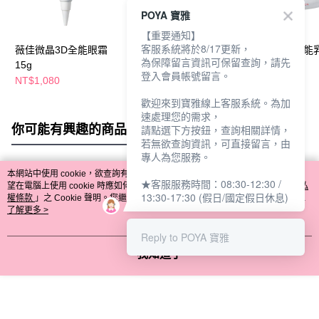
POYA 寶雅
【重要通知】
客服系統將於8/17更新，
薇佳微晶3D全能眼霜
微晶3D全能精華50g
薇佳微晶3D全能
為保障留言資訊可保留查詢，請先
15g
60ml
登入會員帳號留言。
NT$1,080
NT$899
NT$1,099
NT$1,280
NT$1,580
歡迎來到寶雅線上客服系統。為加
速處理您的需求，
你可能有興趣的商品
全站排行
請點選下方按鈕，查詢相關詳情，
若無欲查詢資訊，可直接留言，由
專人為您服務。
本網站中使用 cookie，欲查詢有關本網站使用 cookie 方式之詳情，及若您不希
★客服服務時間：08:30-12:30 /
熱門標籤
望在電腦上使用 cookie 時應如何變更電腦的 cookie 設定，請參閱本網站「
隱私
13:30-17:30 (假日/國定假日休息)
權條款
」之 Cookie 聲明。您繼續使用本網站即表示您同意本公司得按本網站使
用條款之 Cookie 聲明使用 cookie。
了解更多 >
Reply to POYA 寶雅
我知道了