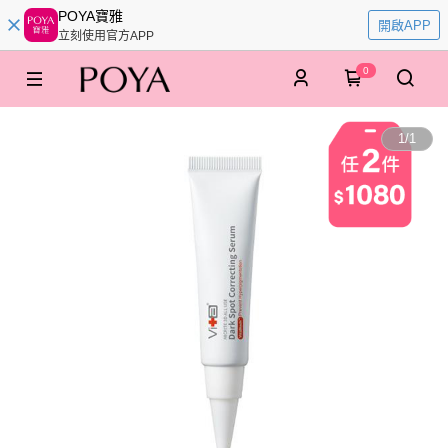
POYA寶雅
開啟APP
立刻使用官方APP
0
1
/
1