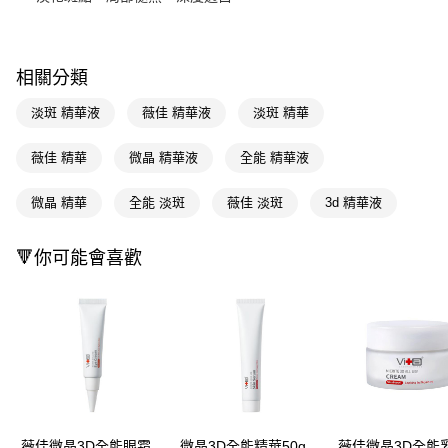
Apple Pay
街口支付
相關分類
悠遊付
淡斑 精華液
薇佳 精華液
淡斑 精華
Google Pay
薇佳 精華
微晶 精華液
全能 精華液
AFTEE先享後付
相關說明
微晶 精華
全能 淡斑
薇佳 淡斑
3d 精華液
【關於「AFTEE先享後付」】
即享券
AFTEE先享後付是「在收到商品之後才付款」的支付方式。 讓您購物簡單
🔻你可能會喜歡
便利好安心！
１．簡單：不需註冊會員、不需綁卡、不需儲值。
運送方式
２．便利：只要手機號碼，簡訊認證，即可結帳。
３．安心：先確認商品／服務後，再付款。
全家取貨付款
每筆NT$65，滿NT$390(含以上)免運費
【「AFTEE先享後付」結帳流程】
１．於結帳方式選擇「AFTEE先享後付」後，將跳轉至「AFTEE先享後付」
付款後全家取貨
結帳頁面，進行簡訊認證並確認金額後，即可完成結帳。
２．訂單成立數日內，您將收到繳費通知簡訊。
每筆NT$65，滿NT$390(含以上)免運費
３．收到繳費通知簡訊後14天內，點擊此簡訊中的連結，可透過四大超商／
ATM／網路銀行／等多元方式進行付款，方視為交易完成。
薇佳微晶3D全能眼霜
微晶3D全能精華50g
薇佳微晶3D全能