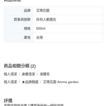
品牌
艾瑪花園
對象與族群
任何人都適合
規格
500ml
產地
台灣
商品相關分類 (2)
個人清潔
身體清潔
液體皂
個人清潔
★品牌精選
艾瑪花園 Amma garden
評價
喜歡這個商品嗎？購買後給他一個好評吧