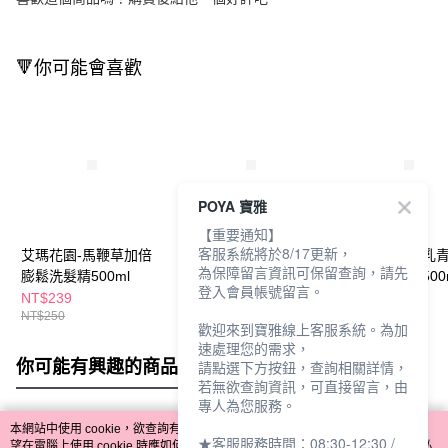
🔻你可能會喜歡
POYA 寶雅
【重要通知】
客服系統將於8/17更新，
艾瑪花園-馬鞭草加倍
艾瑪花園檸檬草香茅保
艾瑪花園蜂王乳
為保障留言資訊可保留查詢，請先
膨鬆洗髮精500ml
濕沐浴膠500ml
活馬賽液態皂500
登入會員帳號留言。
NT$239
NT$239
NT$250
NT$250
NT$250
歡迎來到寶雅線上客服系統。為加
速處理您的需求，
你可能有興趣的商品
全站排行
請點選下方按鈕，查詢相關詳情，
若無欲查詢資訊，可直接留言，由
專人為您服務。
本網站中使用 cookie，欲查詢有關本網站使用 cookie 方式之詳情，及若您不希
★客服服務時間：08:30-12:30 /
熱門標籤
望在電腦上使用 cookie 時應如何變更電腦的 cookie 設定，請參閱本網站「
隱私