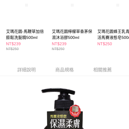
萊爾富取貨付款
※ 請注意：結帳手續完成當下不需立刻繳費，但若您需要取消訂單，請聯絡
每筆NT$65，滿NT$490(含以上)免運費
購買商品的店家。未經商家同意取消之訂單仍視為有效，需透過AFTEE先享
後付繳納相關費用。
付款後萊爾富取貨
※ 交易是否成功請以「AFTEE先享後付 」之結帳頁面顯示為準，若有關於
是否繳費成功／繳費後需取消欲退款等相關疑問，請聯繫「AFTEE先享後付
每筆NT$65，滿NT$490(含以上)免運費
客戶支援中心」
https://netprotections.freshdesk.com/support/home
艾瑪花園-馬鞭草加倍
艾瑪花園檸檬草香茅保
艾瑪花園蜂王乳
7-11取貨付款
膨鬆洗髮精500ml
濕沐浴膠500ml
活馬賽液態皂500
【注意事項】
NT$239
NT$239
NT$250
１．透過由恩沛科技股份有限公司提供之「AFTEE先享後付」服務完成之交
每筆NT$65，滿NT$490(含以上)免運費
NT$250
NT$250
易，需依本服務之必要範圍內提供個人資料，並將交易相關給付款項請求債
權轉讓予恩沛科技股份有限公司。
付款後7-11取貨
２．關於個人資料處理事宜，請瀏覽以下網址：
每筆NT$65，滿NT$490(含以上)免運費
https://aftee.tw/terms/#terms3
詳細說明
商品規格
相關推薦
３．未成年的使用者請事先徵得法定代理人或監護人之同意方可使用
宅配(本島)
「AFTEE先享後付」，若未經同意申辦者引起之損失，本公司不負相關責
任。
每筆NT$100，滿NT$790(含以上)免運費
４．使用「AFTEE先享後付」時，將依據個別帳號之用戶狀況，依本公司即
時審查核予不同之上限額度；若仍有額度不足之情形，本公司將視審查結果
付款後寶雅門市自取(由倉庫統一出貨)
請求用戶進行身份認證。
每筆NT$80，滿NT$290(含以上)免運費
５．嚴禁一人註冊多個帳號或使用他人資訊註冊。若發現惡意使用之情形，
恩沛科技股份有限公司將有權停止該用戶之使用額度並採取法律行動。