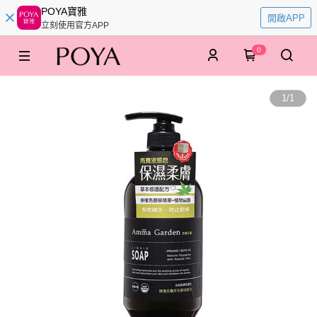
POYA寶雅
開啟APP
立刻使用官方APP
0
1
/
1