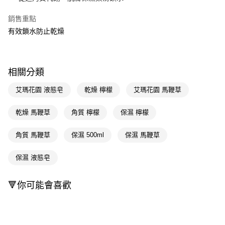
Apple Pay
銷售重點
有效鎖水防止乾燥
街口支付
悠遊付
Google Pay
相關分類
AFTEE先享後付
艾瑪花園 液態皂
乾燥 檸檬
艾瑪花園 馬鞭草
相關說明
【關於「AFTEE先享後付」】
乾燥 馬鞭草
角質 檸檬
保濕 檸檬
即享券
AFTEE先享後付是「在收到商品之後才付款」的支付方式。 讓您購物簡單
便利好安心！
角質 馬鞭草
保濕 500ml
保濕 馬鞭草
１．簡單：不需註冊會員、不需綁卡、不需儲值。
運送方式
２．便利：只要手機號碼，簡訊認證，即可結帳。
３．安心：先確認商品／服務後，再付款。
保濕 液態皂
全家取貨付款
每筆NT$65，滿NT$390(含以上)免運費
【「AFTEE先享後付」結帳流程】
🔻你可能會喜歡
１．於結帳方式選擇「AFTEE先享後付」後，將跳轉至「AFTEE先享後付」
付款後全家取貨
結帳頁面，進行簡訊認證並確認金額後，即可完成結帳。
２．訂單成立數日內，您將收到繳費通知簡訊。
每筆NT$65，滿NT$390(含以上)免運費
３．收到繳費通知簡訊後14天內，點擊此簡訊中的連結，可透過四大超商／
ATM／網路銀行／等多元方式進行付款，方視為交易完成。