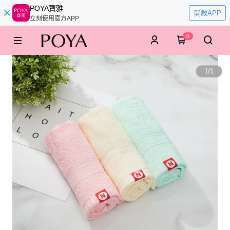
POYA寶雅
開啟APP
立刻使用官方APP
0
1
/
1