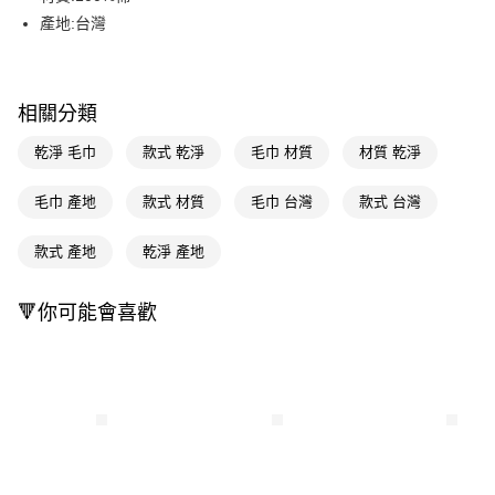
產地:台灣
Apple Pay
街口支付
相關分類
悠遊付
乾淨 毛巾
款式 乾淨
毛巾 材質
材質 乾淨
Google Pay
AFTEE先享後付
毛巾 產地
款式 材質
毛巾 台灣
款式 台灣
相關說明
【關於「AFTEE先享後付」】
款式 產地
乾淨 產地
即享券
AFTEE先享後付是「在收到商品之後才付款」的支付方式。 讓您購物簡單
便利好安心！
１．簡單：不需註冊會員、不需綁卡、不需儲值。
🔻你可能會喜歡
運送方式
２．便利：只要手機號碼，簡訊認證，即可結帳。
３．安心：先確認商品／服務後，再付款。
全家取貨付款
每筆NT$65，滿NT$390(含以上)免運費
【「AFTEE先享後付」結帳流程】
１．於結帳方式選擇「AFTEE先享後付」後，將跳轉至「AFTEE先享後付」
付款後全家取貨
結帳頁面，進行簡訊認證並確認金額後，即可完成結帳。
２．訂單成立數日內，您將收到繳費通知簡訊。
每筆NT$65，滿NT$390(含以上)免運費
３．收到繳費通知簡訊後14天內，點擊此簡訊中的連結，可透過四大超商／
ATM／網路銀行／等多元方式進行付款，方視為交易完成。