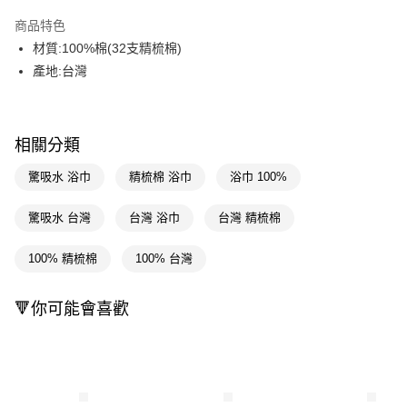
超商取貨付款
商品特色
LINE Pay
材質:100%棉(32支精梳棉)
產地:台灣
Apple Pay
街口支付
相關分類
悠遊付
驚吸水 浴巾
精梳棉 浴巾
浴巾 100%
Google Pay
AFTEE先享後付
驚吸水 台灣
台灣 浴巾
台灣 精梳棉
相關說明
【關於「AFTEE先享後付」】
100% 精梳棉
100% 台灣
即享券
AFTEE先享後付是「在收到商品之後才付款」的支付方式。 讓您購物簡單
便利好安心！
１．簡單：不需註冊會員、不需綁卡、不需儲值。
🔻你可能會喜歡
運送方式
２．便利：只要手機號碼，簡訊認證，即可結帳。
３．安心：先確認商品／服務後，再付款。
全家取貨付款
每筆NT$65，滿NT$390(含以上)免運費
【「AFTEE先享後付」結帳流程】
１．於結帳方式選擇「AFTEE先享後付」後，將跳轉至「AFTEE先享後付」
付款後全家取貨
結帳頁面，進行簡訊認證並確認金額後，即可完成結帳。