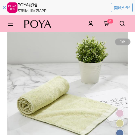
POYA寶雅
開啟APP
立刻使用官方APP
0
1
/
5