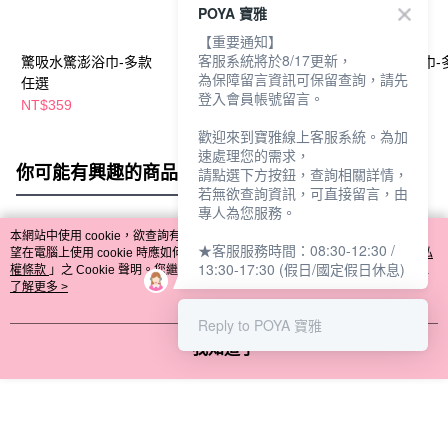
POYA 寶雅
【重要通知】
客服系統將於8/17更新，
驚吸水驚澎浴巾-多款
驚吸水驚澎毛巾-多款
驚吸水雙色毛巾-
為保障留言資訊可保留查詢，請先
任選
任選
任選
登入會員帳號留言。
NT$359
NT$159
NT$139
歡迎來到寶雅線上客服系統。為加
速處理您的需求，
你可能有興趣的商品
全站排行
請點選下方按鈕，查詢相關詳情，
若無欲查詢資訊，可直接留言，由
專人為您服務。
本網站中使用 cookie，欲查詢有關本網站使用 cookie 方式之詳情，及若您不希
★客服服務時間：08:30-12:30 /
熱門標籤
望在電腦上使用 cookie 時應如何變更電腦的 cookie 設定，請參閱本網站「
隱私
13:30-17:30 (假日/國定假日休息)
權條款
」之 Cookie 聲明。您繼續使用本網站即表示您同意本公司得按本網站使
用條款之 Cookie 聲明使用 cookie。
了解更多 >
Reply to POYA 寶雅
我知道了