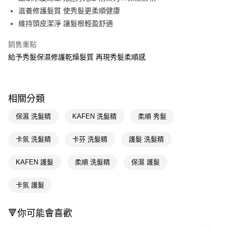
滋養修護髮質 使秀髮更柔順健康
Apple Pay
維持頭皮潔淨 讓髮根輕盈舒適
街口支付
銷售重點
悠遊付
給予秀髮保濕修護乾燥髮質 再現秀髮柔順感
Google Pay
AFTEE先享後付
相關分類
相關說明
【關於「AFTEE先享後付」】
保濕 洗髮精
KAFEN 洗髮精
柔順 秀髮
即享券
AFTEE先享後付是「在收到商品之後才付款」的支付方式。 讓您購物簡單
便利好安心！
卡氛 洗髮精
卡芬 洗髮精
護髮 洗髮精
１．簡單：不需註冊會員、不需綁卡、不需儲值。
運送方式
２．便利：只要手機號碼，簡訊認證，即可結帳。
３．安心：先確認商品／服務後，再付款。
KAFEN 護髮
柔順 洗髮精
保濕 護髮
全家取貨付款
每筆NT$65，滿NT$390(含以上)免運費
【「AFTEE先享後付」結帳流程】
卡氛 護髮
１．於結帳方式選擇「AFTEE先享後付」後，將跳轉至「AFTEE先享後付」
付款後全家取貨
結帳頁面，進行簡訊認證並確認金額後，即可完成結帳。
２．訂單成立數日內，您將收到繳費通知簡訊。
每筆NT$65，滿NT$390(含以上)免運費
🔻你可能會喜歡
３．收到繳費通知簡訊後14天內，點擊此簡訊中的連結，可透過四大超商／
ATM／網路銀行／等多元方式進行付款，方視為交易完成。