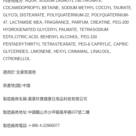
內容物成分: AQUA, SODIUM LAUROYL ISETHIONATE,
COCAMIDOPROPYL BETAINE, SODIUM METHYL COCOYL TAURATE,
GLYCOL DISTEARATE, POLYQUATERNIUM-22, POLYQUATERNIUM-
47, LACTAMIDE MEA, FRAGRANCE, PARFUM, CREATINE, PEG-200
HYDROGENATED GLYCERYL PALMATE, TETRASODIUM
EDTA,CITRIC ACID, BEHENYL ALCOHOL, PEG-150
PENTAERYTHRITYL TETRASTEARATE, PEG-6 CAPRYLIC, CAPRIC
GLYCERIDES, LIMONENE, HEXYL CINNAMAL, LINALOOL,
CITRONELLOL.
適用於:全膚質適用
原產地(國):中國
製造廠商名稱:廣東珍寶健康日用品科技有限公司
製造廠商地址:中國鶴山市沙坪鎮風亭路637號二樓
製造廠商電話:＋886 4-22966077