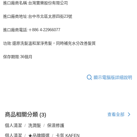
進口廠商名稱:台灣寶樂股份有限公司
進口廠商地址:台中市北區太原四街23號
進口廠商電話:＋886 4-22966077
功效:還原洗髮溫和潔淨秀髮，同時補充水分改善髮質
保存期限:36個月
顯示電腦版詳細說明
商品相關分類 (3)
查看全部
個人清潔
洗潤髮
保濕修護
個人清潔
★品牌精選
卡氛 KAFEN