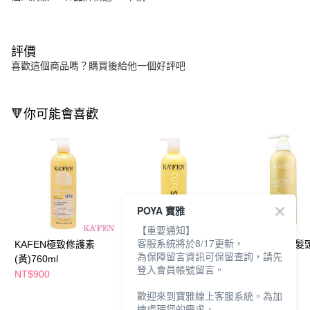
評價
喜歡這個商品嗎？購買後給他一個好評吧
🔻你可能會喜歡
POYA 寶雅
【重要通知】
客服系統將於8/17更新，
KAFEN極致修護素
KAFEN還原酸系列深
KAFEN生薑韌髮
為保障留言資訊可保留查詢，請先
(黃)760ml
層護髮素(黃)760ml
洗髮精500ml
登入會員帳號留言。
NT$900
NT$690
NT$580
歡迎來到寶雅線上客服系統。為加
速處理您的需求，