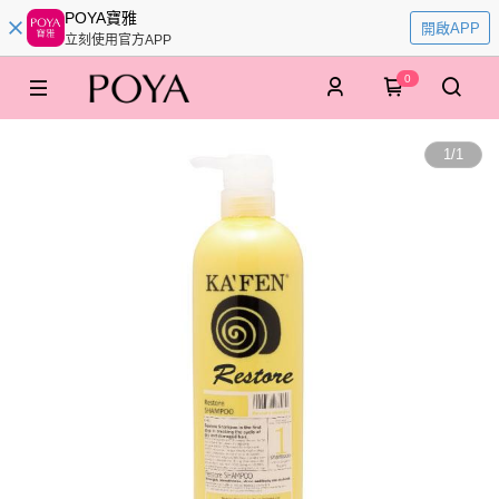
POYA寶雅
開啟APP
立刻使用官方APP
0
1
/
1