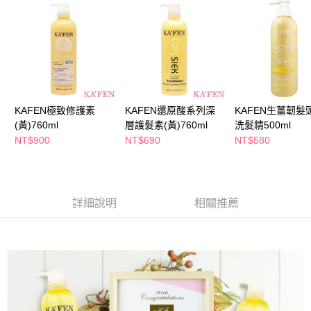
萊爾富取貨付款
※ 請注意：結帳手續完成當下不需立刻繳費，但若您需要取消訂單，請聯絡
每筆NT$65，滿NT$490(含以上)免運費
購買商品的店家。未經商家同意取消之訂單仍視為有效，需透過AFTEE先享
後付繳納相關費用。
付款後萊爾富取貨
※ 交易是否成功請以「AFTEE先享後付 」之結帳頁面顯示為準，若有關於
是否繳費成功／繳費後需取消欲退款等相關疑問，請聯繫「AFTEE先享後付
每筆NT$65，滿NT$490(含以上)免運費
客戶支援中心」
https://netprotections.freshdesk.com/support/home
7-11取貨付款
【注意事項】
１．透過由恩沛科技股份有限公司提供之「AFTEE先享後付」服務完成之交
每筆NT$65，滿NT$490(含以上)免運費
KAFEN極致修護素
KAFEN還原酸系列深
KAFEN生薑韌髮
易，需依本服務之必要範圍內提供個人資料，並將交易相關給付款項請求債
(黃)760ml
層護髮素(黃)760ml
洗髮精500ml
權轉讓予恩沛科技股份有限公司。
付款後7-11取貨
NT$900
NT$690
NT$580
２．關於個人資料處理事宜，請瀏覽以下網址：
每筆NT$65，滿NT$490(含以上)免運費
https://aftee.tw/terms/#terms3
３．未成年的使用者請事先徵得法定代理人或監護人之同意方可使用
宅配(本島)
「AFTEE先享後付」，若未經同意申辦者引起之損失，本公司不負相關責
任。
每筆NT$100，滿NT$790(含以上)免運費
詳細說明
相關推薦
４．使用「AFTEE先享後付」時，將依據個別帳號之用戶狀況，依本公司即
時審查核予不同之上限額度；若仍有額度不足之情形，本公司將視審查結果
付款後寶雅門市自取(由倉庫統一出貨)
請求用戶進行身份認證。
每筆NT$80，滿NT$290(含以上)免運費
５．嚴禁一人註冊多個帳號或使用他人資訊註冊。若發現惡意使用之情形，
恩沛科技股份有限公司將有權停止該用戶之使用額度並採取法律行動。