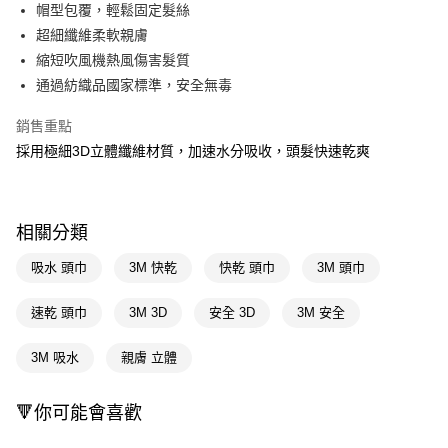
LINE Pay
帽型包覆，輕鬆固定髮絲
超細纖維柔軟親膚
Apple Pay
縮短吹風機熱風傷害髮質
街口支付
通過紡織品國家標準，安全無毒
悠遊付
銷售重點
採用極細3D立體纖維材質，加速水分吸收，頭髮快速乾爽
Google Pay
AFTEE先享後付
相關說明
相關分類
【關於「AFTEE先享後付」】
即享券
AFTEE先享後付是「在收到商品之後才付款」的支付方式。 讓您購物簡單
吸水 頭巾
3M 快乾
快乾 頭巾
3M 頭巾
便利好安心！
１．簡單：不需註冊會員、不需綁卡、不需儲值。
運送方式
２．便利：只要手機號碼，簡訊認證，即可結帳。
速乾 頭巾
3M 3D
安全 3D
3M 安全
３．安心：先確認商品／服務後，再付款。
全家取貨付款
3M 吸水
親膚 立體
每筆NT$65，滿NT$390(含以上)免運費
【「AFTEE先享後付」結帳流程】
１．於結帳方式選擇「AFTEE先享後付」後，將跳轉至「AFTEE先享後付」
付款後全家取貨
結帳頁面，進行簡訊認證並確認金額後，即可完成結帳。
🔻你可能會喜歡
２．訂單成立數日內，您將收到繳費通知簡訊。
每筆NT$65，滿NT$390(含以上)免運費
３．收到繳費通知簡訊後14天內，點擊此簡訊中的連結，可透過四大超商／