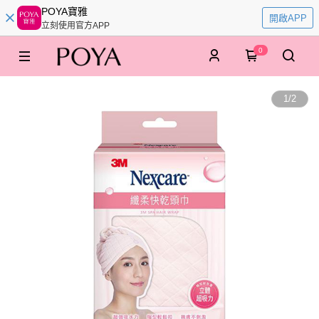
POYA寶雅
開啟APP
立刻使用官方APP
0
1
/
2