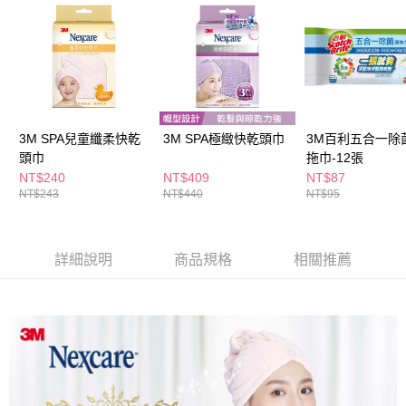
ATM／網路銀行／等多元方式進行付款，方視為交易完成。
萊爾富取貨付款
※ 請注意：結帳手續完成當下不需立刻繳費，但若您需要取消訂單，請聯絡
每筆NT$65，滿NT$490(含以上)免運費
購買商品的店家。未經商家同意取消之訂單仍視為有效，需透過AFTEE先享
後付繳納相關費用。
付款後萊爾富取貨
※ 交易是否成功請以「AFTEE先享後付 」之結帳頁面顯示為準，若有關於
是否繳費成功／繳費後需取消欲退款等相關疑問，請聯繫「AFTEE先享後付
每筆NT$65，滿NT$490(含以上)免運費
客戶支援中心」
https://netprotections.freshdesk.com/support/home
7-11取貨付款
【注意事項】
3M SPA兒童纖柔快乾
3M SPA極緻快乾頭巾
3M百利五合一除
１．透過由恩沛科技股份有限公司提供之「AFTEE先享後付」服務完成之交
每筆NT$65，滿NT$490(含以上)免運費
頭巾
拖巾-12張
易，需依本服務之必要範圍內提供個人資料，並將交易相關給付款項請求債
NT$240
NT$409
NT$87
權轉讓予恩沛科技股份有限公司。
付款後7-11取貨
NT$243
NT$440
NT$95
２．關於個人資料處理事宜，請瀏覽以下網址：
每筆NT$65，滿NT$490(含以上)免運費
https://aftee.tw/terms/#terms3
３．未成年的使用者請事先徵得法定代理人或監護人之同意方可使用
宅配(本島)
「AFTEE先享後付」，若未經同意申辦者引起之損失，本公司不負相關責
詳細說明
商品規格
相關推薦
任。
每筆NT$100，滿NT$790(含以上)免運費
４．使用「AFTEE先享後付」時，將依據個別帳號之用戶狀況，依本公司即
時審查核予不同之上限額度；若仍有額度不足之情形，本公司將視審查結果
付款後寶雅門市自取(由倉庫統一出貨)
請求用戶進行身份認證。
每筆NT$80，滿NT$290(含以上)免運費
５．嚴禁一人註冊多個帳號或使用他人資訊註冊。若發現惡意使用之情形，
恩沛科技股份有限公司將有權停止該用戶之使用額度並採取法律行動。