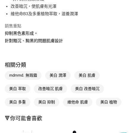
改善暗沉，使肌膚有光澤
Apple Pay
維他命B3及多重植物萃取，滋養潤澤
街口支付
銷售重點
悠遊付
抑制黑色素形成。
針對黯沉、黝黑的問題肌膚設計
Google Pay
AFTEE先享後付
相關說明
相關分類
【關於「AFTEE先享後付」】
即享券
AFTEE先享後付是「在收到商品之後才付款」的支付方式。 讓您購物簡單
mdmmd. 無瑕霜
美白 潤澤
美白 肌膚
便利好安心！
１．簡單：不需註冊會員、不需綁卡、不需儲值。
運送方式
２．便利：只要手機號碼，簡訊認證，即可結帳。
美白 萃取
改善暗沉 肌膚
美白 改善暗沉
３．安心：先確認商品／服務後，再付款。
全家取貨付款
美白 多重
美白 抑制
維他命 肌膚
美白 植物
每筆NT$65，滿NT$390(含以上)免運費
【「AFTEE先享後付」結帳流程】
１．於結帳方式選擇「AFTEE先享後付」後，將跳轉至「AFTEE先享後付」
付款後全家取貨
結帳頁面，進行簡訊認證並確認金額後，即可完成結帳。
🔻你可能會喜歡
２．訂單成立數日內，您將收到繳費通知簡訊。
每筆NT$65，滿NT$390(含以上)免運費
３．收到繳費通知簡訊後14天內，點擊此簡訊中的連結，可透過四大超商／
ATM／網路銀行／等多元方式進行付款，方視為交易完成。