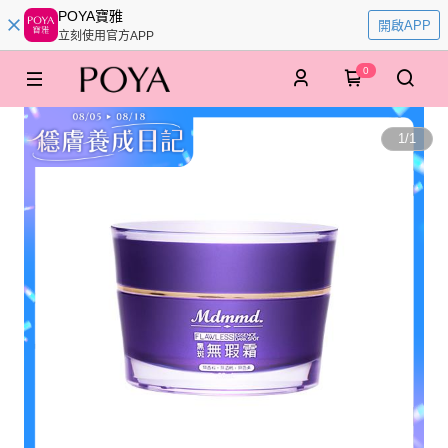
POYA寶雅
開啟APP
立刻使用官方APP
0
1
/
1