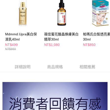
萊爾富取貨付款
※ 請注意：結帳手續完成當下不需立刻繳費，但若您需要取消訂單，請聯絡
每筆NT$65，滿NT$490(含以上)免運費
購買商品的店家。未經商家同意取消之訂單仍視為有效，需透過AFTEE先享
後付繳納相關費用。
付款後萊爾富取貨
※ 交易是否成功請以「AFTEE先享後付 」之結帳頁面顯示為準，若有關於
是否繳費成功／繳費後需取消欲退款等相關疑問，請聯繫「AFTEE先享後付
每筆NT$65，滿NT$490(含以上)免運費
客戶支援中心」
https://netprotections.freshdesk.com/support/home
7-11取貨付款
【注意事項】
Mdmmd.Upra美白保
薇佳蜜花酸晶煥膚美白
帕瑪氏白皙透亮
１．透過由恩沛科技股份有限公司提供之「AFTEE先享後付」服務完成之交
每筆NT$65，滿NT$490(含以上)免運費
濕乳40ml
精萃30ml
30ml
易，需依本服務之必要範圍內提供個人資料，並將交易相關給付款項請求債
NT$499
NT$1,080
NT$850
權轉讓予恩沛科技股份有限公司。
付款後7-11取貨
NT$860
２．關於個人資料處理事宜，請瀏覽以下網址：
每筆NT$65，滿NT$490(含以上)免運費
https://aftee.tw/terms/#terms3
３．未成年的使用者請事先徵得法定代理人或監護人之同意方可使用
宅配(本島)
「AFTEE先享後付」，若未經同意申辦者引起之損失，本公司不負相關責
詳細說明
商品規格
相關推薦
任。
每筆NT$100，滿NT$790(含以上)免運費
４．使用「AFTEE先享後付」時，將依據個別帳號之用戶狀況，依本公司即
時審查核予不同之上限額度；若仍有額度不足之情形，本公司將視審查結果
付款後寶雅門市自取(由倉庫統一出貨)
請求用戶進行身份認證。
每筆NT$80，滿NT$290(含以上)免運費
５．嚴禁一人註冊多個帳號或使用他人資訊註冊。若發現惡意使用之情形，
恩沛科技股份有限公司將有權停止該用戶之使用額度並採取法律行動。