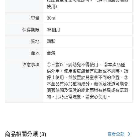
按摩直至完全吸收即可。（避開眼周與嘴唇
使用）
容量
30ml
保存期限
36個月
質地
霜狀
產地
台灣
注意事項
①三歲以下嬰幼兒不得使用。 ②本產品僅
供外用，使用後皮膚若有紅腫或不適時，請
停止使用，並放置於兒童拿不到的位置。③
本產品有添加植物成分，顏色及味道可能會
隨著時間及氣候的變化而稍有差異或有沉澱
物，此乃正常現象，請安心使用。
商品相關分類 (3)
查看全部