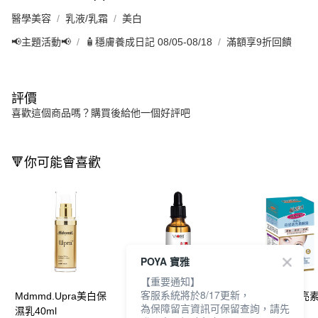
醫學美容
乳液/乳霜
美白
📢主題活動📢
🧴穩膚養成日記 08/05-08/18
滿額享9折回饋
評價
喜歡這個商品嗎？購買後給他一個好評吧
🔻你可能會喜歡
POYA 寶雅
【重要通知】
客服系統將於8/17更新，
Mdmmd.Upra美白保
薇佳蜜花酸晶煥膚美白
帕瑪氏白皙透亮
為保障留言資訊可保留查詢，請先
濕乳40ml
精萃30ml
30ml