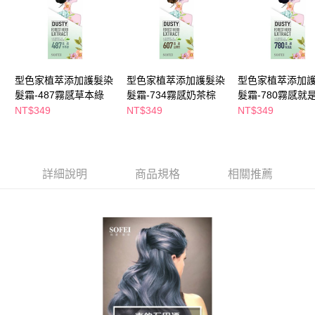
萊爾富取貨付款
※ 請注意：結帳手續完成當下不需立刻繳費，但若您需要取消訂單，請聯絡
每筆NT$65，滿NT$490(含以上)免運費
購買商品的店家。未經商家同意取消之訂單仍視為有效，需透過AFTEE先享
後付繳納相關費用。
付款後萊爾富取貨
※ 交易是否成功請以「AFTEE先享後付 」之結帳頁面顯示為準，若有關於
是否繳費成功／繳費後需取消欲退款等相關疑問，請聯繫「AFTEE先享後付
每筆NT$65，滿NT$490(含以上)免運費
客戶支援中心」
https://netprotections.freshdesk.com/support/home
型色家植萃添加護髮染
型色家植萃添加護髮染
型色家植萃添加
7-11取貨付款
髮霜-487霧感草本綠
髮霜-734霧感奶茶棕
髮霜-780霧感就
【注意事項】
１．透過由恩沛科技股份有限公司提供之「AFTEE先享後付」服務完成之交
每筆NT$65，滿NT$490(含以上)免運費
NT$349
NT$349
NT$349
易，需依本服務之必要範圍內提供個人資料，並將交易相關給付款項請求債
權轉讓予恩沛科技股份有限公司。
付款後7-11取貨
２．關於個人資料處理事宜，請瀏覽以下網址：
每筆NT$65，滿NT$490(含以上)免運費
https://aftee.tw/terms/#terms3
３．未成年的使用者請事先徵得法定代理人或監護人之同意方可使用
詳細說明
商品規格
相關推薦
宅配(本島)
「AFTEE先享後付」，若未經同意申辦者引起之損失，本公司不負相關責
任。
每筆NT$100，滿NT$790(含以上)免運費
４．使用「AFTEE先享後付」時，將依據個別帳號之用戶狀況，依本公司即
時審查核予不同之上限額度；若仍有額度不足之情形，本公司將視審查結果
付款後寶雅門市自取(由倉庫統一出貨)
請求用戶進行身份認證。
每筆NT$80，滿NT$290(含以上)免運費
５．嚴禁一人註冊多個帳號或使用他人資訊註冊。若發現惡意使用之情形，
恩沛科技股份有限公司將有權停止該用戶之使用額度並採取法律行動。