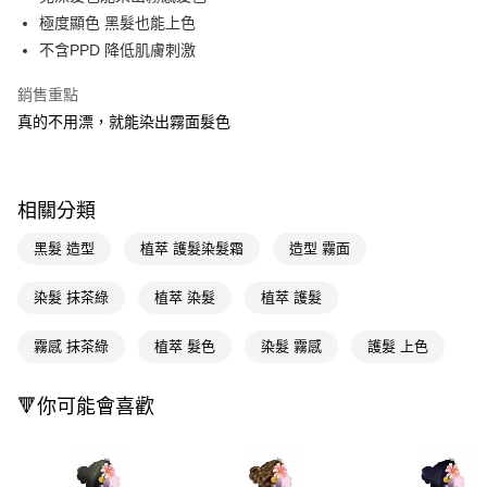
極度顯色 黑髮也能上色
Apple Pay
不含PPD 降低肌膚刺激
街口支付
銷售重點
悠遊付
真的不用漂，就能染出霧面髮色
Google Pay
AFTEE先享後付
相關分類
相關說明
【關於「AFTEE先享後付」】
黑髮 造型
植萃 護髮染髮霜
造型 霧面
即享券
AFTEE先享後付是「在收到商品之後才付款」的支付方式。 讓您購物簡單
便利好安心！
染髮 抹茶綠
植萃 染髮
植萃 護髮
１．簡單：不需註冊會員、不需綁卡、不需儲值。
運送方式
２．便利：只要手機號碼，簡訊認證，即可結帳。
３．安心：先確認商品／服務後，再付款。
霧感 抹茶綠
植萃 髮色
染髮 霧感
護髮 上色
全家取貨付款
每筆NT$65，滿NT$390(含以上)免運費
【「AFTEE先享後付」結帳流程】
１．於結帳方式選擇「AFTEE先享後付」後，將跳轉至「AFTEE先享後付」
🔻你可能會喜歡
付款後全家取貨
結帳頁面，進行簡訊認證並確認金額後，即可完成結帳。
２．訂單成立數日內，您將收到繳費通知簡訊。
每筆NT$65，滿NT$390(含以上)免運費
３．收到繳費通知簡訊後14天內，點擊此簡訊中的連結，可透過四大超商／
ATM／網路銀行／等多元方式進行付款，方視為交易完成。