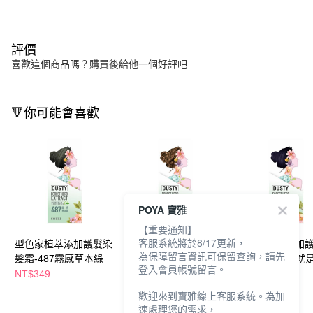
評價
喜歡這個商品嗎？購買後給他一個好評吧
🔻你可能會喜歡
POYA 寶雅
【重要通知】
客服系統將於8/17更新，
型色家植萃添加護髮染
型色家植萃添加護髮染
型色家植萃添加
為保障留言資訊可保留查詢，請先
髮霜-487霧感草本綠
髮霜-734霧感奶茶棕
髮霜-780霧感就
登入會員帳號留言。
NT$349
NT$349
NT$349
歡迎來到寶雅線上客服系統。為加
速處理您的需求，