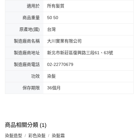
適用於
所有髮質
商品重量
50 50
原產地(國)
台灣
製造廠商名稱
大川實業有限公司
製造廠商地址
新北市新莊區復興路三段61、63號
製造廠商電話
02-22770679
功效
染髮
保存期限
36個月
商品相關分類 (1)
染髮造型
彩色染髮
染髮霜