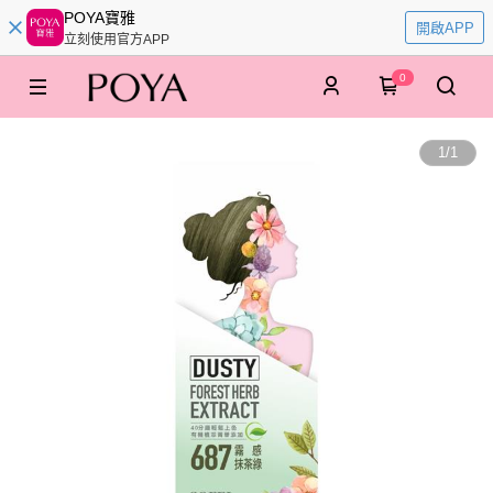
POYA寶雅
開啟APP
立刻使用官方APP
0
1
/
1