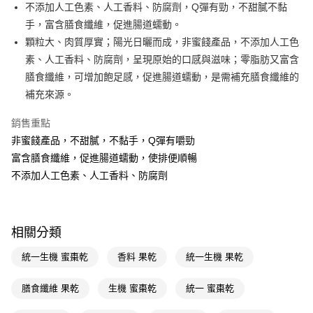
LINE Pay
不添加人工色素、人工香料、防腐劑，Q彈有勁，不甜膩不黏
手，富含膳食纖維，促進腸道蠕動。
Apple Pay
顆粒大、肉質厚實；陽光日曬而成，非蜜餞產品，不添加人工色
街口支付
素、人工香料、防腐劑，呈現原始的口感與滋味；零脂肪又富含
膳食纖維，可增加飽足感，促進腸道蠕動，是需補充膳食纖維的
悠遊付
補充來源。
Google Pay
銷售重點
AFTEE先享後付
非蜜餞產品，不甜膩，不黏手，Q彈有嚼勁
相關說明
富含膳食纖維，促進腸道蠕動，使排便順暢
【關於「AFTEE先享後付」】
不添加人工色素、人工香料、防腐劑
即享券
AFTEE先享後付是「在收到商品之後才付款」的支付方式。 讓您購物簡單
便利好安心！
１．簡單：不需註冊會員、不需綁卡、不需儲值。
運送方式
２．便利：只要手機號碼，簡訊認證，即可結帳。
３．安心：先確認商品／服務後，再付款。
相關分類
全家取貨付款
每筆NT$65，滿NT$390(含以上)免運費
【「AFTEE先享後付」結帳流程】
統一生機 蜜棗乾
香料 果乾
統一生機 果乾
１．於結帳方式選擇「AFTEE先享後付」後，將跳轉至「AFTEE先享後付」
付款後全家取貨
結帳頁面，進行簡訊認證並確認金額後，即可完成結帳。
膳食纖維 果乾
生機 蜜棗乾
統一 蜜棗乾
２．訂單成立數日內，您將收到繳費通知簡訊。
每筆NT$65，滿NT$390(含以上)免運費
３．收到繳費通知簡訊後14天內，點擊此簡訊中的連結，可透過四大超商／