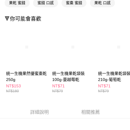
ATM／網路銀行／等多元方式進行付款，方視為交易完成。
果乾 蜜餞
蜜餞 口感
蜜棗 蜜餞
果乾 口感
萊爾富取貨付款
※ 請注意：結帳手續完成當下不需立刻繳費，但若您需要取消訂單，請聯絡
每筆NT$65，滿NT$490(含以上)免運費
購買商品的店家。未經商家同意取消之訂單仍視為有效，需透過AFTEE先享
後付繳納相關費用。
🔻你可能會喜歡
付款後萊爾富取貨
※ 交易是否成功請以「AFTEE先享後付 」之結帳頁面顯示為準，若有關於
是否繳費成功／繳費後需取消欲退款等相關疑問，請聯繫「AFTEE先享後付
每筆NT$65，滿NT$490(含以上)免運費
客戶支援中心」
https://netprotections.freshdesk.com/support/home
7-11取貨付款
【注意事項】
１．透過由恩沛科技股份有限公司提供之「AFTEE先享後付」服務完成之交
每筆NT$65，滿NT$490(含以上)免運費
易，需依本服務之必要範圍內提供個人資料，並將交易相關給付款項請求債
權轉讓予恩沛科技股份有限公司。
付款後7-11取貨
２．關於個人資料處理事宜，請瀏覽以下網址：
每筆NT$65，滿NT$490(含以上)免運費
https://aftee.tw/terms/#terms3
統一生機果然優蜜棗乾
統一生機果乾袋裝
統一生機果乾袋
３．未成年的使用者請事先徵得法定代理人或監護人之同意方可使用
宅配(本島)
250g
100g-蔓越莓乾
210g-葡萄乾
「AFTEE先享後付」，若未經同意申辦者引起之損失，本公司不負相關責
任。
NT$153
NT$71
NT$71
每筆NT$100，滿NT$790(含以上)免運費
４．使用「AFTEE先享後付」時，將依據個別帳號之用戶狀況，依本公司即
NT$180
NT$79
NT$79
時審查核予不同之上限額度；若仍有額度不足之情形，本公司將視審查結果
付款後寶雅門市自取(由倉庫統一出貨)
請求用戶進行身份認證。
每筆NT$80，滿NT$290(含以上)免運費
５．嚴禁一人註冊多個帳號或使用他人資訊註冊。若發現惡意使用之情形，
恩沛科技股份有限公司將有權停止該用戶之使用額度並採取法律行動。
詳細說明
相關推薦