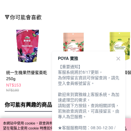
🔻你可能會喜歡
POYA 寶雅
【重要通知】
客服系統將於8/17更新，
統一生機果然優蜜棗乾
統一生機果乾袋裝
統一生機果乾袋
為保障留言資訊可保留查詢，請先
250g
100g-蔓越莓乾
210g-葡萄乾
登入會員帳號留言。
NT$153
NT$71
NT$71
NT$180
NT$79
NT$79
歡迎來到寶雅線上客服系統。為加
速處理您的需求，
你可能有興趣的商品
全站排行
請點選下方按鈕，查詢相關詳情，
若無欲查詢資訊，可直接留言，由
專人為您服務。
本網站中使用 cookie，欲查詢有關本網站使用 cookie 方式之詳情，及若您不希
★客服服務時間：08:30-12:30 /
熱門標籤
望在電腦上使用 cookie 時應如何變更電腦的 cookie 設定，請參閱本網站「
隱私