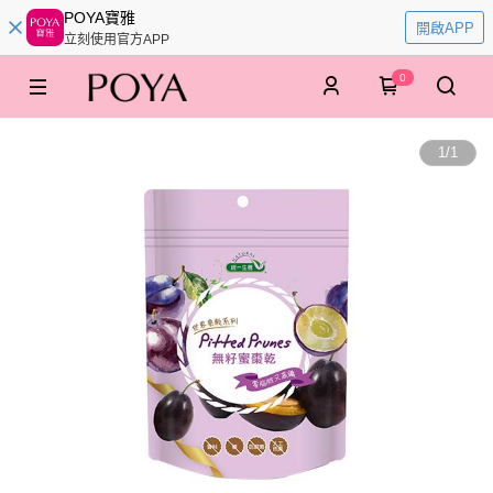
POYA寶雅
開啟APP
立刻使用官方APP
0
1
/
1