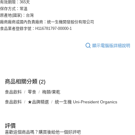
有效期限：365天
保存方式：常溫
原產地(國家)：台灣
廠商廠商或國內負責廠商：統一生機開發股份有限公司
食品業者登錄字號：H116781797-00000-1
顯示電腦版詳細說明
商品相關分類 (2)
食品飲料
零食
梅類/果乾
食品飲料
★品牌精選
統一生機 Uni-President Organics
評價
喜歡這個商品嗎？購買後給他一個好評吧