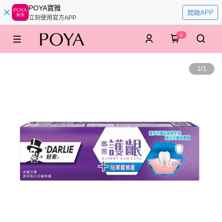
POYA寶雅
開啟APP
立刻使用官方APP
0
1
/
1