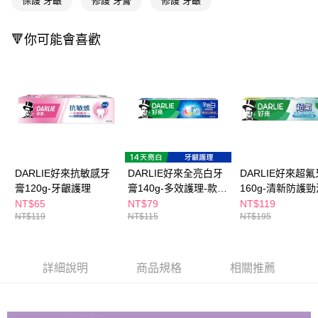
保護 牙齦
修護 牙膏
修護 牙齦
ATM／網路銀行／等多元方式進行付款，方視為交易完成。
萊爾富取貨付款
※ 請注意：結帳手續完成當下不需立刻繳費，但若您需要取消訂單，請聯絡
每筆NT$65，滿NT$490(含以上)免運費
購買商品的店家。未經商家同意取消之訂單仍視為有效，需透過AFTEE先享
🔻你可能會喜歡
後付繳納相關費用。
付款後萊爾富取貨
※ 交易是否成功請以「AFTEE先享後付 」之結帳頁面顯示為準，若有關於
是否繳費成功／繳費後需取消欲退款等相關疑問，請聯繫「AFTEE先享後付
每筆NT$65，滿NT$490(含以上)免運費
客戶支援中心」
https://netprotections.freshdesk.com/support/home
7-11取貨付款
【注意事項】
１．透過由恩沛科技股份有限公司提供之「AFTEE先享後付」服務完成之交
每筆NT$65，滿NT$490(含以上)免運費
易，需依本服務之必要範圍內提供個人資料，並將交易相關給付款項請求債
權轉讓予恩沛科技股份有限公司。
付款後7-11取貨
２．關於個人資料處理事宜，請瀏覽以下網址：
每筆NT$65，滿NT$490(含以上)免運費
DARLIE好來抗敏感牙
DARLIE好來全亮白牙
DARLIE好來超
https://aftee.tw/terms/#terms3
３．未成年的使用者請事先徵得法定代理人或監護人之同意方可使用
膏120g-牙齦護理
膏140g-多效護理-款式
160g-清新防護勁
宅配(本島)
「AFTEE先享後付」，若未經同意申辦者引起之損失，本公司不負相關責
隨機
NT$65
NT$79
NT$119
任。
每筆NT$100，滿NT$790(含以上)免運費
NT$119
NT$115
NT$195
４．使用「AFTEE先享後付」時，將依據個別帳號之用戶狀況，依本公司即
時審查核予不同之上限額度；若仍有額度不足之情形，本公司將視審查結果
付款後寶雅門市自取(由倉庫統一出貨)
請求用戶進行身份認證。
每筆NT$80，滿NT$290(含以上)免運費
５．嚴禁一人註冊多個帳號或使用他人資訊註冊。若發現惡意使用之情形，
詳細說明
商品規格
相關推薦
恩沛科技股份有限公司將有權停止該用戶之使用額度並採取法律行動。