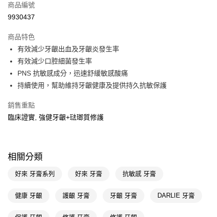
商品編號
LINE Pay
9930437
Apple Pay
商品特色
街口支付
有效減少牙齦出血及牙齦炎發生率
悠遊付
有效減少口腔細菌發生率
PNS 抗敏感成分，迅速舒緩敏感酸痛
Google Pay
持續使用，幫助維持牙齦健康及提供持久抗敏保護
AFTEE先享後付
銷售重點
相關說明
臨床證實, 強健牙齦+琺瑯質修護
【關於「AFTEE先享後付」】
即享券
AFTEE先享後付是「在收到商品之後才付款」的支付方式。 讓您購物簡單
便利好安心！
１．簡單：不需註冊會員、不需綁卡、不需儲值。
運送方式
２．便利：只要手機號碼，簡訊認證，即可結帳。
相關分類
３．安心：先確認商品／服務後，再付款。
全家取貨付款
好來 牙膏系列
好來 牙膏
抗敏感 牙膏
每筆NT$65，滿NT$390(含以上)免運費
【「AFTEE先享後付」結帳流程】
１．於結帳方式選擇「AFTEE先享後付」後，將跳轉至「AFTEE先享後付」
付款後全家取貨
健康 牙齦
護齦 牙膏
牙齦 牙膏
DARLIE 牙膏
結帳頁面，進行簡訊認證並確認金額後，即可完成結帳。
２．訂單成立數日內，您將收到繳費通知簡訊。
每筆NT$65，滿NT$390(含以上)免運費
３．收到繳費通知簡訊後14天內，點擊此簡訊中的連結，可透過四大超商／