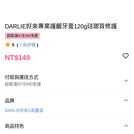
DARLIE好來專業護齦牙膏120g琺瑯質修護
超取滿NT$390免運
5
(
7
則評價
)
NT$149
付款與運送方式
超取滿NT$390免運
付款方式
品牌
POYA支付
DARLIE好來X高露潔
信用卡一次付款
商品特色
超商取貨付款