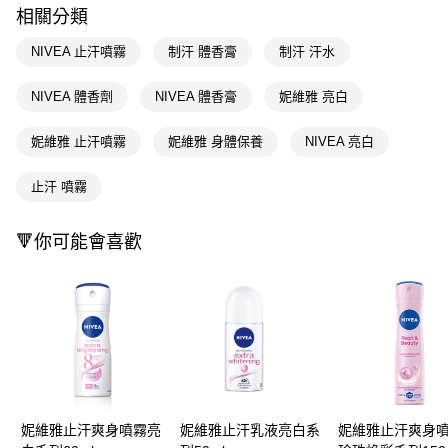
運送方式
２．便利：只要手機號碼，簡訊認證，即可結帳。
相關分類
３．安心：先確認商品／服務後，再付款。
全家取貨付款
NIVEA 止汗噴霧
制汗 體香膏
制汗 汗水
每筆NT$65，滿NT$390(含以上)免運費
【「AFTEE先享後付」結帳流程】
１．於結帳方式選擇「AFTEE先享後付」後，將跳轉至「AFTEE先享後付」
付款後全家取貨
NIVEA 體香劑
NIVEA 體香膏
妮維雅 亮白
結帳頁面，進行簡訊認證並確認金額後，即可完成結帳。
２．訂單成立數日內，您將收到繳費通知簡訊。
每筆NT$65，滿NT$390(含以上)免運費
３．收到繳費通知簡訊後14天內，點擊此簡訊中的連結，可透過四大超商／
妮維雅 止汗噴霧
妮維雅 身體保養
NIVEA 亮白
ATM／網路銀行／等多元方式進行付款，方視為交易完成。
萊爾富取貨付款
※ 請注意：結帳手續完成當下不需立刻繳費，但若您需要取消訂單，請聯絡
止汗 噴霧
每筆NT$65，滿NT$490(含以上)免運費
購買商品的店家。未經商家同意取消之訂單仍視為有效，需透過AFTEE先享
後付繳納相關費用。
付款後萊爾富取貨
※ 交易是否成功請以「AFTEE先享後付 」之結帳頁面顯示為準，若有關於
🔻你可能會喜歡
是否繳費成功／繳費後需取消欲退款等相關疑問，請聯繫「AFTEE先享後付
每筆NT$65，滿NT$490(含以上)免運費
客戶支援中心」
https://netprotections.freshdesk.com/support/home
7-11取貨付款
【注意事項】
１．透過由恩沛科技股份有限公司提供之「AFTEE先享後付」服務完成之交
每筆NT$65，滿NT$490(含以上)免運費
易，需依本服務之必要範圍內提供個人資料，並將交易相關給付款項請求債
權轉讓予恩沛科技股份有限公司。
付款後7-11取貨
２．關於個人資料處理事宜，請瀏覽以下網址：
每筆NT$65，滿NT$490(含以上)免運費
https://aftee.tw/terms/#terms3
３．未成年的使用者請事先徵得法定代理人或監護人之同意方可使用
宅配(本島)
「AFTEE先享後付」，若未經同意申辦者引起之損失，本公司不負相關責
妮維雅止汗爽身噴霧亮
妮維雅止汗乳液亮白系
妮維雅止汗爽身
任。
每筆NT$100，滿NT$790(含以上)免運費