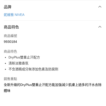
付款方式
品牌
POYA支付
妮維雅 NIVEA
信用卡一次付款
商品特色
超商取貨付款
商品編號
LINE Pay
9930184
Apple Pay
商品特色
街口支付
DryPlus雙重止汗配方
悠遊付
清新淡雅香氛
不含酒精成分無添加色素及防腐劑
Google Pay
銷售重點
AFTEE先享後付
全新升級的DryPlus雙重止汗配方能加強減少肌膚上過多的汗水去除
相關說明
體味
【關於「AFTEE先享後付」】
即享券
AFTEE先享後付是「在收到商品之後才付款」的支付方式。 讓您購物簡單
便利好安心！
１．簡單：不需註冊會員、不需綁卡、不需儲值。