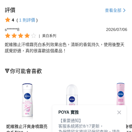
評價
查看全部
4
(
1
則評價
)
s*******8
2026/07/06
|
美白系列
妮維雅止汗噴霧亮白系列效果出色，清新的香氣持久，使用後整天
感覺舒適，真的很喜歡這個產品！
🔻你可能會喜歡
POYA 寶雅
【重要通知】
客服系統將於8/17更新，
妮維雅止汗爽身噴霧亮
妮維雅止汗乳液亮白系
妮維雅止汗爽身
為保障留言資訊可保留查詢，請先