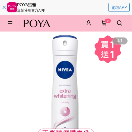
POYA寶雅
開啟APP
立刻使用官方APP
0
1
/
1