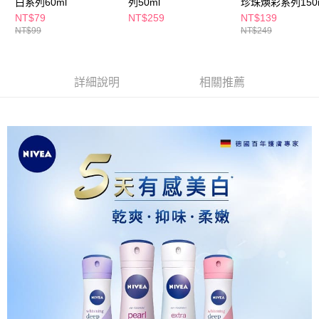
白系列60ml
列50ml
珍珠煥彩系列150
４．使用「AFTEE先享後付」時，將依據個別帳號之用戶狀況，依本公司即
NT$79
NT$259
NT$139
時審查核予不同之上限額度；若仍有額度不足之情形，本公司將視審查結果
付款後寶雅門市自取(由倉庫統一出貨)
NT$99
NT$249
請求用戶進行身份認證。
每筆NT$80，滿NT$290(含以上)免運費
５．嚴禁一人註冊多個帳號或使用他人資訊註冊。若發現惡意使用之情形，
恩沛科技股份有限公司將有權停止該用戶之使用額度並採取法律行動。
詳細說明
相關推薦