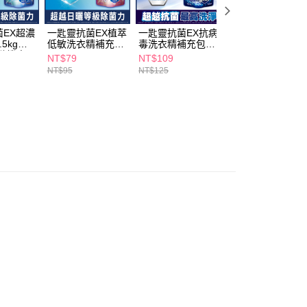
個人資料處理事宜，請瀏覽以下網址：
1取貨
ee.tw/terms/#terms3
5，滿NT$490(含以上)免運費
年的使用者請事先徵得法定代理人或監護人之同意方可使用
EX超濃
一匙靈抗菌EX植萃
一匙靈抗菌EX抗病
一匙靈抗菌EX洗
E先享後付」，若未經同意申辦者引起之損失，本公司不負相關責
5kg補
低敏洗衣精補充
毒洗衣精補充包
精補充1.5kg-室內
隨機出
1.5kg
1.5kg
晾衣
NT$79
NT$109
NT$79
AFTEE先享後付」時，將依據個別帳號之用戶狀況，依本公司
00，滿NT$790(含以上)免運費
NT$95
NT$125
NT$95
核予不同之上限額度；若仍有額度不足之情形，本公司將視審查
用戶進行身份認證。
門市自取(由倉庫統一出貨)
一人註冊多個帳號或使用他人資訊註冊。若發現惡意使用之情
0，滿NT$290(含以上)免運費
科技股份有限公司將有權停止該用戶之使用額度並採取法律行