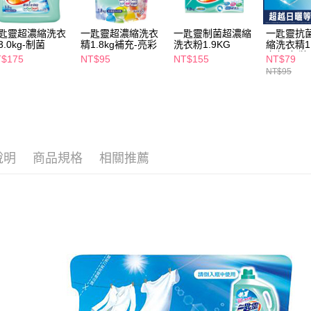
２．關於
付款後7-1
https://aft
每筆NT$6
３．未成
匙靈超濃縮洗衣
一匙靈超濃縮洗衣
一匙靈制菌超濃縮
一匙靈抗菌
「AFTE
3.0kg-制菌
精1.8kg補充-亮彩
洗衣粉1.9KG
縮洗衣精1.
宅配(本島)
充包(包裝
任。
$175
NT$95
NT$155
NT$79
貨)
４．使用「
每筆NT$1
NT$95
即時審查
結果請求
付款後寶雅
５．嚴禁
每筆NT$8
形，恩沛
動。
說明
商品規格
相關推薦