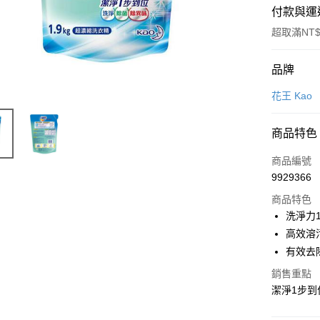
付款與運
超取滿NT$
付款方式
品牌
POYA支付
花王 Kao
信用卡一
商品特色
超商取貨
商品編號
LINE Pay
9929366
商品特色
Apple Pay
洗淨力
街口支付
高效溶
有效去
悠遊付
銷售重點
Google Pa
潔淨1步到
AFTEE先