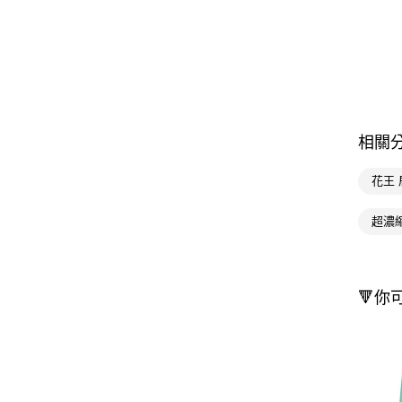
相關
花王
超濃
🔻你