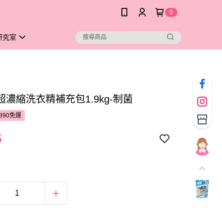
0
研究室
濃縮洗衣精補充包1.9kg-制菌
390免運
5