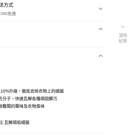
送方式
390免運
清除
紀錄
次付款
付款
110%升級，徹底去除衣物上的細菌
污分子，快速瓦解各種頑固髒污
除難聞的霉味及衣物臭味
y
位 瓦解頑垢細菌
享後付