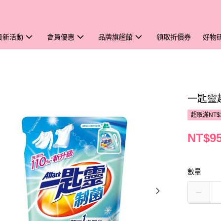
最新活動
會員優惠
品牌旗艦館
領取折價券
好物
一匙靈超
超取滿NT$
NT$9
數量