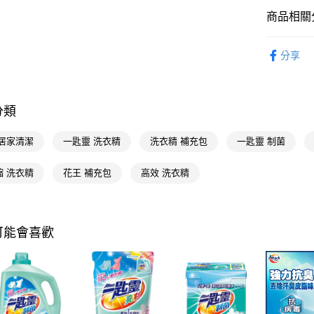
相關說明
商品相關分
【關於「A
即享券
AFTEE
便利好安
居家清潔
１．簡單
分享
花王 Kao
２．便利
運送方式
３．安心
居家清潔
全家取貨
【「AFT
分類
每筆NT$6
１．於結帳
付」結帳
 居家清潔
一匙靈 洗衣精
洗衣精 補充包
一匙靈 制菌
付款後全
２．訂單
３．收到繳
每筆NT$6
／ATM／
縮 洗衣精
花王 補充包
高效 洗衣精
※ 請注意
萊爾富取
絡購買商品
先享後付
每筆NT$6
※ 交易是
可能會喜歡
是否繳費成
付款後萊
付客戶支
每筆NT$6
【注意事
7-11取貨
１．透過由
交易，需
每筆NT$6
求債權轉