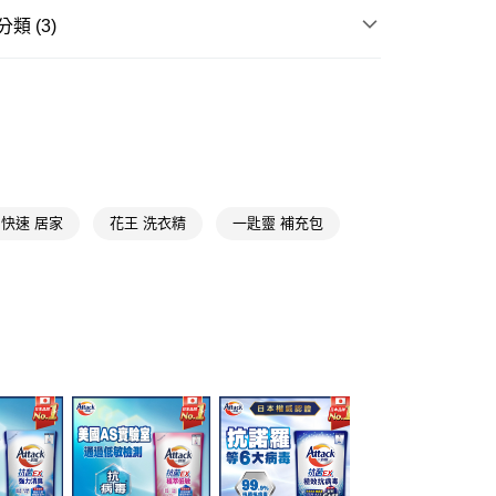
類 (3)
FTEE先享後付」】
先享後付是「在收到商品之後才付款」的支付方式。 讓您購物簡單
心！
衣物清潔
洗衣精
：不需註冊會員、不需綁卡、不需儲值。
一匙靈
：只要手機號碼，簡訊認證，即可結帳。
：先確認商品／服務後，再付款。
★品牌精選
一匙靈 Attack
付款
EE先享後付」結帳流程】
5，滿NT$390(含以上)免運費
方式選擇「AFTEE先享後付」後，將跳轉至「AFTEE先享後
頁面，進行簡訊認證並確認金額後，即可完成結帳。
快速 居家
花王 洗衣精
一匙靈 補充包
家取貨
成立數日內，您將收到繳費通知簡訊。
費通知簡訊後14天內，點擊此簡訊中的連結，可透過四大超商
5，滿NT$390(含以上)免運費
網路銀行／等多元方式進行付款，方視為交易完成。
：結帳手續完成當下不需立刻繳費，但若您需要取消訂單，請聯
貨付款
的店家。未經商家同意取消之訂單仍視為有效，需透過AFTEE
繳納相關費用。
5，滿NT$490(含以上)免運費
否成功請以「AFTEE先享後付 」之結帳頁面顯示為準，若有關於
功／繳費後需取消欲退款等相關疑問，請聯繫「AFTEE先享後
爾富取貨
援中心」
https://netprotections.freshdesk.com/support/home
5，滿NT$490(含以上)免運費
項】
付款
恩沛科技股份有限公司提供之「AFTEE先享後付」服務完成之
依本服務之必要範圍內提供個人資料，並將交易相關給付款項請
5，滿NT$490(含以上)免運費
讓予恩沛科技股份有限公司。