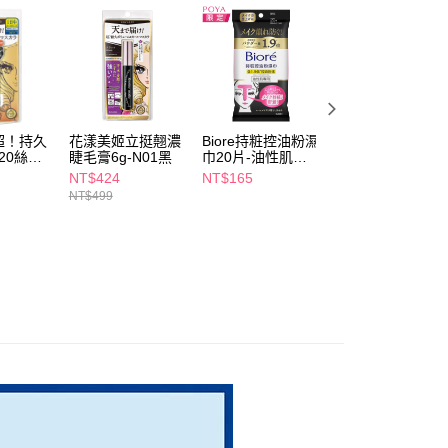
項】
付款
恩沛科技股份有限公司提供之「AFTEE先享後付」服務完成之
依本服務之必要範圍內提供個人資料，並將交易相關給付款項請
5，滿NT$490(含以上)免運費
讓予恩沛科技股份有限公司。
個人資料處理事宜，請瀏覽以下網址：
1取貨
ee.tw/terms/#terms3
5，滿NT$490(含以上)免運費
年的使用者請事先徵得法定代理人或監護人之同意方可使用
E先享後付」，若未經同意申辦者引起之損失，本公司不負相關責
超！持久
花漾美姬立挺翹濃
Biore持粧控油粉濕
艾森絲公主娃娃眼
20絲緞
睫毛膏6g-N01黑
巾20片-油性肌專
防水睫毛膏12ml-
AFTEE先享後付」時，將依據個別帳號之用戶狀況，依本公司
00，滿NT$790(含以上)免運費
用
黑
NT$424
NT$165
NT$199
核予不同之上限額度；若仍有額度不足之情形，本公司將視審查
NT$499
用戶進行身份認證。
門市自取(由倉庫統一出貨)
一人註冊多個帳號或使用他人資訊註冊。若發現惡意使用之情
0，滿NT$290(含以上)免運費
科技股份有限公司將有權停止該用戶之使用額度並採取法律行