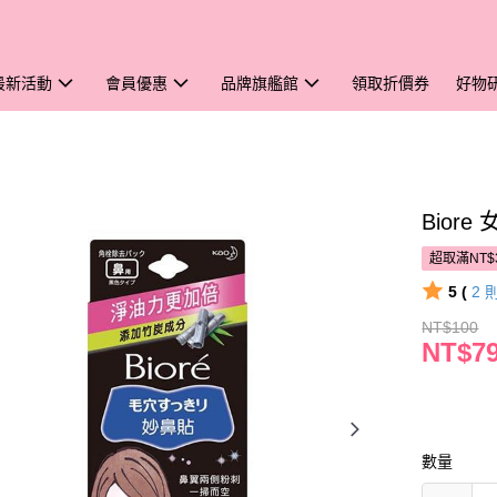
最新活動
會員優惠
品牌旗艦館
領取折價券
好物
Bior
超取滿NT$
5 (
2
NT$100
NT$7
數量