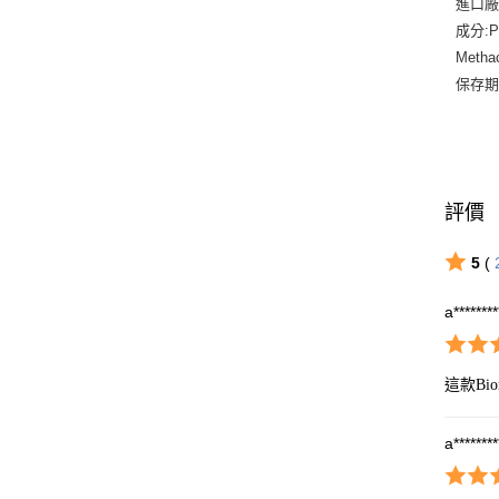
進口廠商
成分:Pol
Methac
保存期
評價
5
(
a*******
這款B
a*******