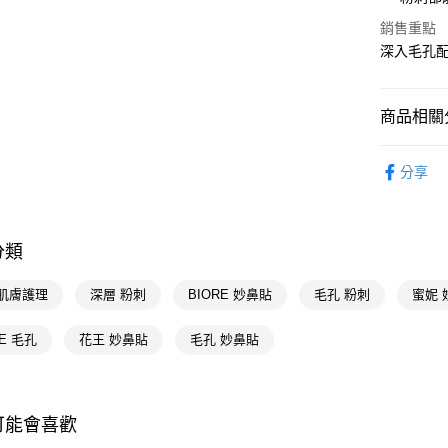
Google Pa
銷售重點
AFTEE先
深入毛孔配
相關說明
【關於「A
即享券
AFTEE
商品相關分
便利好安
１．簡單
臉部保養
２．便利
運送方式
分享
３．安心
花王 Kao
全家取貨
【「AFT
臉部保養
每筆NT$6
１．於結帳
分類
📢主題活動
付」結帳
付款後全
２．訂單
數回饋
３．收到繳
 肌膚護理
深層 粉刺
BIORE 妙鼻貼
毛孔 粉刺
蜜妮 
每筆NT$6
📢主題活動
／ATM／
※ 請注意
煥新
萊爾富取
RE 毛孔
花王 妙鼻貼
毛孔 妙鼻貼
絡購買商品
先享後付
每筆NT$6
※ 交易是
是否繳費成
付款後萊
付客戶支
可能會喜歡
每筆NT$6