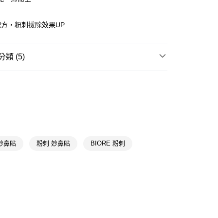
y
享後付
方，粉刺拔除效果UP
FTEE先享後付」】
先享後付是「在收到商品之後才付款」的支付方式。 讓您購物簡單
類 (5)
心！
：不需註冊會員、不需綁卡、不需儲值。
粉刺毛孔
：只要手機號碼，簡訊認證，即可結帳。
：先確認商品／服務後，再付款。
Biore蜜妮
付款
EE先享後付」結帳流程】
★品牌精選
蜜妮 Biore
5，滿NT$390(含以上)免運費
方式選擇「AFTEE先享後付」後，將跳轉至「AFTEE先享後
📢
👻鬼迷心竅購物祭 08/05-09/01
滿額享10倍點
頁面，進行簡訊認證並確認金額後，即可完成結帳。
家取貨
成立數日內，您將收到繳費通知簡訊。
費通知簡訊後14天內，點擊此簡訊中的連結，可透過四大超商
妙鼻貼
粉刺 妙鼻貼
BIORE 粉刺
5，滿NT$390(含以上)免運費
📢
👻鬼迷心竅購物祭 08/05-09/01
整潔控的沁夏
網路銀行／等多元方式進行付款，方視為交易完成。
：結帳手續完成當下不需立刻繳費，但若您需要取消訂單，請聯
貨付款
的店家。未經商家同意取消之訂單仍視為有效，需透過AFTEE
繳納相關費用。
5，滿NT$490(含以上)免運費
否成功請以「AFTEE先享後付 」之結帳頁面顯示為準，若有關於
功／繳費後需取消欲退款等相關疑問，請聯繫「AFTEE先享後
爾富取貨
援中心」
https://netprotections.freshdesk.com/support/home
5，滿NT$490(含以上)免運費