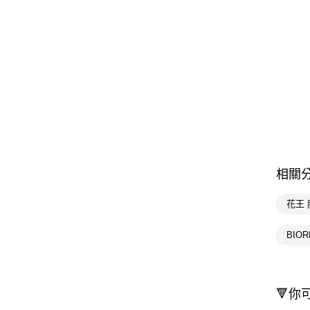
相關
花王
BIO
🔻你