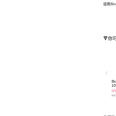
這款B
🔻你
B
1
N
NT