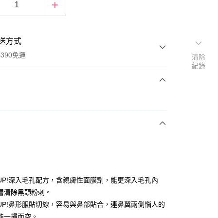
送方式
390免運
清除
紀錄
次付款
付款
UP!深入毛孔配方，含親膚性面膜劑，能更深入毛孔內
層清除黑頭粉刺。
UP!鼻形服貼切線，容易與鼻部貼合，連鼻翼兩側惱人的
能一掃而空。