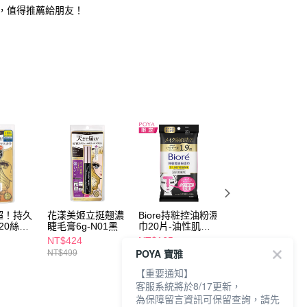
淨，值得推薦給朋友！
超！持久
花漾美姬立挺翹濃
Biore持粧控油粉濕
艾森絲公主娃娃眼
20絲緞
睫毛膏6g-N01黑
巾20片-油性肌專
防水睫毛膏12ml-
用
黑
NT$424
NT$165
NT$199
POYA 寶雅
NT$499
【重要通知】
客服系統將於8/17更新，
為保障留言資訊可保留查詢，請先