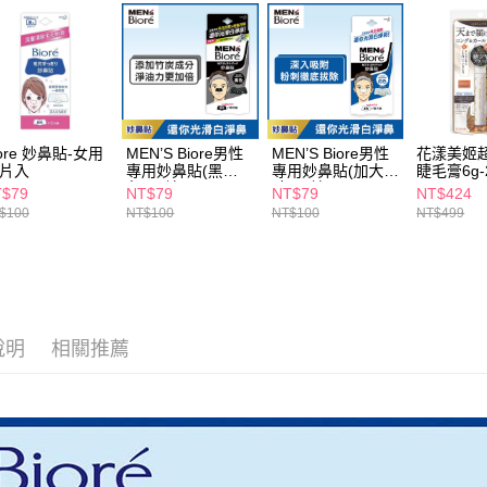
【注意事
7-11取貨
１．透過由
交易，需
每筆NT$6
求債權轉
２．關於
付款後7-1
https://aft
每筆NT$6
３．未成
「AFTE
iore 妙鼻貼-女用
MEN’S Biore男性
MEN’S Biore男性
花漾美姬
宅配(本島)
任。
0片入
專用妙鼻貼(黑
專用妙鼻貼(加大尺
睫毛膏6g-
４．使用「
每筆NT$1
色)10片
寸)10片
黑
T$79
NT$79
NT$79
NT$424
即時審查
$100
NT$100
NT$100
NT$499
結果請求
付款後寶雅
５．嚴禁
每筆NT$8
形，恩沛
動。
說明
相關推薦