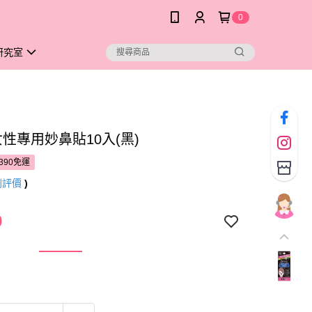
0
研究室
e 女性專用妙鼻貼10入(黑)
390免運
則評價
)
9