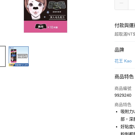
付款與運
超取滿NT$
付款方式
品牌
POYA支付
花王 Kao
信用卡一
商品特色
超商取貨
商品編號
LINE Pay
9929240
商品特色
Apple Pay
吸附力
街口支付
部，深
好貼度
悠遊付
粉刺都