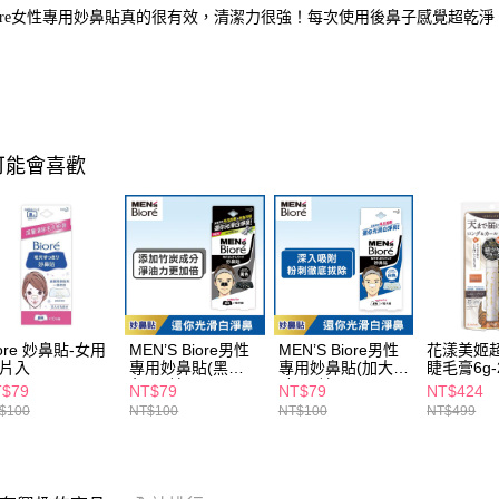
iore女性專用妙鼻貼真的很有效，清潔力很強！每次使用後鼻子感覺超乾
可能會喜歡
iore 妙鼻貼-女用
MEN’S Biore男性
MEN’S Biore男性
花漾美姬
0片入
專用妙鼻貼(黑
專用妙鼻貼(加大尺
睫毛膏6g-
色)10片
寸)10片
黑
T$79
NT$79
NT$79
NT$424
$100
NT$100
NT$100
NT$499