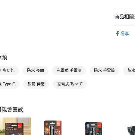
AFTEE
便利好安
運送方式
１．簡單
商品相關分
２．便利
宅配(廠商直
３．安心
每筆NT$1
生活日用
分享
【「AFT
🚚廠商直
１．於結帳
付」結帳
２．訂單
３．收到繳
分類
／ATM／
※ 請注意
筒 多功能
防水 夜間
充電式 手電筒
防水 手電筒
防水 
絡購買商品
先享後付
※ 交易是
Type C
矽膠 伸縮
充電式 Type C
是否繳費成
付客戶支
【注意事
可能會喜歡
１．透過由
交易，需
求債權轉
２．關於
https://aft