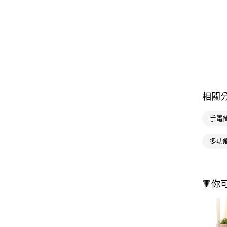
相關
手電
多功能 
🔻你