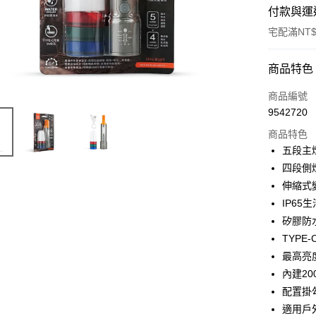
付款與運
宅配滿NT$
付款方式
商品特色
POYA支付
商品編號
9542720
信用卡一
商品特色
LINE Pay
五段主
四段側
Apple Pay
伸縮式
街口支付
IP6
矽膠防
悠遊付
TYP
Google Pa
最高亮
內建2
AFTEE先
配置掛
相關說明
【關於「A
適用戶