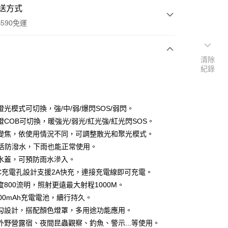
送方式
590免運
清除
紀錄
次付款
燈光模式可切換，強/中/弱/爆閃SOS/弱閃。
燈COB可切換，暖強光/弱光/紅光強/紅光閃SOS。
變焦，依使用情況不同，可調整散光和聚光模式。
5生活防潑水，下雨也能正常使用。
水蓋，可預防雨水滲入。
E-C充電孔設計支援2A快充，連接充電線即可充電。
y
度800流明，照射更遠最大射程1000M。
000mAh充電電池，續行持久。
享後付
勾設計，搭配顏色燈罩，多用途功能應用。
FTEE先享後付」】
外野營露宿、夜間昆蟲觀察、釣魚、警示...等使用。