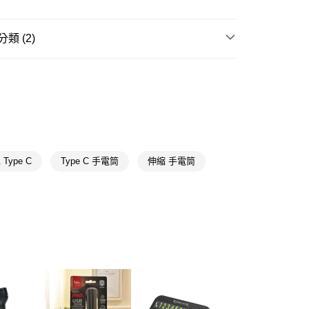
先享後付是「在收到商品之後才付款」的支付方式。 讓您購物簡單
心！
：不需註冊會員、不需綁卡、不需儲值。
類 (2)
：只要手機號碼，簡訊認證，即可結帳。
送🚚)
：先確認商品／服務後，再付款。
00，滿NT$590(含以上)免運費
燈具照明
手電筒/露營燈
EE先享後付」結帳流程】
送專區
方式選擇「AFTEE先享後付」後，將跳轉至「AFTEE先享後
頁面，進行簡訊認證並確認金額後，即可完成結帳。
成立數日內，您將收到繳費通知簡訊。
費通知簡訊後14天內，點擊此簡訊中的連結，可透過四大超商
網路銀行／等多元方式進行付款，方視為交易完成。
：結帳手續完成當下不需立刻繳費，但若您需要取消訂單，請聯
Type C
Type C 手電筒
伸縮 手電筒
的店家。未經商家同意取消之訂單仍視為有效，需透過AFTEE
繳納相關費用。
否成功請以「AFTEE先享後付 」之結帳頁面顯示為準，若有關於
功／繳費後需取消欲退款等相關疑問，請聯繫「AFTEE先享後
援中心」
https://netprotections.freshdesk.com/support/home
項】
恩沛科技股份有限公司提供之「AFTEE先享後付」服務完成之
依本服務之必要範圍內提供個人資料，並將交易相關給付款項請
讓予恩沛科技股份有限公司。
個人資料處理事宜，請瀏覽以下網址：
ee.tw/terms/#terms3