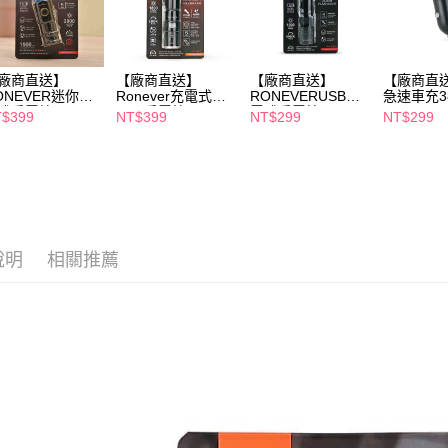
３．未成
「AFTE
任。
４．使用「
即時審查
廠商直送】
【廠商直送】
【廠商直送】
【廠商直
ONEVER迷你充
Ronever充電式
RONEVERUSB充
急速車充3
結果請求
式手電筒
USB手電筒P50-1
電式手電筒
５．嚴禁
$399
NT$399
NT$299
NT$299
形，恩沛
動。
說明
相關推薦