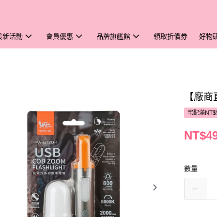
最新活動
會員優惠
品牌旗艦館
領取折價券
好物
【廠商
宅配滿NT$
NT$4
數量