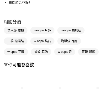
Apple Pay
蝴蝶結合花設計
街口支付
悠遊付
相關分類
Google Pay
情人節 禮物
w-oppa 耳飾
w-oppa 蝴蝶結
AFTEE先享後付
正韓 蝴蝶結
w-oppa 鋯石
蝴蝶結 耳飾
相關說明
【關於「AFTEE先享後付」】
w-oppa 正韓
蝴蝶 耳飾
w-oppa 銀
正韓 蝴蝶
AFTEE先享後付是「在收到商品之後才付款」的支付方式。 讓您購物簡單
運送方式
便利好安心！
１．簡單：不需註冊會員、不需綁卡、不需儲值。
宅配(廠商直送🚚)
🔻你可能會喜歡
２．便利：只要手機號碼，簡訊認證，即可結帳。
每筆NT$100，滿NT$590(含以上)免運費
３．安心：先確認商品／服務後，再付款。
宅配(離島廠商直送🚚)
【「AFTEE先享後付」結帳流程】
１．於結帳方式選擇「AFTEE先享後付」後，將跳轉至「AFTEE先享後付」
每筆NT$300
結帳頁面，進行簡訊認證並確認金額後，即可完成結帳。
２．訂單成立數日內，您將收到繳費通知簡訊。
３．收到繳費通知簡訊後14天內，點擊此簡訊中的連結，可透過四大超商／
ATM／網路銀行／等多元方式進行付款，方視為交易完成。
※ 請注意：結帳手續完成當下不需立刻繳費，但若您需要取消訂單，請聯絡