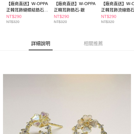
購買商品的店家。未經商家同意取消之訂單仍視為有效，需透過AFTEE先享
【廠商直送】W-OPPA
【廠商直送】W-OPPA
【廠商直送】W-O
後付繳納相關費用。
正韓耳飾蝴蝶結鋯石圈
正韓耳飾鋯石-銀
正韓耳飾流線鋯石
※ 交易是否成功請以「AFTEE先享後付 」之結帳頁面顯示為準，若有關於
圈-銀
NT$290
NT$290
NT$290
是否繳費成功／繳費後需取消欲退款等相關疑問，請聯繫「AFTEE先享後付
NT$320
NT$320
NT$320
客戶支援中心」
https://netprotections.freshdesk.com/support/home
【注意事項】
１．透過由恩沛科技股份有限公司提供之「AFTEE先享後付」服務完成之交
詳細說明
相關推薦
易，需依本服務之必要範圍內提供個人資料，並將交易相關給付款項請求債
權轉讓予恩沛科技股份有限公司。
２．關於個人資料處理事宜，請瀏覽以下網址：
https://aftee.tw/terms/#terms3
３．未成年的使用者請事先徵得法定代理人或監護人之同意方可使用
「AFTEE先享後付」，若未經同意申辦者引起之損失，本公司不負相關責
任。
４．使用「AFTEE先享後付」時，將依據個別帳號之用戶狀況，依本公司即
時審查核予不同之上限額度；若仍有額度不足之情形，本公司將視審查結果
請求用戶進行身份認證。
５．嚴禁一人註冊多個帳號或使用他人資訊註冊。若發現惡意使用之情形，
恩沛科技股份有限公司將有權停止該用戶之使用額度並採取法律行動。