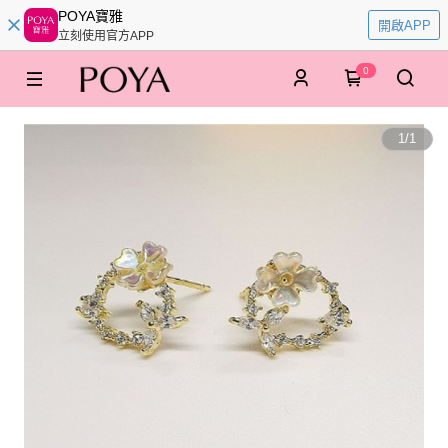
POYA寶雅
開啟APP
立刻使用官方APP
0
1
/
1