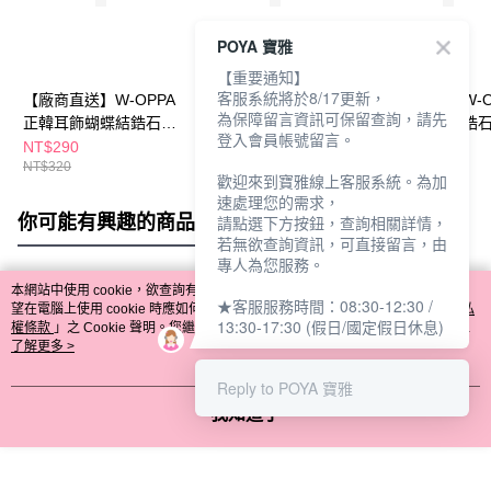
POYA 寶雅
【重要通知】
客服系統將於8/17更新，
【廠商直送】W-OPPA
【廠商直送】W-OPPA
【廠商直送】W-O
為保障留言資訊可保留查詢，請先
正韓耳飾蝴蝶結鋯石圈
正韓耳飾鋯石-銀
正韓耳飾流線鋯石
登入會員帳號留言。
圈-銀
NT$290
NT$290
NT$290
NT$320
NT$320
NT$320
歡迎來到寶雅線上客服系統。為加
速處理您的需求，
你可能有興趣的商品
全站排行
請點選下方按鈕，查詢相關詳情，
若無欲查詢資訊，可直接留言，由
專人為您服務。
本網站中使用 cookie，欲查詢有關本網站使用 cookie 方式之詳情，及若您不希
★客服服務時間：08:30-12:30 /
熱門標籤
望在電腦上使用 cookie 時應如何變更電腦的 cookie 設定，請參閱本網站「
隱私
13:30-17:30 (假日/國定假日休息)
權條款
」之 Cookie 聲明。您繼續使用本網站即表示您同意本公司得按本網站使
用條款之 Cookie 聲明使用 cookie。
了解更多 >
Reply to POYA 寶雅
我知道了