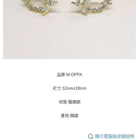
品牌:W-OPPA
尺寸:12mmx18mm
材質:醫療鋼
產地:韓國
顯示電腦版詳細說明