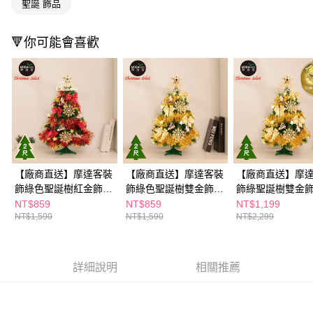
聖誕 飾品
※ 請注意：結帳手續完成當下不需立刻繳費，但若您需要取消訂單，請聯絡
購買商品的店家。未經商家同意取消之訂單仍視為有效，需透過AFTEE先享
後付繳納相關費用。
🔻你可能會喜歡
※ 交易是否成功請以「AFTEE先享後付 」之結帳頁面顯示為準，若有關於
是否繳費成功／繳費後需取消欲退款等相關疑問，請聯繫「AFTEE先享後付
客戶支援中心」
https://netprotections.freshdesk.com/support/home
【注意事項】
１．透過由恩沛科技股份有限公司提供之「AFTEE先享後付」服務完成之交
易，需依本服務之必要範圍內提供個人資料，並將交易相關給付款項請求債
權轉讓予恩沛科技股份有限公司。
２．關於個人資料處理事宜，請瀏覽以下網址：
https://aftee.tw/terms/#terms3
３．未成年的使用者請事先徵得法定代理人或監護人之同意方可使用
【廠商直送】摩達客裝
【廠商直送】摩達客裝
【廠商直送】摩
「AFTEE先享後付」，若未經同意申辦者引起之損失，本公司不負相關責
飾綠色聖誕樹紅金飾
飾綠色聖誕樹雙金飾品
飾綠聖誕樹雙金
任。
品-60cm
組-60cm
品-50燈-60cm
NT$859
NT$859
NT$1,199
４．使用「AFTEE先享後付」時，將依據個別帳號之用戶狀況，依本公司即
NT$1,590
NT$1,590
NT$2,299
時審查核予不同之上限額度；若仍有額度不足之情形，本公司將視審查結果
請求用戶進行身份認證。
５．嚴禁一人註冊多個帳號或使用他人資訊註冊。若發現惡意使用之情形，
恩沛科技股份有限公司將有權停止該用戶之使用額度並採取法律行動。
詳細說明
相關推薦