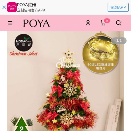
POYA寶雅
開啟APP
立刻使用官方APP
0
1
/
1