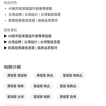
商品特色
Apple Pay
40餘年歐美聖誕外銷專業經驗
台灣品牌 | 台灣設計 | 台灣聖誕首選
街口支付
歐美經典風格首選 | 裝飾品質堅持
悠遊付
銷售重點
Google Pay
▶ 40餘年歐美聖誕外銷專業經驗
▶ 台灣品牌 | 台灣設計 | 台灣聖誕首選
AFTEE先享後付
▶ 歐美經典風格首選 | 裝飾品質堅持
相關說明
【關於「AFTEE先享後付」】
AFTEE先享後付是「在收到商品之後才付款」的支付方式。 讓您購物簡單
運送方式
便利好安心！
１．簡單：不需註冊會員、不需綁卡、不需儲值。
相關分類
宅配(廠商直送🚚)
２．便利：只要手機號碼，簡訊認證，即可結帳。
每筆NT$100，滿NT$590(含以上)免運費
３．安心：先確認商品／服務後，再付款。
摩達客 聖誕樹
摩達客 飾品
聖誕樹 裝飾品
宅配(離島廠商直送🚚)
【「AFTEE先享後付」結帳流程】
摩達客 裝飾
聖誕樹 飾品
聖誕 裝飾品
１．於結帳方式選擇「AFTEE先享後付」後，將跳轉至「AFTEE先享後付」
每筆NT$300
結帳頁面，進行簡訊認證並確認金額後，即可完成結帳。
２．訂單成立數日內，您將收到繳費通知簡訊。
聖誕樹 台灣
聖誕樹 裝飾
摩達客 歐美
３．收到繳費通知簡訊後14天內，點擊此簡訊中的連結，可透過四大超商／
ATM／網路銀行／等多元方式進行付款，方視為交易完成。