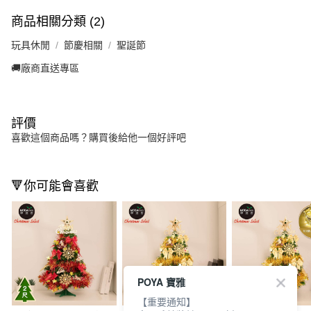
商品相關分類 (2)
玩具休閒
節慶相關
聖誕節
🚚廠商直送專區
評價
喜歡這個商品嗎？購買後給他一個好評吧
🔻你可能會喜歡
POYA 寶雅
【重要通知】