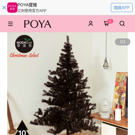
POYA寶雅
開啟APP
立刻使用官方APP
0
1
/
1