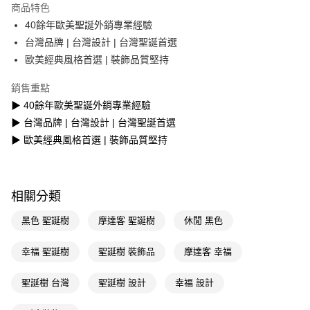
商品特色
Apple Pay
40餘年歐美聖誕外銷專業經驗
台灣品牌 | 台灣設計 | 台灣聖誕首選
街口支付
歐美經典風格首選 | 裝飾品質堅持
悠遊付
銷售重點
Google Pay
▶ 40餘年歐美聖誕外銷專業經驗
▶ 台灣品牌 | 台灣設計 | 台灣聖誕首選
AFTEE先享後付
▶ 歐美經典風格首選 | 裝飾品質堅持
相關說明
【關於「AFTEE先享後付」】
AFTEE先享後付是「在收到商品之後才付款」的支付方式。 讓您購物簡單
運送方式
便利好安心！
１．簡單：不需註冊會員、不需綁卡、不需儲值。
相關分類
宅配(廠商直送🚚)
２．便利：只要手機號碼，簡訊認證，即可結帳。
每筆NT$100，滿NT$590(含以上)免運費
３．安心：先確認商品／服務後，再付款。
黑色 聖誕樹
摩達客 聖誕樹
休閒 黑色
宅配(離島廠商直送🚚)
【「AFTEE先享後付」結帳流程】
幸福 聖誕樹
聖誕樹 裝飾品
摩達客 幸福
１．於結帳方式選擇「AFTEE先享後付」後，將跳轉至「AFTEE先享後付」
每筆NT$300
結帳頁面，進行簡訊認證並確認金額後，即可完成結帳。
２．訂單成立數日內，您將收到繳費通知簡訊。
聖誕樹 台灣
聖誕樹 設計
幸福 設計
３．收到繳費通知簡訊後14天內，點擊此簡訊中的連結，可透過四大超商／
ATM／網路銀行／等多元方式進行付款，方視為交易完成。