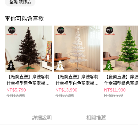
聖誕 裝飾品
※ 請注意：結帳手續完成當下不需立刻繳費，但若您需要取消訂單，請聯絡
購買商品的店家。未經商家同意取消之訂單仍視為有效，需透過AFTEE先享
後付繳納相關費用。
🔻你可能會喜歡
※ 交易是否成功請以「AFTEE先享後付 」之結帳頁面顯示為準，若有關於
是否繳費成功／繳費後需取消欲退款等相關疑問，請聯繫「AFTEE先享後付
客戶支援中心」
https://netprotections.freshdesk.com/support/home
【注意事項】
１．透過由恩沛科技股份有限公司提供之「AFTEE先享後付」服務完成之交
易，需依本服務之必要範圍內提供個人資料，並將交易相關給付款項請求債
權轉讓予恩沛科技股份有限公司。
２．關於個人資料處理事宜，請瀏覽以下網址：
https://aftee.tw/terms/#terms3
３．未成年的使用者請事先徵得法定代理人或監護人之同意方可使用
【廠商直送】摩達客特
【廠商直送】摩達客特
【廠商直送】摩
「AFTEE先享後付」，若未經同意申辦者引起之損失，本公司不負相關責
仕幸福型黑色聖誕樹裸
仕幸福型白色聖誕樹裸
仕幸福型綠色聖
任。
樹-240cm
樹-300cm
樹-300cm
NT$5,790
NT$13,990
NT$11,990
４．使用「AFTEE先享後付」時，將依據個別帳號之用戶狀況，依本公司即
NT$10,990
NT$27,290
NT$23,390
時審查核予不同之上限額度；若仍有額度不足之情形，本公司將視審查結果
請求用戶進行身份認證。
５．嚴禁一人註冊多個帳號或使用他人資訊註冊。若發現惡意使用之情形，
恩沛科技股份有限公司將有權停止該用戶之使用額度並採取法律行動。
詳細說明
相關推薦