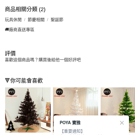
商品相關分類 (2)
玩具休閒
節慶相關
聖誕節
🚚廠商直送專區
評價
喜歡這個商品嗎？購買後給他一個好評吧
🔻你可能會喜歡
POYA 寶雅
【重要通知】